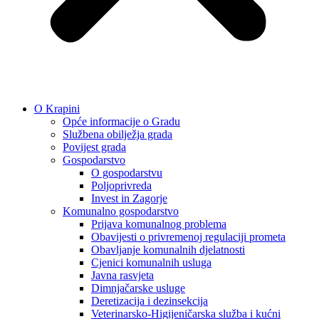
O Krapini
Opće informacije o Gradu
Službena obilježja grada
Povijest grada
Gospodarstvo
O gospodarstvu
Poljoprivreda
Invest in Zagorje
Komunalno gospodarstvo
Prijava komunalnog problema
Obavijesti o privremenoj regulaciji prometa
Obavljanje komunalnih djelatnosti
Cjenici komunalnih usluga
Javna rasvjeta
Dimnjačarske usluge
Deretizacija i dezinsekcija
Veterinarsko-Higijeničarska služba i kućni