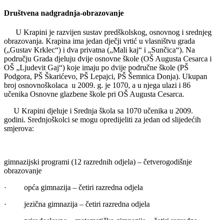
Društvena nadgradnja-obrazovanje
U Krapini je razvijen sustav predškolskog, osnovnog i srednjeg
obrazovanja. Krapina ima jedan dječji vrtić u vlasništvu grada
(„Gustav Krklec“) i dva privatna („Mali kaj“ i „Sunčica“). Na
području Grada djeluju dvije osnovne škole (OŠ Augusta Cesarca i
OŠ „Ljudevit Gaj“) koje imaju po dvije područne škole (PŠ
Podgora, PŠ Škarićevo, PŠ Lepajci, PŠ Šemnica Donja). Ukupan
broj osnovnoškolaca u 2009. g. je 1070, a u njega ulazi i 86
učenika Osnovne glazbene škole pri OŠ Augusta Cesarca.
U Krapini djeluje i Srednja škola sa 1070 učenika u 2009.
godini. Srednjoškolci se mogu opredijeliti za jedan od slijedećih
smjerova:
gimnazijski programi (12 razrednih odjela) – četverogodišnje
obrazovanje
·
opća gimnazija – četiri razredna odjela
·
jezična gimnazija – četiri razredna odjela