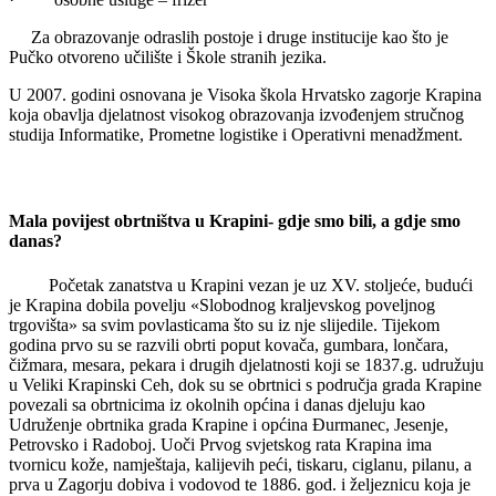
Za obrazovanje odraslih postoje i druge institucije kao što je
Pučko otvoreno učilište i Škole stranih jezika.
U 2007. godini osnovana je Visoka škola Hrvatsko zagorje Krapina
koja obavlja djelatnost visokog obrazovanja izvođenjem stručnog
studija Informatike, Prometne logistike i Operativni menadžment.
Mala povijest obrtništva u Krapini- gdje smo bili, a gdje smo
danas?
Početak zanatstva u Krapini vezan je uz XV. stoljeće, budući
je Krapina dobila povelju «Slobodnog kraljevskog poveljnog
trgovišta» sa svim povlasticama što su iz nje slijedile. Tijekom
godina prvo su se razvili obrti poput kovača, gumbara, lončara,
čižmara, mesara, pekara i drugih djelatnosti koji se 1837.g. udružuju
u Veliki Krapinski Ceh, dok su se obrtnici s područja grada Krapine
povezali sa obrtnicima iz okolnih općina i danas djeluju kao
Udruženje obrtnika grada Krapine i općina Đurmanec, Jesenje,
Petrovsko i Radoboj. Uoči Prvog svjetskog rata Krapina ima
tvornicu kože, namještaja, kalijevih peći, tiskaru, ciglanu, pilanu, a
prva u Zagorju dobiva i vodovod te 1886. god. i željeznicu koja je