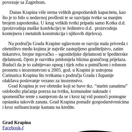
povezuje sa Zagrebom.
Danas Krapina više nema velikih gospodarskih kapaciteta, kao
što je to bilo u nedavnoj prošlosti te se razvijaju tvrtke sa manjim
brojem zaposlenika. U krug velikih tvrtki pripada samo Kotka d.d.
(proizvodnja muške konfekcije) te Jedinstvo d.d. proizvodnja
kontejnera i metalnih konstrukcija i njihovih dijelova).
Na području Grada Krapine uglavnom se razvija mala privreda i
obrtništvo među kojima je najviše zastupljeno graditeljstvo, zatim
tiskarstvo, brojne trgovačko – ugostiteljske djelatnosti te špediterske
djelatnosti, čijem je razvitku pridonijela blizina graničnog prijelaza.
Budući da je to zahtijevao opseg i tijek roba u putničkom i robnom
prometu s inozemstvom u 2005. god. u Krapini je ustrojena
Carinarica Krapina što tvrtkama s područja Grada i županije
olakšava poslovanje vezano za inozemstvo.
Grad Krapina je sve obrtnike koji se bave tkz. “starim zanatima”
oslobodio plaćanja poreza na tvrtku, komunalne naknade i
spomeničke rente s namjerom da se i kroz taj vid pomoći pomogne
opstanku takovih zanata. Grad Krapina pomaže gospodarstvenicima
i kroz sufinanciranje kamata na kredite.
Grad Krapina
Facebook-f