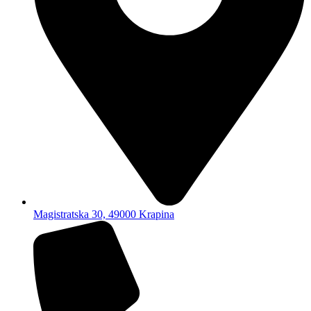
Magistratska 30, 49000 Krapina