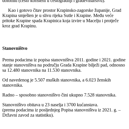
dolomiti (često korišteni u cestogradnji i građevinarstvu).
Kao i gotovo čitav prostor Krapinsko-zagorske županije, Grad
Krapina smješten je u slivu rijeka Sutle i Krapine. Među veće
pritoke Krapine spada Krapinica koja izvire u Macelju i protječe
kroz grad Krapinu.
Stanovništvo
Prema podacima iz popisa stanovništva 2011. godine i 2021. godine
stanje stanovništva na području Grada Krapine bilježi pad, odnosno
sa 12.480 stanovnika na 11.530 stanovnika.
Od navedenog je 5.507 muških stanovnika, a 6.023 ženskih
stanovnika.
Radno – sposobno stanovništvo čini ukupno 7.528 stanovnika.
Stanovništvo obitava u 23 naselja i 3700 kućanstava.
(prema podacima iz posljednjeg Popisa stanovništva iz 2021. g. –
Državni zavod za statistiku).