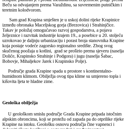
Beču sa odvajanjem prema Varaždinu, sa suvremenim putničkim i
teretnim kolodvorom.
Sam grad Krapina smješten je u uskoj dolini rijeke Krapinice
između obronaka Maceljskog gorja (Brezovica) i Strahinjčice.
Takav je položaj omogućavao razvoj gospodarstva, a pojava
željeznice i razvitak industrije krajem 19., a posebice u 20. stoljeću
uzrokovao je daljnju urbanizaciju i porast broja stanovnika Krapine
koja postaje vodeće zagorsko regionalno središte. Zbog svog
skučenog poožaja u kotlini, grad se proširio prema sjeveru (naselja
Doliće, Krapinsko Strahinje i Podgora) i jugu (naselja Šabac,
Bobovje, Mihaljekov Jarek i Krapinsko Polje).
Područje grada Krapine spada u prostore s kontinentalno-
humidnom klimom. Obilježja ovog tipa klime su umjereno topla i
kišovita ljeta te hladne zime.
Geološka obilježja
U geološkom smislu područje Grada Krapine pripada istočnim
alpskim obroncima, koji se protežu od zapada pa do otprilike rijeke
Krapine na istoku. Geološku osnovu područja čine vapnenci i