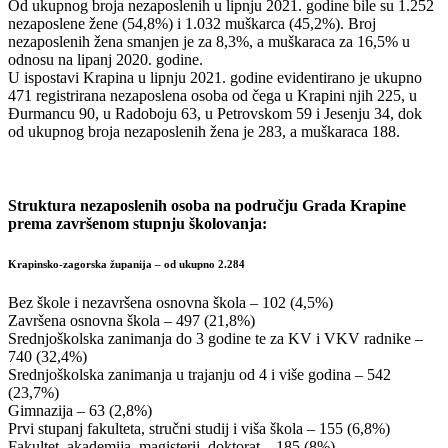
Od ukupnog broja nezaposlenih u lipnju 2021. godine bile su 1.252
nezaposlene žene (54,8%) i 1.032 muškarca (45,2%). Broj
nezaposlenih žena smanjen je za 8,3%, a muškaraca za 16,5% u
odnosu na lipanj 2020. godine.
U ispostavi Krapina u lipnju 2021. godine evidentirano je ukupno
471 registrirana nezaposlena osoba od čega u Krapini njih 225, u
Đurmancu 90, u Radoboju 63, u Petrovskom 59 i Jesenju 34, dok
od ukupnog broja nezaposlenih žena je 283, a muškaraca 188.
Struktura nezaposlenih osoba na području Grada Krapine
prema završenom stupnju školovanja:
Krapinsko-zagorska županija – od ukupno 2.284
Bez škole i nezavršena osnovna škola – 102 (4,5%)
Završena osnovna škola – 497 (21,8%)
Srednjoškolska zanimanja do 3 godine te za KV i VKV radnike –
740 (32,4%)
Srednjoškolska zanimanja u trajanju od 4 i više godina – 542
(23,7%)
Gimnazija – 63 (2,8%)
Prvi stupanj fakulteta, stručni studij i viša škola – 155 (6,8%)
Fakultet, akademija, magisterij, doktorat – 185 (8%)