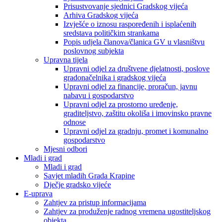
Prisustvovanje sjednici Gradskog vijeća
Arhiva Gradskog vijeća
Izvješće o iznosu raspoređenih i isplaćenih
sredstava političkim strankama
Popis udjela članova/članica GV u vlasništvu
poslovnog subjekta
Upravna tijela
Upravni odjel za društvene djelatnosti, poslove
gradonačelnika i gradskog vijeća
Upravni odjel za financije, proračun, javnu
nabavu i gospodarstvo
Upravni odjel za prostorno uređenje,
graditeljstvo, zaštitu okoliša i imovinsko pravne
odnose
Upravni odjel za gradnju, promet i komunalno
gospodarstvo
Mjesni odbori
Mladi i grad
Mladi i grad
Savjet mladih Grada Krapine
Dječje gradsko vijeće
E-uprava
Zahtjev za pristup informacijama
Zahtjev za produženje radnog vremena ugostiteljskog
objekta