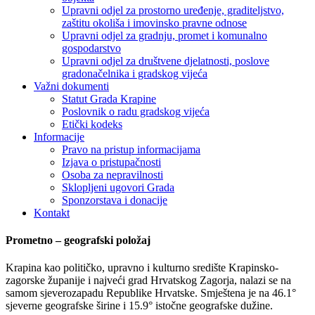
Upravni odjel za prostorno uređenje, graditeljstvo,
zaštitu okoliša i imovinsko pravne odnose
Upravni odjel za gradnju, promet i komunalno
gospodarstvo
Upravni odjel za društvene djelatnosti, poslove
gradonačelnika i gradskog vijeća
Važni dokumenti
Statut Grada Krapine
Poslovnik o radu gradskog vijeća
Etički kodeks
Informacije
Pravo na pristup informacijama
Izjava o pristupačnosti
Osoba za nepravilnosti
Sklopljeni ugovori Grada
Sponzorstava i donacije
Kontakt
Prometno
–
geografski
polo
ž
aj
Krapina kao političko, upravno i kulturno središte Krapinsko-
zagorske županije i najveći grad Hrvatskog Zagorja, nalazi se na
samom sjeverozapadu Republike Hrvatske. Smještena je na 46.1°
sjeverne geografske širine i 15.9° istočne geografske dužine.