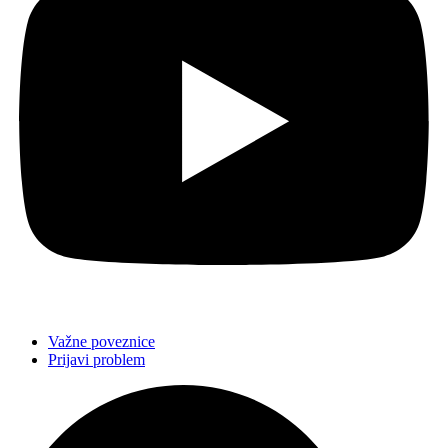
Važne poveznice
Prijavi problem