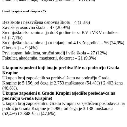
Grad Krapina – od ukupno 225
Bez škole i nezavršena osnovna škola – 4 (1,8%)
Završena osnovna škola – 47 (20,9%)
Srednjoškolska zanimanja do 3 godine te za KV i VKV radnike –
61 (27,1%)
Srednjoškolska zanimanja u trajanju od 4 i više godina – 56 (24,9%)
Gimnazija – 9 (4%)
Prvi stupanj fakulteta, stručni studij i viša škola – 27 (12%)
Fakultet, akademija, magisterij, doktorat – 21 (9,3%)
Ukupno zaposleni koji imaju prebivalište na području Grada
Krapine
Ukupan broj zaposlenih sa prebivalištem na području Grada
Krapine je 5.156, od čega je 2.753 muškaraca (54,4%) i 2.403 žena
(46,6%).
Ukupno zaposleni u Gradu Krapini (sjedište poslodavca na
području Grada Krapine)
Ukupan broj zaposlenih u Gradu Krapini sa sjedištem poslodavca na
području Grada Krapine je 5.986, od čega je 3.138 muškaraca
(52,4%) i 2.848 žena (47,6%).