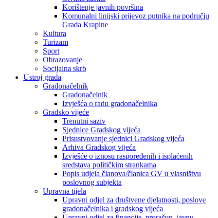
Korištenje javnih površina
Komunalni linijski prijevoz putnika na području
Grada Krapine
Kultura
Turizam
Sport
Obrazovanje
Socijalna skrb
Ustroj grada
Gradonačelnik
Gradonačelnik
Izvješća o radu gradonačelnika
Gradsko vijeće
Trenutni saziv
Sjednice Gradskog vijeća
Prisustvovanje sjednici Gradskog vijeća
Arhiva Gradskog vijeća
Izvješće o iznosu raspoređenih i isplaćenih
sredstava političkim strankama
Popis udjela članova/članica GV u vlasništvu
poslovnog subjekta
Upravna tijela
Upravni odjel za društvene djelatnosti, poslove
gradonačelnika i gradskog vijeća
Upravni odjel za financije, proračun, javnu