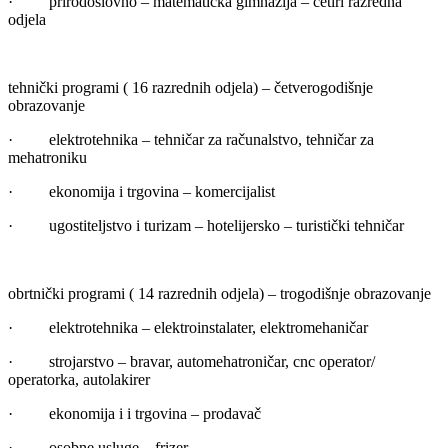
·
prirodoslovno – matematička gimnazija – četiri razredna
odjela
tehnički programi ( 16 razrednih odjela) – četverogodišnje
obrazovanje
·
elektrotehnika – tehničar za računalstvo, tehničar za
mehatroniku
·
ekonomija i trgovina – komercijalist
·
ugostiteljstvo i turizam – hotelijersko – turistički tehničar
obrtnički programi ( 14 razrednih odjela) – trogodišnje obrazovanje
·
elektrotehnika – elektroinstalater, elektromehaničar
·
strojarstvo – bravar, automehatroničar, cnc operator/
operatorka, autolakirer
·
ekonomija i i trgovina – prodavač
·
osobne usluge – frizer