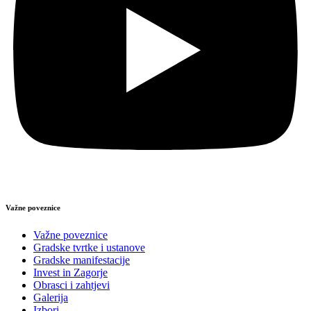
Važne poveznice
Važne poveznice
Gradske tvrtke i ustanove
Gradske manifestacije
Invest in Zagorje
Obrasci i zahtjevi
Galerija
Izbori