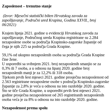
Zaposlenost – trenutno stanje
(Izvor: Mjesečni statistički bilten Hrvatskog zavoda za
zapošljavanje, Područni ured Krapina, Godina XXVII., broj
06/2021)
Krajem lipnja 2021. godine u evidenciji Hrvatskog zavoda za
zapošljavanje, Područnog ureda Krapina registrirane su 2.284
nezaposlene osobe sa područja Krapinsko-zagorske županije od
čega je njih 225 sa područja Grada Krapine.
59,1% od ukupno nezaposlenih osoba sa područja Grada Krapine
čine žene.
U usporedbi sa svibnjem 2021. broj nezaposlenih smanjio se za
0,3% ili 7 osoba, a u odnosu na lipanj 2020. godine broj
nezaposlenih manji je za 12,2% ili 318 osoba.
Tijekom prvih šest mjeseci 2021. godine prosječna nezaposlenost od
2.563 registrirane nezaposlene osobe s područja Krapinsko-zagorske
županije za 2,8% je veća u odnosu na isto razdoblje 2020. godine.
Što se tiče Grada Krapine, u usporedbi prvih šest mjeseci 2021.
godine prosječna nezaposlenost od 265 registriranih nezaposlenih
osoba veća je za 8% u odnosu na isto razdoblje 2020. godine.
Nezaposlenost prema spolu