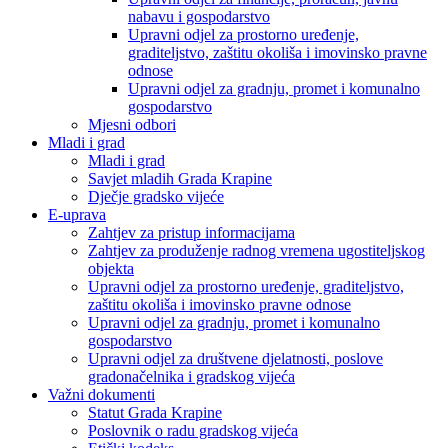
nabavu i gospodarstvo
Upravni odjel za prostorno uređenje,
graditeljstvo, zaštitu okoliša i imovinsko pravne
odnose
Upravni odjel za gradnju, promet i komunalno
gospodarstvo
Mjesni odbori
Mladi i grad
Mladi i grad
Savjet mladih Grada Krapine
Dječje gradsko vijeće
E-uprava
Zahtjev za pristup informacijama
Zahtjev za produženje radnog vremena ugostiteljskog
objekta
Upravni odjel za prostorno uređenje, graditeljstvo,
zaštitu okoliša i imovinsko pravne odnose
Upravni odjel za gradnju, promet i komunalno
gospodarstvo
Upravni odjel za društvene djelatnosti, poslove
gradonačelnika i gradskog vijeća
Važni dokumenti
Statut Grada Krapine
Poslovnik o radu gradskog vijeća