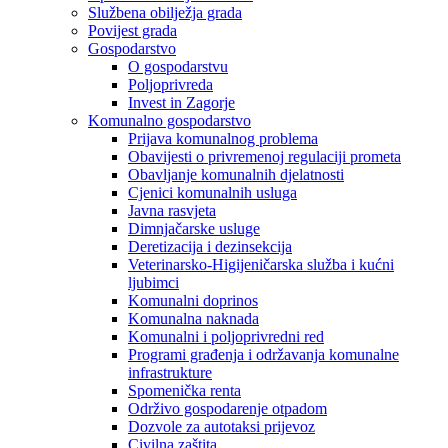
Službena obilježja grada
Povijest grada
Gospodarstvo
O gospodarstvu
Poljoprivreda
Invest in Zagorje
Komunalno gospodarstvo
Prijava komunalnog problema
Obavijesti o privremenoj regulaciji prometa
Obavljanje komunalnih djelatnosti
Cjenici komunalnih usluga
Javna rasvjeta
Dimnjačarske usluge
Deretizacija i dezinsekcija
Veterinarsko-Higijeničarska služba i kućni
ljubimci
Komunalni doprinos
Komunalna naknada
Komunalni i poljoprivredni red
Programi građenja i održavanja komunalne
infrastrukture
Spomenička renta
Održivo gospodarenje otpadom
Dozvole za autotaksi prijevoz
Civilna zaštita