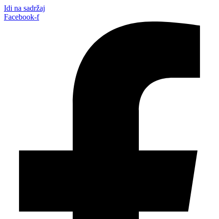
Idi na sadržaj
Facebook-f