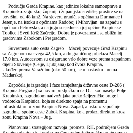
Područje Grada Krapine, kao jedinice lokalne samouprave u
Krapinsko-zagorskoj županiji i županijsko središte, prostire se na
površini od 48 km2. Na sjeveru graniči s općinama Đurmanec i
Jesenje, na istoku s općinama Radoboj i Mihovljan, na zapadu s
općinom Petrovsko, a na jugu susjedne su joj općine Krapinske
Toplice i Sveti Križ Začretje. Dobra je povezanost i sa obližnjim
gradovima Zabokom i Pregradom.
Suvremena auto-cesta Zagreb – Macelj povezuje Grad Krapinu
sa Zagrebom na svega 42,5 km, a do graničnog prijelaza Macelj
17,0 km. Autocestom su osigurane vrlo dobre veze prema zapadnom
dijelu Slovenije (Celje, Ljubljana) kod čvora Krapina,
također prema Varaždinu (oko 50 km), te u nastavku prema
Mađarskoj.
Započela je izgradnja I faze izmještanja državne ceste D-206 (
Krapina-Pregrada) sa novim priključkom na D-1 kod naselja Polje
Krapinsko, izgradnjom nadvožnjaka preko željezničke pruge i
vodotoka Krapinica, koja se direktno spaja na prometnu
infrastrukturu u zoni Krapina Nova- Zapad, a uskoro započinje
izgradnja spojne ceste Zabok Krapina, koja prolazi direktno kroz
zonu Krapina Nova – Jug.
Planovima i strategijom razvoja prometa RH, područjem Grada
Krapine planiran je i prolaz međunarodne željezničke pruge prema