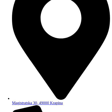
Magistratska 30, 49000 Krapina