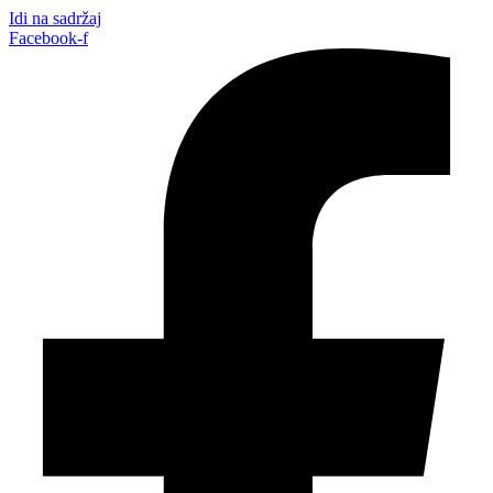
Idi na sadržaj
Facebook-f