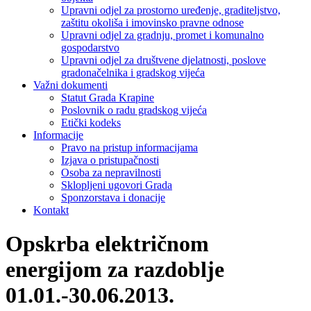
Upravni odjel za prostorno uređenje, graditeljstvo,
zaštitu okoliša i imovinsko pravne odnose
Upravni odjel za gradnju, promet i komunalno
gospodarstvo
Upravni odjel za društvene djelatnosti, poslove
gradonačelnika i gradskog vijeća
Važni dokumenti
Statut Grada Krapine
Poslovnik o radu gradskog vijeća
Etički kodeks
Informacije
Pravo na pristup informacijama
Izjava o pristupačnosti
Osoba za nepravilnosti
Sklopljeni ugovori Grada
Sponzorstava i donacije
Kontakt
Opskrba električnom
energijom za razdoblje
01.01.-30.06.2013.