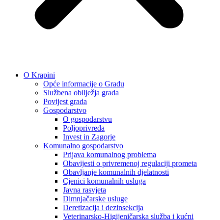
O Krapini
Opće informacije o Gradu
Službena obilježja grada
Povijest grada
Gospodarstvo
O gospodarstvu
Poljoprivreda
Invest in Zagorje
Komunalno gospodarstvo
Prijava komunalnog problema
Obavijesti o privremenoj regulaciji prometa
Obavljanje komunalnih djelatnosti
Cjenici komunalnih usluga
Javna rasvjeta
Dimnjačarske usluge
Deretizacija i dezinsekcija
Veterinarsko-Higijeničarska služba i kućni