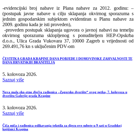
-evidencijski broj nabave iz Plana nabave za 2012. godinu: –
(postupak javne nabave u cilju sklapanja okvirnog sporazuma s
jednim gospodarskim subjektom evidentiran u Planu nabave za
2009. godinu kada je isti proveden),
-proveden postupak sklapanja ugovora o javnoj nabavi na temelju
okvirnog sporazuma sklopljenog s ponuditeljem HEP-Opskrba
d.o.o., Ulica Grada Vukovara 37, 10000 Zagreb u vrijednosti od
269.491,76 kn s uključenim PDV-om
ČESTITKA GRADA KRAPINE DANA POBJEDE I DOMOVINSKE ZAHVALNOSTI TE
DANA HRVATSKIH BRANITELJA
5. kolovoza 2026.
Saznaj više
Nova mala eko-etno dječja radionica „Zagorsko dvorište“ ovog petka, 7. kolovoza u
dvorištu Galerije grada Krapine
3. kolovoza 2026.
Saznaj više
Čiča miča i radionica oslikavanja tekstila za djecu ove subote u 9 sati u Gradskoj
knjižnici Krapina