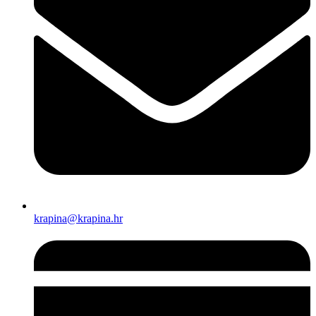
krapina@krapina.hr