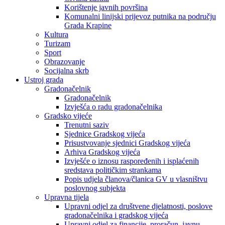
Korištenje javnih površina
Komunalni linijski prijevoz putnika na području
Grada Krapine
Kultura
Turizam
Sport
Obrazovanje
Socijalna skrb
Ustroj grada
Gradonačelnik
Gradonačelnik
Izvješća o radu gradonačelnika
Gradsko vijeće
Trenutni saziv
Sjednice Gradskog vijeća
Prisustvovanje sjednici Gradskog vijeća
Arhiva Gradskog vijeća
Izvješće o iznosu raspoređenih i isplaćenih
sredstava političkim strankama
Popis udjela članova/članica GV u vlasništvu
poslovnog subjekta
Upravna tijela
Upravni odjel za društvene djelatnosti, poslove
gradonačelnika i gradskog vijeća
Upravni odjel za financije, proračun, javnu