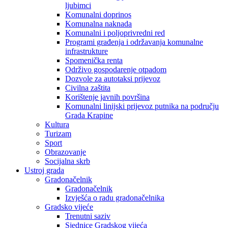
ljubimci
Komunalni doprinos
Komunalna naknada
Komunalni i poljoprivredni red
Programi građenja i održavanja komunalne
infrastrukture
Spomenička renta
Održivo gospodarenje otpadom
Dozvole za autotaksi prijevoz
Civilna zaštita
Korištenje javnih površina
Komunalni linijski prijevoz putnika na području
Grada Krapine
Kultura
Turizam
Sport
Obrazovanje
Socijalna skrb
Ustroj grada
Gradonačelnik
Gradonačelnik
Izvješća o radu gradonačelnika
Gradsko vijeće
Trenutni saziv
Sjednice Gradskog vijeća