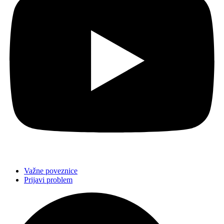
Važne poveznice
Prijavi problem