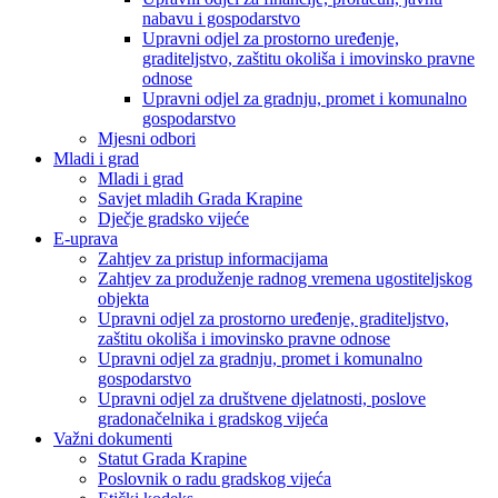
nabavu i gospodarstvo
Upravni odjel za prostorno uređenje,
graditeljstvo, zaštitu okoliša i imovinsko pravne
odnose
Upravni odjel za gradnju, promet i komunalno
gospodarstvo
Mjesni odbori
Mladi i grad
Mladi i grad
Savjet mladih Grada Krapine
Dječje gradsko vijeće
E-uprava
Zahtjev za pristup informacijama
Zahtjev za produženje radnog vremena ugostiteljskog
objekta
Upravni odjel za prostorno uređenje, graditeljstvo,
zaštitu okoliša i imovinsko pravne odnose
Upravni odjel za gradnju, promet i komunalno
gospodarstvo
Upravni odjel za društvene djelatnosti, poslove
gradonačelnika i gradskog vijeća
Važni dokumenti
Statut Grada Krapine
Poslovnik o radu gradskog vijeća