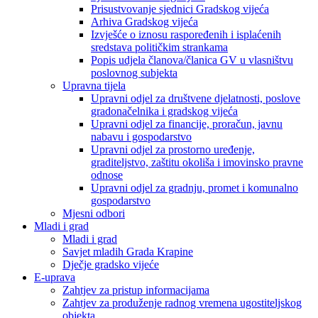
Prisustvovanje sjednici Gradskog vijeća
Arhiva Gradskog vijeća
Izvješće o iznosu raspoređenih i isplaćenih
sredstava političkim strankama
Popis udjela članova/članica GV u vlasništvu
poslovnog subjekta
Upravna tijela
Upravni odjel za društvene djelatnosti, poslove
gradonačelnika i gradskog vijeća
Upravni odjel za financije, proračun, javnu
nabavu i gospodarstvo
Upravni odjel za prostorno uređenje,
graditeljstvo, zaštitu okoliša i imovinsko pravne
odnose
Upravni odjel za gradnju, promet i komunalno
gospodarstvo
Mjesni odbori
Mladi i grad
Mladi i grad
Savjet mladih Grada Krapine
Dječje gradsko vijeće
E-uprava
Zahtjev za pristup informacijama
Zahtjev za produženje radnog vremena ugostiteljskog
objekta