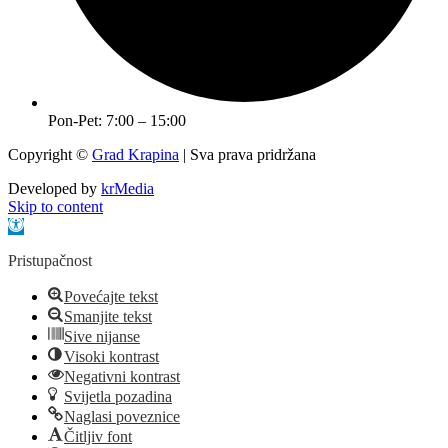
Pon-Pet: 7:00 – 15:00
Copyright ©
Grad Krapina
| Sva prava pridržana
Developed by
krMedia
Skip to content
Open toolbar
Pristupačnost
Povećajte tekst
Smanjite tekst
Sive nijanse
Visoki kontrast
Negativni kontrast
Svijetla pozadina
Naglasi poveznice
Čitljiv font