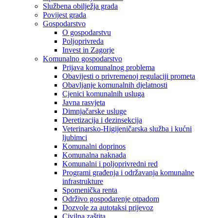
Službena obilježja grada
Povijest grada
Gospodarstvo
O gospodarstvu
Poljoprivreda
Invest in Zagorje
Komunalno gospodarstvo
Prijava komunalnog problema
Obavijesti o privremenoj regulaciji prometa
Obavljanje komunalnih djelatnosti
Cjenici komunalnih usluga
Javna rasvjeta
Dimnjačarske usluge
Deretizacija i dezinsekcija
Veterinarsko-Higijeničarska služba i kućni
ljubimci
Komunalni doprinos
Komunalna naknada
Komunalni i poljoprivredni red
Programi građenja i održavanja komunalne
infrastrukture
Spomenička renta
Održivo gospodarenje otpadom
Dozvole za autotaksi prijevoz
Civilna zaštita