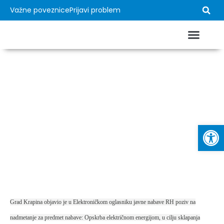
Važne poveznice
Prijavi problem
USTROJ GRADA
VAŽNI DOKUMEN
Opskrba električnom
energijom
Op
Grad Krapina objavio je u Elektroničkom oglasniku javne nabave RH poziv na
nadmetanje za predmet nabave: Opskrba električnom energijom, u cilju sklapanja