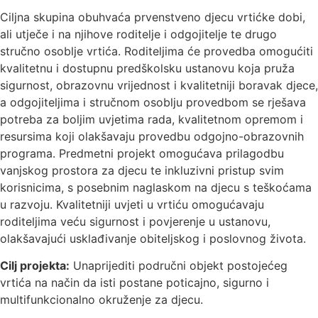
Ciljna skupina obuhvaća prvenstveno djecu vrtićke dobi,
ali utječe i na njihove roditelje i odgojitelje te drugo
stručno osoblje vrtića. Roditeljima će provedba omogućiti
kvalitetnu i dostupnu predškolsku ustanovu koja pruža
sigurnost, obrazovnu vrijednost i kvalitetniji boravak djece,
a odgojiteljima i stručnom osoblju provedbom se rješava
potreba za boljim uvjetima rada, kvalitetnom opremom i
resursima koji olakšavaju provedbu odgojno-obrazovnih
programa. Predmetni projekt omogućava prilagodbu
vanjskog prostora za djecu te inkluzivni pristup svim
korisnicima, s posebnim naglaskom na djecu s teškoćama
u razvoju. Kvalitetniji uvjeti u vrtiću omogućavaju
roditeljima veću sigurnost i povjerenje u ustanovu,
olakšavajući usklađivanje obiteljskog i poslovnog života.
Cilj projekta:
Unaprijediti područni objekt postojećeg
vrtića na način da isti postane poticajno, sigurno i
multifunkcionalno okruženje za djecu.