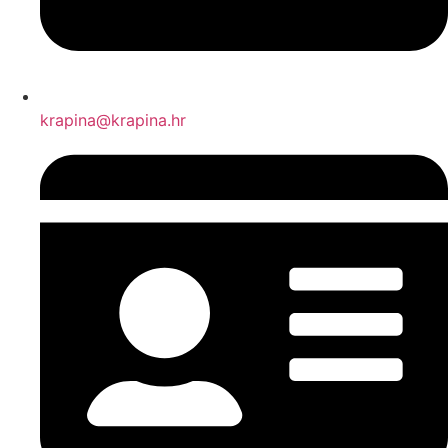
krapina@krapina.hr