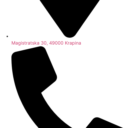
Magistratska 30, 49000 Krapina