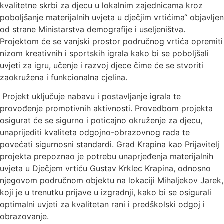
kvalitetne skrbi za djecu u lokalnim zajednicama kroz
poboljšanje materijalnih uvjeta u dječjim vrtićima“ objavljen
od strane Ministarstva demografije i useljeništva.
Projektom će se vanjski prostor područnog vrtića opremiti
nizom kreativnih i sportskih igrala kako bi se poboljšali
uvjeti za igru, učenje i razvoj djece čime će se stvoriti
zaokružena i funkcionalna cjelina.
Projekt uključuje nabavu i postavljanje igrala te
provođenje promotivnih aktivnosti. Provedbom projekta
osigurat će se sigurno i poticajno okruženje za djecu,
unaprijediti kvaliteta odgojno-obrazovnog rada te
povećati sigurnosni standardi. Grad Krapina kao Prijavitelj
projekta prepoznao je potrebu unaprjeđenja materijalnih
uvjeta u Dječjem vrtiću Gustav Krklec Krapina, odnosno
njegovom područnom objektu na lokaciji Mihaljekov Jarek,
koji je u trenutku prijave u izgradnji, kako bi se osigurali
optimalni uvjeti za kvalitetan rani i predškolski odgoj i
obrazovanje.