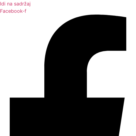
Idi na sadržaj
Facebook-f