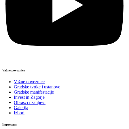
Važne poveznice
Važne poveznice
Gradske tvrtke i ustanove
Gradske manifestacije
Invest in Zagorje
Obrasci i zahtjevi
Galerija
Izbori
Impressum