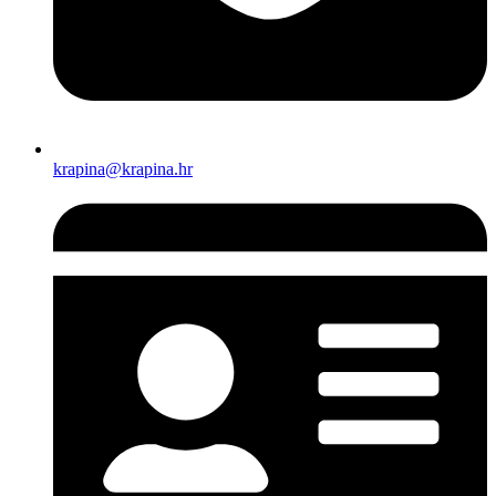
krapina@krapina.hr