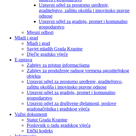
Upravni odjel za prostorno uređenje,
graditeljstvo, zaštitu okoliša i imovinsko pravne
odnose
Upravni odjel za gradnju, promet i komunalno
gospodarstvo
Mjesni odbori
Mladi i grad
Mladi i grad
Savjet mladih Grada Krapine
Dječje gradsko vijeće
E-uprava
Zahtjev za pristup informacijama
Zahtjev za produženje radnog vremena ugostiteljskog
objekta
Upravni odjel za prostorno uređenje, graditeljstvo,
zaštitu okoliša i imovinsko pravne odnose
Upravni odjel za gradnju, promet i komunalno
gospodarstvo
Upravni odjel za društvene djelatnosti, poslove
gradonačelnika i gradskog vijeća
Važni dokumenti
Statut Grada Krapine
Poslovnik o radu gradskog vijeća
Etički kodeks