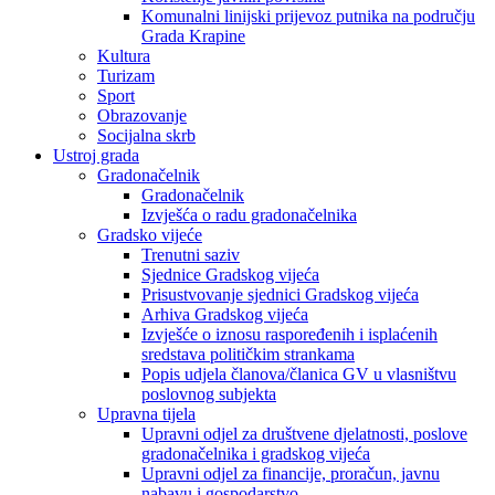
Komunalni linijski prijevoz putnika na području
Grada Krapine
Kultura
Turizam
Sport
Obrazovanje
Socijalna skrb
Ustroj grada
Gradonačelnik
Gradonačelnik
Izvješća o radu gradonačelnika
Gradsko vijeće
Trenutni saziv
Sjednice Gradskog vijeća
Prisustvovanje sjednici Gradskog vijeća
Arhiva Gradskog vijeća
Izvješće o iznosu raspoređenih i isplaćenih
sredstava političkim strankama
Popis udjela članova/članica GV u vlasništvu
poslovnog subjekta
Upravna tijela
Upravni odjel za društvene djelatnosti, poslove
gradonačelnika i gradskog vijeća
Upravni odjel za financije, proračun, javnu
nabavu i gospodarstvo