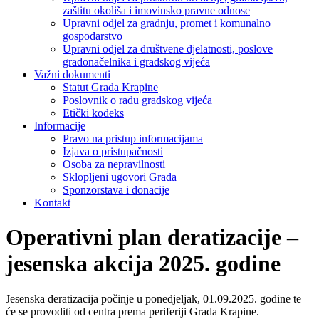
zaštitu okoliša i imovinsko pravne odnose
Upravni odjel za gradnju, promet i komunalno
gospodarstvo
Upravni odjel za društvene djelatnosti, poslove
gradonačelnika i gradskog vijeća
Važni dokumenti
Statut Grada Krapine
Poslovnik o radu gradskog vijeća
Etički kodeks
Informacije
Pravo na pristup informacijama
Izjava o pristupačnosti
Osoba za nepravilnosti
Sklopljeni ugovori Grada
Sponzorstava i donacije
Kontakt
Operativni plan deratizacije –
jesenska akcija 2025. godine
Jesenska deratizacija počinje u ponedjeljak, 01.09.2025. godine te
će se provoditi od centra prema periferiji Grada Krapine.