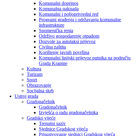
Komunalni doprinos
Komunalna naknada
Komunalni i poljoprivredni red
Programi građenja i održavanja komunalne
infrastrukture
Spomenička renta
Održivo gospodarenje otpadom
Dozvole za autotaksi prijevoz
Civilna zaštita
Korištenje javnih površina
Komunalni linijski prijevoz putnika na području
Grada Krapine
Kultura
Turizam
Sport
Obrazovanje
Socijalna skrb
Ustroj grada
Gradonačelnik
Gradonačelnik
Izvješća o radu gradonačelnika
Gradsko vijeće
Trenutni saziv
Sjednice Gradskog vijeća
Prisustvovanje sjednici Gradskog vijeća