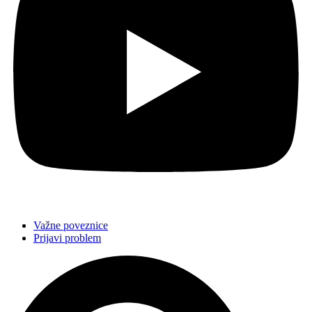
Važne poveznice
Prijavi problem