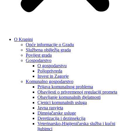
O Krapini
Opće informacije o Gradu
Službena obilježja grada
Povijest grada
Gospodarstvo
O gospodarstvu
Poljoprivreda
Invest in Zagorje
Komunalno gospodarstvo
Prijava komunalnog problema
Obavijesti o privremenoj regulaciji prometa
Obavljanje komunalnih djelatnosti
Cjenici komunalnih usluga
Javna rasvjeta
Dimnjačarske usluge
Deretizacija i dezinsekcija
Veterinarsko-Higijeničarska služba i kućni
ljubimci