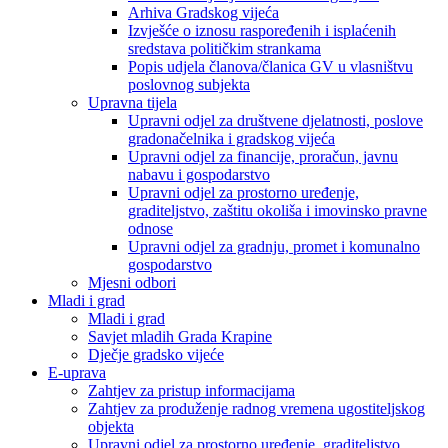
Arhiva Gradskog vijeća
Izvješće o iznosu raspoređenih i isplaćenih
sredstava političkim strankama
Popis udjela članova/članica GV u vlasništvu
poslovnog subjekta
Upravna tijela
Upravni odjel za društvene djelatnosti, poslove
gradonačelnika i gradskog vijeća
Upravni odjel za financije, proračun, javnu
nabavu i gospodarstvo
Upravni odjel za prostorno uređenje,
graditeljstvo, zaštitu okoliša i imovinsko pravne
odnose
Upravni odjel za gradnju, promet i komunalno
gospodarstvo
Mjesni odbori
Mladi i grad
Mladi i grad
Savjet mladih Grada Krapine
Dječje gradsko vijeće
E-uprava
Zahtjev za pristup informacijama
Zahtjev za produženje radnog vremena ugostiteljskog
objekta
Upravni odjel za prostorno uređenje, graditeljstvo,