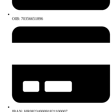
OIB: 70356651896
IBAN: HR0823400091821100007