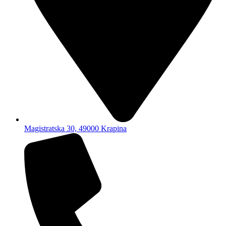
Magistratska 30, 49000 Krapina