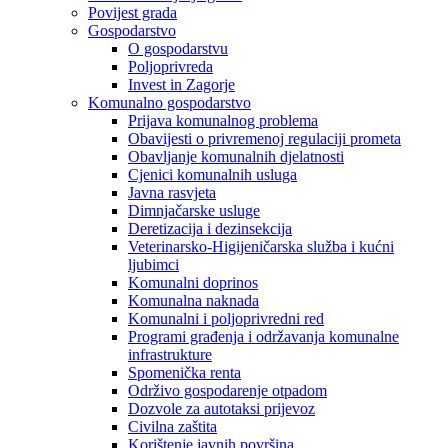
Povijest grada
Gospodarstvo
O gospodarstvu
Poljoprivreda
Invest in Zagorje
Komunalno gospodarstvo
Prijava komunalnog problema
Obavijesti o privremenoj regulaciji prometa
Obavljanje komunalnih djelatnosti
Cjenici komunalnih usluga
Javna rasvjeta
Dimnjačarske usluge
Deretizacija i dezinsekcija
Veterinarsko-Higijeničarska služba i kućni
ljubimci
Komunalni doprinos
Komunalna naknada
Komunalni i poljoprivredni red
Programi građenja i održavanja komunalne
infrastrukture
Spomenička renta
Održivo gospodarenje otpadom
Dozvole za autotaksi prijevoz
Civilna zaštita
Korištenje javnih površina