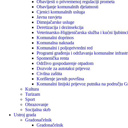
Obavijesti o privremenoj regulaciji prometa
Obavljanje komunalnih djelatnosti
Cjenici komunalnih usluga
Javna rasvjeta
Dimnjačarske usluge
Deretizacija i dezinsekcija
Veterinarsko-Higijeničarska služba i kućni ljubimc
Komunalni doprinos
Komunalna naknada
Komunalni i poljoprivredni red
Programi građenja i održavanja komunalne infrastr
Spomenička renta
Održivo gospodarenje otpadom
Dozvole za autotaksi prijevoz
Civilna zaštita
Korištenje javnih površina
Komunalni linijski prijevoz putnika na području 
Kultura
Turizam
Sport
Obrazovanje
Socijalna skrb
Ustroj grada
Gradonačelnik
Gradonačelnik