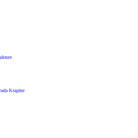
i
ukture
Grada Krapine