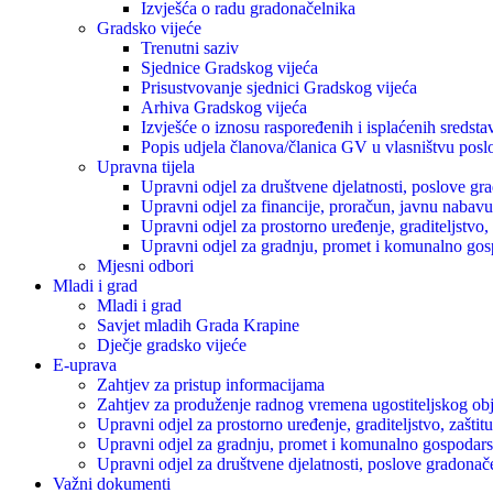
Izvješća o radu gradonačelnika
Gradsko vijeće
Trenutni saziv
Sjednice Gradskog vijeća
Prisustvovanje sjednici Gradskog vijeća
Arhiva Gradskog vijeća
Izvješće o iznosu raspoređenih i isplaćenih sredst
Popis udjela članova/članica GV u vlasništvu posl
Upravna tijela
Upravni odjel za društvene djelatnosti, poslove gr
Upravni odjel za financije, proračun, javnu nabavu
Upravni odjel za prostorno uređenje, graditeljstvo,
Upravni odjel za gradnju, promet i komunalno gos
Mjesni odbori
Mladi i grad
Mladi i grad
Savjet mladih Grada Krapine
Dječje gradsko vijeće
E-uprava
Zahtjev za pristup informacijama
Zahtjev za produženje radnog vremena ugostiteljskog ob
Upravni odjel za prostorno uređenje, graditeljstvo, zašti
Upravni odjel za gradnju, promet i komunalno gospodars
Upravni odjel za društvene djelatnosti, poslove gradonač
Važni dokumenti