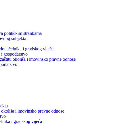
ava političkim strankama
ovnog subjekta
adonačelnika i gradskog vijeća
 i gospodarstvo
 zaštitu okoliša i imovinsko pravne odnose
podarstvo
jekta
tu okoliša i imovinsko pravne odnose
tvo
elnika i gradskog vijeća