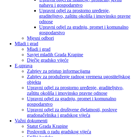
nabavu i gospodarstvo
Upravni odjel za prostorno uređenje,
graditeljstvo, zaštitu okoliša i imovinsko pravne
odnose
Upravni odjel za gradnju, promet i komunalno
gospodarstvo
Mjesni odbori
Mladi i grad
Mladi i grad
Savjet mladih Grada Krapine
Dječje gradsko vijeće
E-uprava
Zahtjev za pristup informacijama
Zahtjev za produženje radnog vremena ugostiteljskog
objekta
Upravni odjel za prostorno uređenje, graditeljstvo,
zaštitu okoliša i imovinsko pravne odnose
Upravni odjel za gradnju, promet i komunalno
gospodarstvo
Upravni odjel za društvene djelatnosti, poslove
gradonačelnika i gradskog vijeća
Važni dokumenti
Statut Grada Krapine
Poslovnik o radu gradskog vijeća