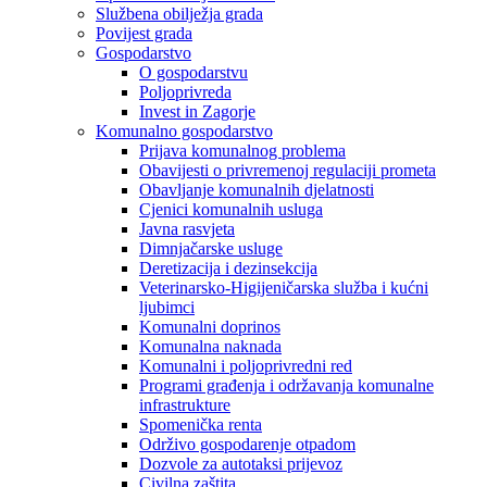
Službena obilježja grada
Povijest grada
Gospodarstvo
O gospodarstvu
Poljoprivreda
Invest in Zagorje
Komunalno gospodarstvo
Prijava komunalnog problema
Obavijesti o privremenoj regulaciji prometa
Obavljanje komunalnih djelatnosti
Cjenici komunalnih usluga
Javna rasvjeta
Dimnjačarske usluge
Deretizacija i dezinsekcija
Veterinarsko-Higijeničarska služba i kućni
ljubimci
Komunalni doprinos
Komunalna naknada
Komunalni i poljoprivredni red
Programi građenja i održavanja komunalne
infrastrukture
Spomenička renta
Održivo gospodarenje otpadom
Dozvole za autotaksi prijevoz
Civilna zaštita