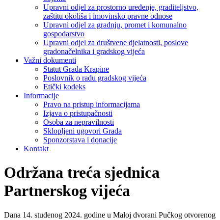
Upravni odjel za prostorno uređenje, graditeljstvo,
zaštitu okoliša i imovinsko pravne odnose
Upravni odjel za gradnju, promet i komunalno
gospodarstvo
Upravni odjel za društvene djelatnosti, poslove
gradonačelnika i gradskog vijeća
Važni dokumenti
Statut Grada Krapine
Poslovnik o radu gradskog vijeća
Etički kodeks
Informacije
Pravo na pristup informacijama
Izjava o pristupačnosti
Osoba za nepravilnosti
Sklopljeni ugovori Grada
Sponzorstava i donacije
Kontakt
Održana treća sjednica
Partnerskog vijeća
Dana 14. studenog 2024. godine u Maloj dvorani Pučkog otvorenog