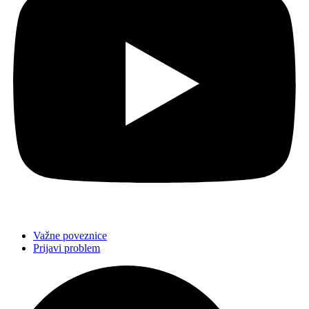
Važne poveznice
Prijavi problem