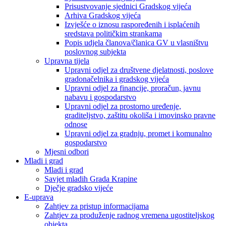
Prisustvovanje sjednici Gradskog vijeća
Arhiva Gradskog vijeća
Izvješće o iznosu raspoređenih i isplaćenih
sredstava političkim strankama
Popis udjela članova/članica GV u vlasništvu
poslovnog subjekta
Upravna tijela
Upravni odjel za društvene djelatnosti, poslove
gradonačelnika i gradskog vijeća
Upravni odjel za financije, proračun, javnu
nabavu i gospodarstvo
Upravni odjel za prostorno uređenje,
graditeljstvo, zaštitu okoliša i imovinsko pravne
odnose
Upravni odjel za gradnju, promet i komunalno
gospodarstvo
Mjesni odbori
Mladi i grad
Mladi i grad
Savjet mladih Grada Krapine
Dječje gradsko vijeće
E-uprava
Zahtjev za pristup informacijama
Zahtjev za produženje radnog vremena ugostiteljskog
objekta