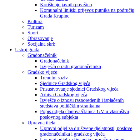
Korištenje javnih površina
Komunalni linijski prijevoz putnika na području
Grada Krapine
Kultura
Turizam
Sport
Obrazovanje
Socijalna skrb
Ustroj grada
Gradonačelnik
Gradonačelnik
Izvješća o radu gradonačelnika
Gradsko vijeće
Trenutni saziv
Sjednice Gradskog vijeća
Prisustvovanje sjednici Gradskog vijeća
Arhiva Gradskog vijeća
Izvješće o iznosu raspoređenih i isplaćenih
sredstava političkim strankama
Popis udjela članova/članica GV u vlasništvu
poslovnog subjekta
Upravna tijela
Upravni odjel za društvene djelatnosti, poslove
gradonačelnika i gradskog vijeća
Upravni odjel za financije, proračun, javnu