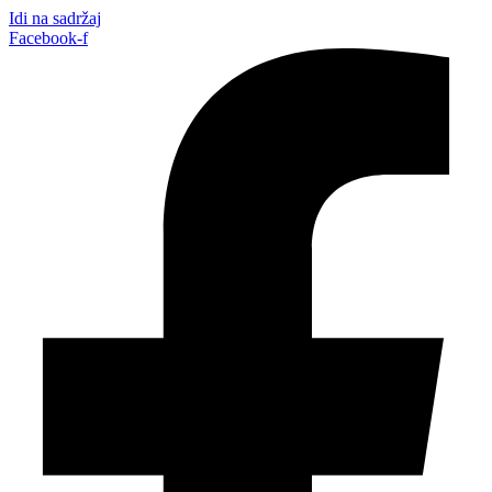
Idi na sadržaj
Facebook-f