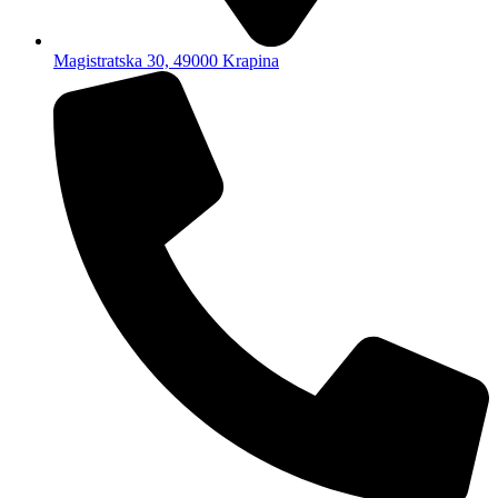
Magistratska 30, 49000 Krapina