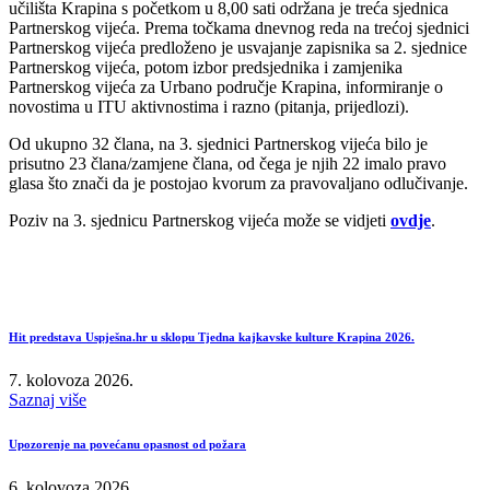
učilišta Krapina s početkom u 8,00 sati održana je treća sjednica
Partnerskog vijeća. Prema točkama dnevnog reda na trećoj sjednici
Partnerskog vijeća predloženo je usvajanje zapisnika sa 2. sjednice
Partnerskog vijeća, potom izbor predsjednika i zamjenika
Partnerskog vijeća za Urbano područje Krapina, informiranje o
novostima u ITU aktivnostima i razno (pitanja, prijedlozi).
Od ukupno 32 člana, na 3. sjednici Partnerskog vijeća bilo je
prisutno 23 člana/zamjene člana, od čega je njih 22 imalo pravo
glasa što znači da je postojao kvorum za pravovaljano odlučivanje.
Poziv na 3. sjednicu Partnerskog vijeća može se vidjeti
ovdje
.
Hit predstava Uspješna.hr u sklopu Tjedna kajkavske kulture Krapina 2026.
7. kolovoza 2026.
Saznaj više
Upozorenje na povećanu opasnost od požara
6. kolovoza 2026.