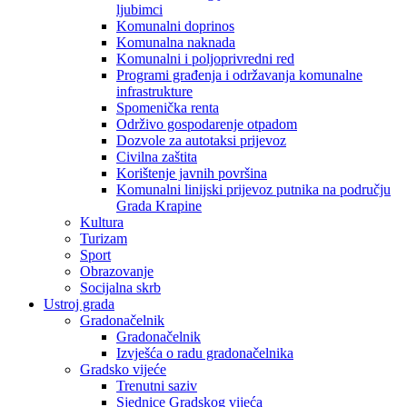
ljubimci
Komunalni doprinos
Komunalna naknada
Komunalni i poljoprivredni red
Programi građenja i održavanja komunalne
infrastrukture
Spomenička renta
Održivo gospodarenje otpadom
Dozvole za autotaksi prijevoz
Civilna zaštita
Korištenje javnih površina
Komunalni linijski prijevoz putnika na području
Grada Krapine
Kultura
Turizam
Sport
Obrazovanje
Socijalna skrb
Ustroj grada
Gradonačelnik
Gradonačelnik
Izvješća o radu gradonačelnika
Gradsko vijeće
Trenutni saziv
Sjednice Gradskog vijeća