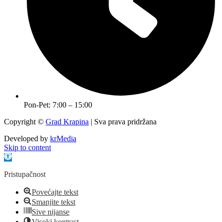
Pon-Pet: 7:00 – 15:00
Copyright ©
Grad Krapina
| Sva prava pridržana
Developed by
krMedia
Skip to content
Open toolbar
Pristupačnost
Povećajte tekst
Smanjite tekst
Sive nijanse
Visoki kontrast