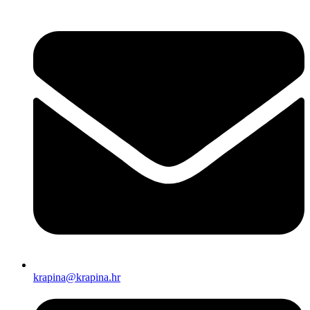
krapina@krapina.hr