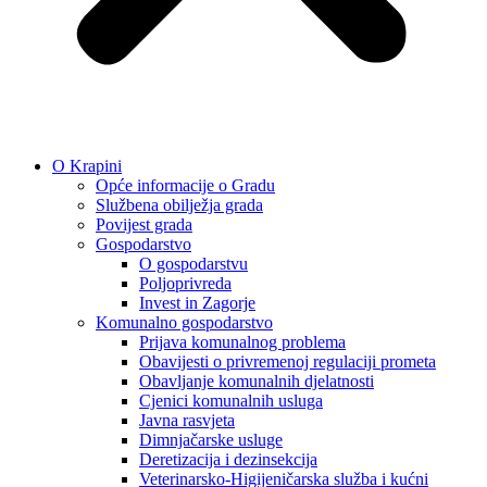
O Krapini
Opće informacije o Gradu
Službena obilježja grada
Povijest grada
Gospodarstvo
O gospodarstvu
Poljoprivreda
Invest in Zagorje
Komunalno gospodarstvo
Prijava komunalnog problema
Obavijesti o privremenoj regulaciji prometa
Obavljanje komunalnih djelatnosti
Cjenici komunalnih usluga
Javna rasvjeta
Dimnjačarske usluge
Deretizacija i dezinsekcija
Veterinarsko-Higijeničarska služba i kućni