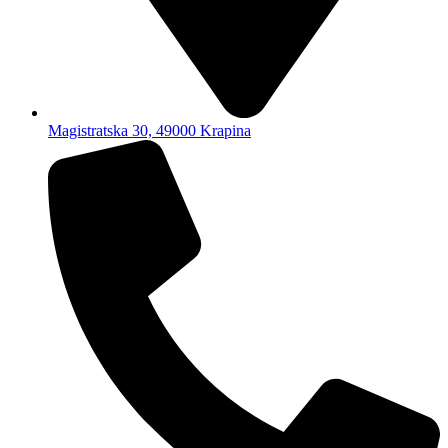
Magistratska 30, 49000 Krapina