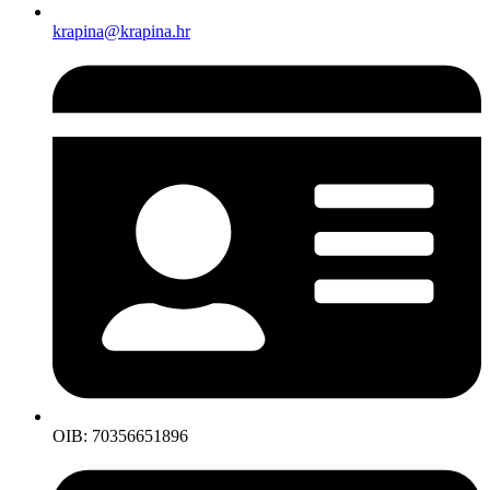
krapina@krapina.hr
OIB: 70356651896