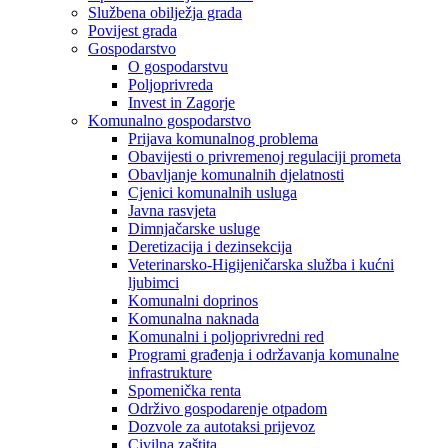
Službena obilježja grada
Povijest grada
Gospodarstvo
O gospodarstvu
Poljoprivreda
Invest in Zagorje
Komunalno gospodarstvo
Prijava komunalnog problema
Obavijesti o privremenoj regulaciji prometa
Obavljanje komunalnih djelatnosti
Cjenici komunalnih usluga
Javna rasvjeta
Dimnjačarske usluge
Deretizacija i dezinsekcija
Veterinarsko-Higijeničarska služba i kućni
ljubimci
Komunalni doprinos
Komunalna naknada
Komunalni i poljoprivredni red
Programi građenja i održavanja komunalne
infrastrukture
Spomenička renta
Održivo gospodarenje otpadom
Dozvole za autotaksi prijevoz
Civilna zaštita