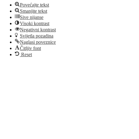
Povećajte tekst
Smanjite tekst
Sive nijanse
Visoki kontrast
Negativni kontrast
Svijetla pozadina
Naglasi poveznice
Čitljiv font
Reset