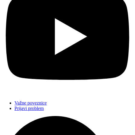
Važne poveznice
Prijavi problem