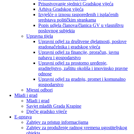
Prisustvovanje sjednici Gradskog vijeća
Arhiva Gradskog vijeća
Izvješće o iznosu raspoređenih i isplaćenih
sredstava političkim strankama
Popis udjela članova/članica GV u vlasništvu
poslovnog subjekta
Upravna tijela
Upravni odjel za društvene djelatnosti, poslove
gradonačelnika i gradskog vijeća
Upravni odjel za financije, proračun, javnu
nabavu i gospodarstvo
Upravni odjel za prostorno uređenje,
graditeljstvo, zaštitu okoliša i imovinsko pravne
odnose
Upravni odjel za gradnju, promet i komunalno
gospodarstvo
Mjesni odbori
Mladi i grad
Mladi i grad
Savjet mladih Grada Krapine
Dječje gradsko vijeće
E-uprava
Zahtjev za pristup informacijama
Zahtjev za produženje radnog vremena ugostiteljskog
objekta