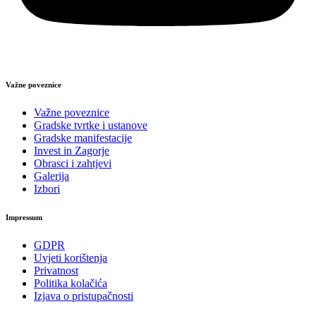
Važne poveznice
Važne poveznice
Gradske tvrtke i ustanove
Gradske manifestacije
Invest in Zagorje
Obrasci i zahtjevi
Galerija
Izbori
Impressum
GDPR
Uvjeti korištenja
Privatnost
Politika kolačića
Izjava o pristupačnosti