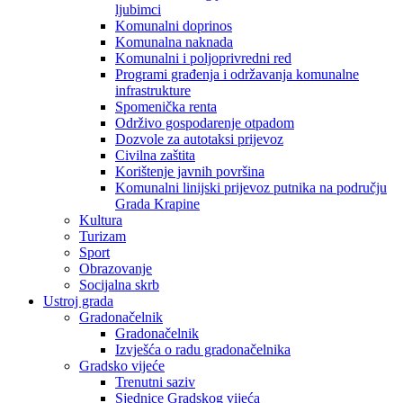
ljubimci
Komunalni doprinos
Komunalna naknada
Komunalni i poljoprivredni red
Programi građenja i održavanja komunalne
infrastrukture
Spomenička renta
Održivo gospodarenje otpadom
Dozvole za autotaksi prijevoz
Civilna zaštita
Korištenje javnih površina
Komunalni linijski prijevoz putnika na području
Grada Krapine
Kultura
Turizam
Sport
Obrazovanje
Socijalna skrb
Ustroj grada
Gradonačelnik
Gradonačelnik
Izvješća o radu gradonačelnika
Gradsko vijeće
Trenutni saziv
Sjednice Gradskog vijeća