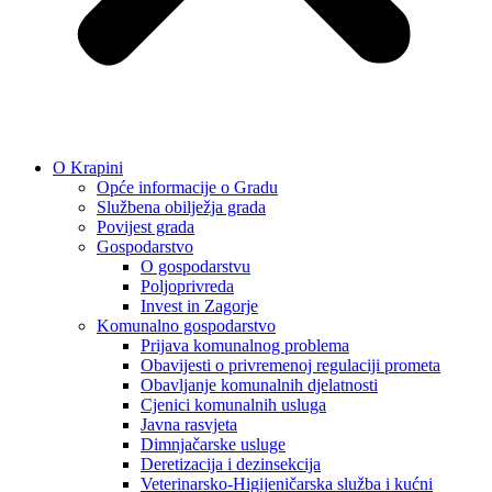
O Krapini
Opće informacije o Gradu
Službena obilježja grada
Povijest grada
Gospodarstvo
O gospodarstvu
Poljoprivreda
Invest in Zagorje
Komunalno gospodarstvo
Prijava komunalnog problema
Obavijesti o privremenoj regulaciji prometa
Obavljanje komunalnih djelatnosti
Cjenici komunalnih usluga
Javna rasvjeta
Dimnjačarske usluge
Deretizacija i dezinsekcija
Veterinarsko-Higijeničarska služba i kućni