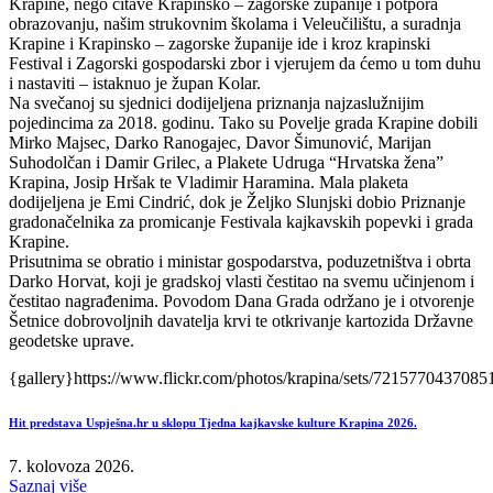
Krapine, nego čitave Krapinsko – zagorske županije i potpora
obrazovanju, našim strukovnim školama i Veleučilištu, a suradnja
Krapine i Krapinsko – zagorske županije ide i kroz krapinski
Festival i Zagorski gospodarski zbor i vjerujem da ćemo u tom duhu
i nastaviti – istaknuo je župan Kolar.
Na svečanoj su sjednici dodijeljena priznanja najzaslužnijim
pojedincima za 2018. godinu. Tako su Povelje grada Krapine dobili
Mirko Majsec, Darko Ranogajec, Davor Šimunović, Marijan
Suhodolčan i Damir Grilec, a Plakete Udruga “Hrvatska žena”
Krapina, Josip Hršak te Vladimir Haramina. Mala plaketa
dodijeljena je Emi Cindrić, dok je Željko Slunjski dobio Priznanje
gradonačelnika za promicanje Festivala kajkavskih popevki i grada
Krapine.
Prisutnima se obratio i ministar gospodarstva, poduzetništva i obrta
Darko Horvat, koji je gradskoj vlasti čestitao na svemu učinjenom i
čestitao nagrađenima. Povodom Dana Grada održano je i otvorenje
Šetnice dobrovoljnih davatelja krvi te otkrivanje kartozida Državne
geodetske uprave.
{gallery}https://www.flickr.com/photos/krapina/sets/7215770437085
Hit predstava Uspješna.hr u sklopu Tjedna kajkavske kulture Krapina 2026.
7. kolovoza 2026.
Saznaj više