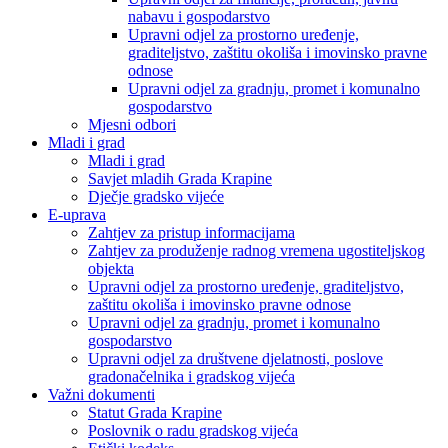
nabavu i gospodarstvo
Upravni odjel za prostorno uređenje,
graditeljstvo, zaštitu okoliša i imovinsko pravne
odnose
Upravni odjel za gradnju, promet i komunalno
gospodarstvo
Mjesni odbori
Mladi i grad
Mladi i grad
Savjet mladih Grada Krapine
Dječje gradsko vijeće
E-uprava
Zahtjev za pristup informacijama
Zahtjev za produženje radnog vremena ugostiteljskog
objekta
Upravni odjel za prostorno uređenje, graditeljstvo,
zaštitu okoliša i imovinsko pravne odnose
Upravni odjel za gradnju, promet i komunalno
gospodarstvo
Upravni odjel za društvene djelatnosti, poslove
gradonačelnika i gradskog vijeća
Važni dokumenti
Statut Grada Krapine
Poslovnik o radu gradskog vijeća