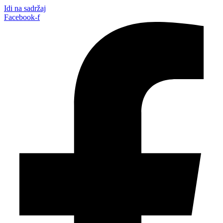
Idi na sadržaj
Facebook-f