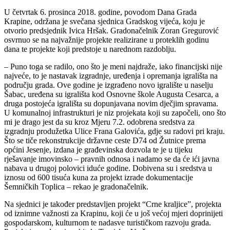
U četvrtak 6. prosinca 2018. godine, povodom Dana Grada
Krapine, održana je svečana sjednica Gradskog vijeća, koju je
otvorio predsjednik Ivica Hršak. Gradonačelnik Zoran Gregurović
osvrnuo se na najvažnije projekte realizirane u proteklih godinu
dana te projekte koji predstoje u narednom razdoblju.
– Puno toga se radilo, ono što je meni najdraže, iako financijski nije
najveće, to je nastavak izgradnje, uređenja i opremanja igrališta na
području grada. Ove godine je izgrađeno novo igralište u naselju
Šabac, uređena su igrališta kod Osnovne škole Augusta Cesarca, a
druga postojeća igrališta su dopunjavana novim dječjim spravama.
U komunalnoj infrastrukturi je niz projekata koji su započeli, ono što
mi je drago jest da su kroz Mjeru 7.2. odobrena sredstva za
izgradnju produžetka Ulice Frana Galovića, gdje su radovi pri kraju.
Što se tiče rekonstrukcije državne ceste D74 od Žutnice prema
općini Jesenje, izdana je građevinska dozvola te je u tijeku
rješavanje imovinsko – pravnih odnosa i nadamo se da će ići javna
nabava u drugoj polovici iduće godine. Dobivena su i sredstva u
iznosu od 600 tisuća kuna za projekt izrade dokumentacije
Šemničkih Toplica – rekao je gradonačelnik.
Na sjednici je također predstavljen projekt “Crne kraljice”, projekta
od iznimne važnosti za Krapinu, koji će u još većoj mjeri doprinijeti
gospodarskom, kulturnom te nadasve turističkom razvoju grada.