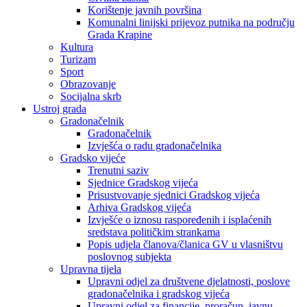
Korištenje javnih površina
Komunalni linijski prijevoz putnika na području
Grada Krapine
Kultura
Turizam
Sport
Obrazovanje
Socijalna skrb
Ustroj grada
Gradonačelnik
Gradonačelnik
Izvješća o radu gradonačelnika
Gradsko vijeće
Trenutni saziv
Sjednice Gradskog vijeća
Prisustvovanje sjednici Gradskog vijeća
Arhiva Gradskog vijeća
Izvješće o iznosu raspoređenih i isplaćenih
sredstava političkim strankama
Popis udjela članova/članica GV u vlasništvu
poslovnog subjekta
Upravna tijela
Upravni odjel za društvene djelatnosti, poslove
gradonačelnika i gradskog vijeća
Upravni odjel za financije, proračun, javnu