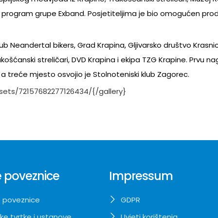
eni program grupe Exband. Posjetiteljima je bio omogućen pro
klub Neandertal bikers, Grad Krapina, Gljivarsko društvo Krasnic
rakošćanski streličari, DVD Krapina i ekipa TZG Krapine. Prvu n
+, a treće mjesto osvojio je Stolnoteniski klub Zagorec.
/sets/72157682277126434/{/gallery}
 poveznice
Impressum
 poveznice
GDPR
ke tvrtke i ustanove
Uvjeti korištenja