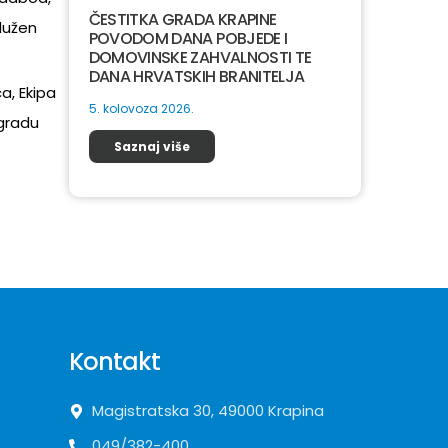
ČESTITKA GRADA KRAPINE
dužen
POVODOM DANA POBJEDE I
DOMOVINSKE ZAHVALNOSTI TE
DANA HRVATSKIH BRANITELJA
a, Ekipa
5. kolovoza 2026.
agradu
Saznaj više
Kontakt
Magistratska 30, 49000 Krapina
049/382-400