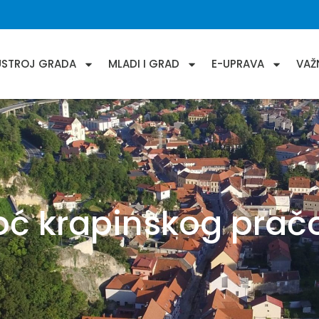
USTROJ GRADA
MLADI I GRAD
E-UPRAVA
VAŽ
ć krapinskog pračo