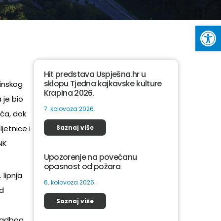
Op
Hit predstava Uspješna.hr u
sklopu Tjedna kajkavske kulture
pinskog
Krapina 2026.
 je bio
7. kolovoza 2026.
ića, dok
jetnice i
Saznaj više
NK
Upozorenje na povećanu
opasnost od požara
 lipnja
6. kolovoza 2026.
od
Saznaj više
Radboa,