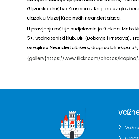
Gljivarsko društvo Krasnica iz Krapine uz glazb
ulazak u Muzej Krapinskih neandertalaca.
U pravljenju roštilja sudjelovalo je 9 ekipa: Moto 
5+, Stolnoteniski klub, BiP (Bobovje i Pristava), T
osvojili su Neandertalbikers, drugi su bili ekipa 5
{gallery}https://www.flickr.com/photos/krapina
Važne
Važne
Grads