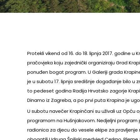
Protekli vikend od 16. do 18. lipnja 2017. godine 
pračovjeka koju zajednički organiziraju Grad Krap
ponuđen bogat program. U Galeriji grada Krapine 1
je u subotu 17. lipnja središnje događanje bilo u 
to pedeset godina Radija Hrvatsko zagorje Krap
Dinamo iz Zagreba, a po prvi puta Krapina je ugost
U subotu navečer Krapinčani su uživali uz Opću op
programom na Hušnjakovom. Nedjeljni program ponu
radionica za djecu do vesele ekipe za pravljenje ro
obogatili Udruga Špiljski medvjed Cerkno, Pleme š