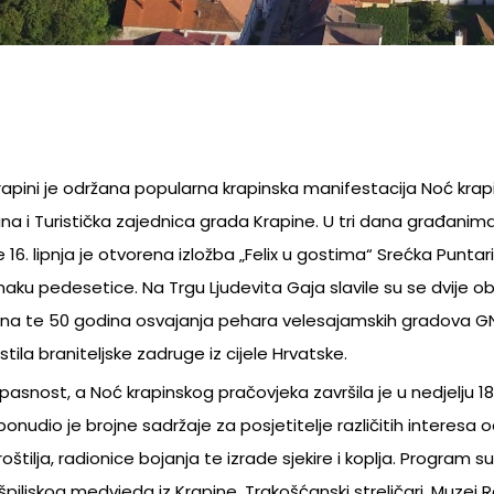
u Krapini je održana popularna krapinska manifestacija Noć kra
ina i Turistička zajednica grada Krapine. U tri dana građanima
6. lipnja je otvorena izložba „Felix u gostima“ Srećka Puntar
znaku pedesetice. Na Trgu Ljudevita Gaja slavile su se dvije obl
ina te 50 godina osvajanja pehara velesajamskih gradova G
ila braniteljske zadruge iz cijele Hrvatske.
asnost, a Noć krapinskog pračovjeka završila je u nedjelju 18.
dio je brojne sadržaje za posjetitelje različitih interesa 
štilja, radionice bojanja te izrade sjekire i koplja. Program su
piljskog medvjeda iz Krapine, Trakošćanski streličari, Muzej 