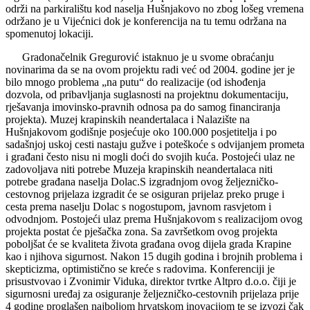
održi na parkiralištu kod naselja Hušnjakovo no zbog lošeg vremena
održano je u Vijećnici dok je konferencija na tu temu održana na
spomenutoj lokaciji.
Gradonačelnik Gregurović istaknuo je u svome obraćanju
novinarima da se na ovom projektu radi već od 2004. godine jer je
bilo mnogo problema „na putu“ do realizacije (od ishođenja
dozvola, od pribavljanja suglasnosti na projektnu dokumentaciju,
rješavanja imovinsko-pravnih odnosa pa do samog financiranja
projekta). Muzej krapinskih neandertalaca i Nalazište na
Hušnjakovom godišnje posjećuje oko 100.000 posjetitelja i po
sadašnjoj uskoj cesti nastaju gužve i poteškoće s odvijanjem prometa
i građani često nisu ni mogli doći do svojih kuća. Postojeći ulaz ne
zadovoljava niti potrebe Muzeja krapinskih neandertalaca niti
potrebe građana naselja Dolac.S izgradnjom ovog željezničko-
cestovnog prijelaza izgradit će se osiguran prijelaz preko pruge i
cesta prema naselju Dolac s nogostupom, javnom rasvjetom i
odvodnjom. Postojeći ulaz prema Hušnjakovom s realizacijom ovog
projekta postat će pješačka zona. Sa završetkom ovog projekta
poboljšat će se kvaliteta života građana ovog dijela grada Krapine
kao i njihova sigurnost. Nakon 15 dugih godina i brojnih problema i
skepticizma, optimistično se kreće s radovima. Konferenciji je
prisustvovao i Zvonimir Viduka, direktor tvrtke Altpro d.o.o. čiji je
sigurnosni uređaj za osiguranje željezničko-cestovnih prijelaza prije
4 godine proglašen najboljom hrvatskom inovacijom te se izvozi čak