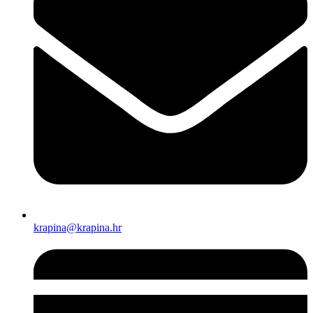
krapina@krapina.hr