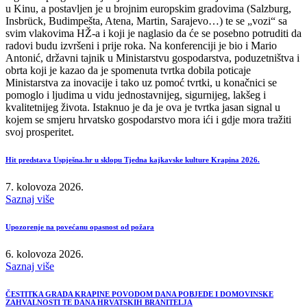
u Kinu, a postavljen je u brojnim europskim gradovima (Salzburg,
Insbrück, Budimpešta, Atena, Martin, Sarajevo…) te se „vozi“ sa
svim vlakovima HŽ-a i koji je naglasio da će se posebno potruditi da
radovi budu izvršeni i prije roka. Na konferenciji je bio i Mario
Antonić, državni tajnik u Ministarstvu gospodarstva, poduzetništva i
obrta koji je kazao da je spomenuta tvrtka dobila poticaje
Ministarstva za inovacije i tako uz pomoć tvrtki, u konačnici se
pomoglo i ljudima u vidu jednostavnijeg, sigurnijeg, lakšeg i
kvalitetnijeg života. Istaknuo je da je ova je tvrtka jasan signal u
kojem se smjeru hrvatsko gospodarstvo mora ići i gdje mora tražiti
svoj prosperitet.
Hit predstava Uspješna.hr u sklopu Tjedna kajkavske kulture Krapina 2026.
7. kolovoza 2026.
Saznaj više
Upozorenje na povećanu opasnost od požara
6. kolovoza 2026.
Saznaj više
ČESTITKA GRADA KRAPINE POVODOM DANA POBJEDE I DOMOVINSKE
ZAHVALNOSTI TE DANA HRVATSKIH BRANITELJA