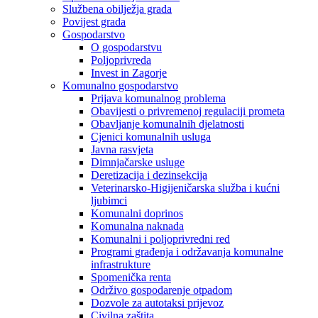
Službena obilježja grada
Povijest grada
Gospodarstvo
O gospodarstvu
Poljoprivreda
Invest in Zagorje
Komunalno gospodarstvo
Prijava komunalnog problema
Obavijesti o privremenoj regulaciji prometa
Obavljanje komunalnih djelatnosti
Cjenici komunalnih usluga
Javna rasvjeta
Dimnjačarske usluge
Deretizacija i dezinsekcija
Veterinarsko-Higijeničarska služba i kućni
ljubimci
Komunalni doprinos
Komunalna naknada
Komunalni i poljoprivredni red
Programi građenja i održavanja komunalne
infrastrukture
Spomenička renta
Održivo gospodarenje otpadom
Dozvole za autotaksi prijevoz
Civilna zaštita