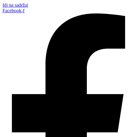
Idi na sadržaj
Facebook-f