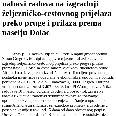
nabavi radova na izgradnji
željezničko-cestovnog prijelaza
preko pruge i prilaza prema
naselju Dolac
Danas je u Gradskoj vijećnici Grada Krapini gradonačelnik
Zoran Gregurović potpisao Ugovor o javnoj nabavi radova na
izgradnji željezničko-cestovnog prijelaza preko pruge i prilaza
prema naselju Dolac sa Zvonimirom Vidukom, direktorom tvrtke
Altpro d.o.o. iz Zagreba (izvođač radova). Temeljem provedenog
postupka javne nabave odabrana je ekonomski najpovoljnija ponuda
ponuditelja ALTPRO d.o.o., Orahovac 4, 10000 Zagreb. Ukupna
vrijednost radova iznosi 3.403.978,63 kn s PDV-om, rok završetka
radova je 10 mjeseci od dana uvođenja u posao (rok završetka
radova uključuje i zakonski definirane rokove za izdavanje
uporabne dozvole, odnosno odobrenje za puštanje u uporabu od
strane Agencije za sigurnost željezničkog prometa), a uvođenje u
posao najkasnije u roku od 15 dana od dana obostranog potpisa
Ugovora (što je bilo danas). Bilo je planirano da se potpisivanje