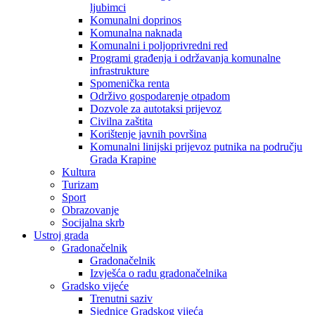
ljubimci
Komunalni doprinos
Komunalna naknada
Komunalni i poljoprivredni red
Programi građenja i održavanja komunalne
infrastrukture
Spomenička renta
Održivo gospodarenje otpadom
Dozvole za autotaksi prijevoz
Civilna zaštita
Korištenje javnih površina
Komunalni linijski prijevoz putnika na području
Grada Krapine
Kultura
Turizam
Sport
Obrazovanje
Socijalna skrb
Ustroj grada
Gradonačelnik
Gradonačelnik
Izvješća o radu gradonačelnika
Gradsko vijeće
Trenutni saziv
Sjednice Gradskog vijeća