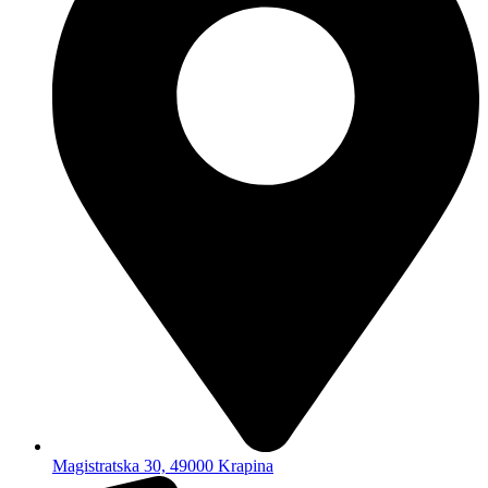
Magistratska 30, 49000 Krapina