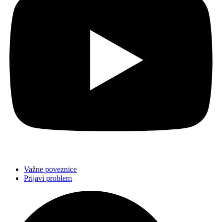
Važne poveznice
Prijavi problem