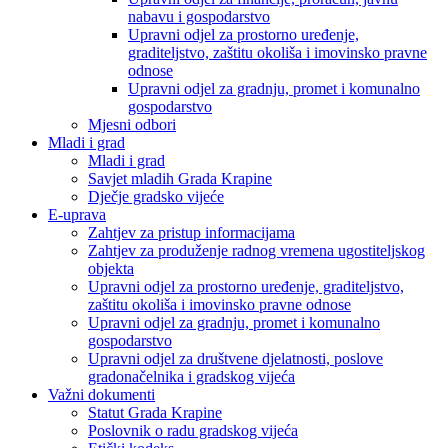
nabavu i gospodarstvo
Upravni odjel za prostorno uređenje,
graditeljstvo, zaštitu okoliša i imovinsko pravne
odnose
Upravni odjel za gradnju, promet i komunalno
gospodarstvo
Mjesni odbori
Mladi i grad
Mladi i grad
Savjet mladih Grada Krapine
Dječje gradsko vijeće
E-uprava
Zahtjev za pristup informacijama
Zahtjev za produženje radnog vremena ugostiteljskog
objekta
Upravni odjel za prostorno uređenje, graditeljstvo,
zaštitu okoliša i imovinsko pravne odnose
Upravni odjel za gradnju, promet i komunalno
gospodarstvo
Upravni odjel za društvene djelatnosti, poslove
gradonačelnika i gradskog vijeća
Važni dokumenti
Statut Grada Krapine
Poslovnik o radu gradskog vijeća