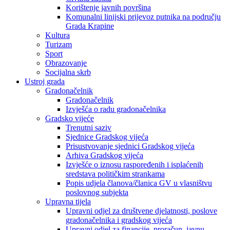
Korištenje javnih površina
Komunalni linijski prijevoz putnika na području
Grada Krapine
Kultura
Turizam
Sport
Obrazovanje
Socijalna skrb
Ustroj grada
Gradonačelnik
Gradonačelnik
Izvješća o radu gradonačelnika
Gradsko vijeće
Trenutni saziv
Sjednice Gradskog vijeća
Prisustvovanje sjednici Gradskog vijeća
Arhiva Gradskog vijeća
Izvješće o iznosu raspoređenih i isplaćenih
sredstava političkim strankama
Popis udjela članova/članica GV u vlasništvu
poslovnog subjekta
Upravna tijela
Upravni odjel za društvene djelatnosti, poslove
gradonačelnika i gradskog vijeća
Upravni odjel za financije, proračun, javnu