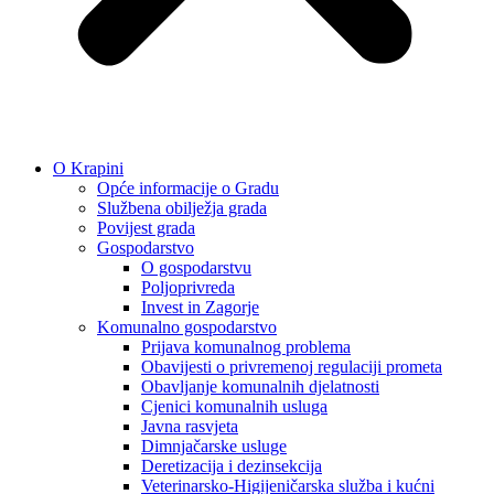
O Krapini
Opće informacije o Gradu
Službena obilježja grada
Povijest grada
Gospodarstvo
O gospodarstvu
Poljoprivreda
Invest in Zagorje
Komunalno gospodarstvo
Prijava komunalnog problema
Obavijesti o privremenoj regulaciji prometa
Obavljanje komunalnih djelatnosti
Cjenici komunalnih usluga
Javna rasvjeta
Dimnjačarske usluge
Deretizacija i dezinsekcija
Veterinarsko-Higijeničarska služba i kućni