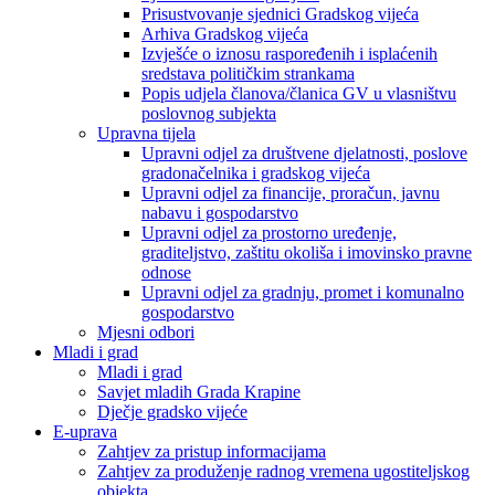
Prisustvovanje sjednici Gradskog vijeća
Arhiva Gradskog vijeća
Izvješće o iznosu raspoređenih i isplaćenih
sredstava političkim strankama
Popis udjela članova/članica GV u vlasništvu
poslovnog subjekta
Upravna tijela
Upravni odjel za društvene djelatnosti, poslove
gradonačelnika i gradskog vijeća
Upravni odjel za financije, proračun, javnu
nabavu i gospodarstvo
Upravni odjel za prostorno uređenje,
graditeljstvo, zaštitu okoliša i imovinsko pravne
odnose
Upravni odjel za gradnju, promet i komunalno
gospodarstvo
Mjesni odbori
Mladi i grad
Mladi i grad
Savjet mladih Grada Krapine
Dječje gradsko vijeće
E-uprava
Zahtjev za pristup informacijama
Zahtjev za produženje radnog vremena ugostiteljskog
objekta