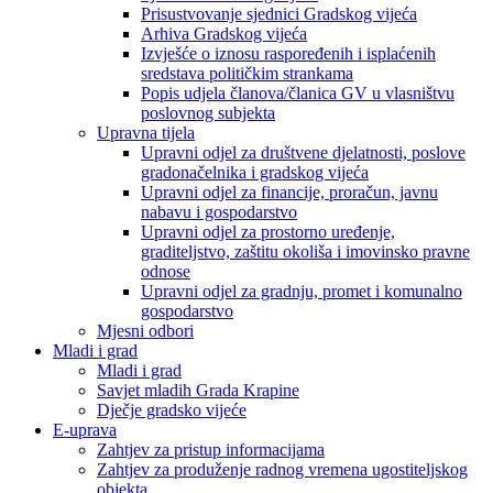
Prisustvovanje sjednici Gradskog vijeća
Arhiva Gradskog vijeća
Izvješće o iznosu raspoređenih i isplaćenih
sredstava političkim strankama
Popis udjela članova/članica GV u vlasništvu
poslovnog subjekta
Upravna tijela
Upravni odjel za društvene djelatnosti, poslove
gradonačelnika i gradskog vijeća
Upravni odjel za financije, proračun, javnu
nabavu i gospodarstvo
Upravni odjel za prostorno uređenje,
graditeljstvo, zaštitu okoliša i imovinsko pravne
odnose
Upravni odjel za gradnju, promet i komunalno
gospodarstvo
Mjesni odbori
Mladi i grad
Mladi i grad
Savjet mladih Grada Krapine
Dječje gradsko vijeće
E-uprava
Zahtjev za pristup informacijama
Zahtjev za produženje radnog vremena ugostiteljskog
objekta