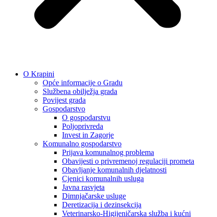
O Krapini
Opće informacije o Gradu
Službena obilježja grada
Povijest grada
Gospodarstvo
O gospodarstvu
Poljoprivreda
Invest in Zagorje
Komunalno gospodarstvo
Prijava komunalnog problema
Obavijesti o privremenoj regulaciji prometa
Obavljanje komunalnih djelatnosti
Cjenici komunalnih usluga
Javna rasvjeta
Dimnjačarske usluge
Deretizacija i dezinsekcija
Veterinarsko-Higijeničarska služba i kućni