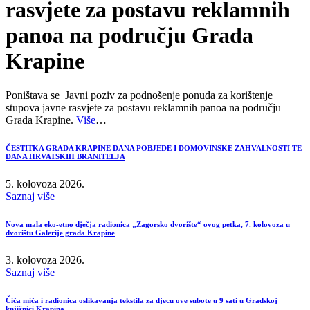
rasvjete za postavu reklamnih
panoa na području Grada
Krapine
Poništava se Javni poziv za podnošenje ponuda za korištenje
stupova javne rasvjete za postavu reklamnih panoa na području
Grada Krapine.
Više
…
ČESTITKA GRADA KRAPINE DANA POBJEDE I DOMOVINSKE ZAHVALNOSTI TE
DANA HRVATSKIH BRANITELJA
5. kolovoza 2026.
Saznaj više
Nova mala eko-etno dječja radionica „Zagorsko dvorište“ ovog petka, 7. kolovoza u
dvorištu Galerije grada Krapine
3. kolovoza 2026.
Saznaj više
Čiča miča i radionica oslikavanja tekstila za djecu ove subote u 9 sati u Gradskoj
knjižnici Krapina