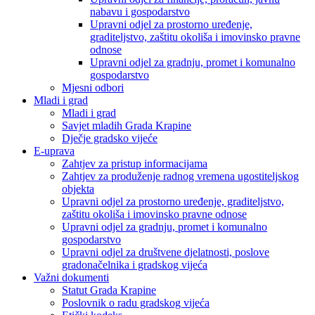
nabavu i gospodarstvo
Upravni odjel za prostorno uređenje,
graditeljstvo, zaštitu okoliša i imovinsko pravne
odnose
Upravni odjel za gradnju, promet i komunalno
gospodarstvo
Mjesni odbori
Mladi i grad
Mladi i grad
Savjet mladih Grada Krapine
Dječje gradsko vijeće
E-uprava
Zahtjev za pristup informacijama
Zahtjev za produženje radnog vremena ugostiteljskog
objekta
Upravni odjel za prostorno uređenje, graditeljstvo,
zaštitu okoliša i imovinsko pravne odnose
Upravni odjel za gradnju, promet i komunalno
gospodarstvo
Upravni odjel za društvene djelatnosti, poslove
gradonačelnika i gradskog vijeća
Važni dokumenti
Statut Grada Krapine
Poslovnik o radu gradskog vijeća