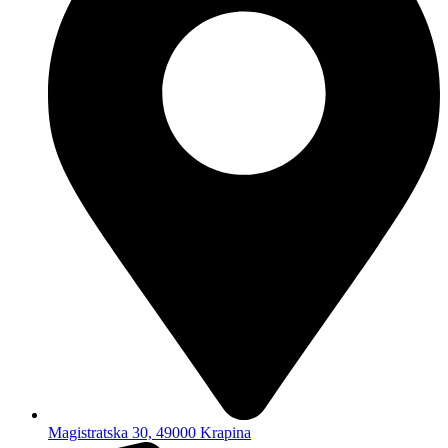
Magistratska 30, 49000 Krapina