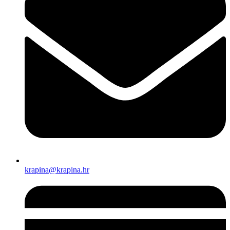
krapina@krapina.hr