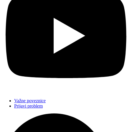
Važne poveznice
Prijavi problem