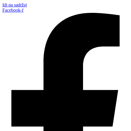
Idi na sadržaj
Facebook-f