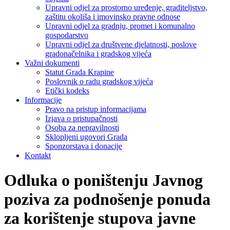
Upravni odjel za prostorno uređenje, graditeljstvo,
zaštitu okoliša i imovinsko pravne odnose
Upravni odjel za gradnju, promet i komunalno
gospodarstvo
Upravni odjel za društvene djelatnosti, poslove
gradonačelnika i gradskog vijeća
Važni dokumenti
Statut Grada Krapine
Poslovnik o radu gradskog vijeća
Etički kodeks
Informacije
Pravo na pristup informacijama
Izjava o pristupačnosti
Osoba za nepravilnosti
Sklopljeni ugovori Grada
Sponzorstava i donacije
Kontakt
Odluka o poništenju Javnog
poziva za podnošenje ponuda
za korištenje stupova javne