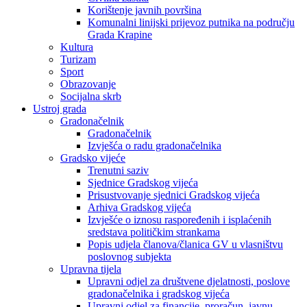
Korištenje javnih površina
Komunalni linijski prijevoz putnika na području
Grada Krapine
Kultura
Turizam
Sport
Obrazovanje
Socijalna skrb
Ustroj grada
Gradonačelnik
Gradonačelnik
Izvješća o radu gradonačelnika
Gradsko vijeće
Trenutni saziv
Sjednice Gradskog vijeća
Prisustvovanje sjednici Gradskog vijeća
Arhiva Gradskog vijeća
Izvješće o iznosu raspoređenih i isplaćenih
sredstava političkim strankama
Popis udjela članova/članica GV u vlasništvu
poslovnog subjekta
Upravna tijela
Upravni odjel za društvene djelatnosti, poslove
gradonačelnika i gradskog vijeća
Upravni odjel za financije, proračun, javnu