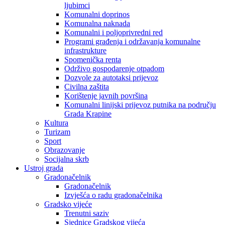
ljubimci
Komunalni doprinos
Komunalna naknada
Komunalni i poljoprivredni red
Programi građenja i održavanja komunalne
infrastrukture
Spomenička renta
Održivo gospodarenje otpadom
Dozvole za autotaksi prijevoz
Civilna zaštita
Korištenje javnih površina
Komunalni linijski prijevoz putnika na području
Grada Krapine
Kultura
Turizam
Sport
Obrazovanje
Socijalna skrb
Ustroj grada
Gradonačelnik
Gradonačelnik
Izvješća o radu gradonačelnika
Gradsko vijeće
Trenutni saziv
Sjednice Gradskog vijeća