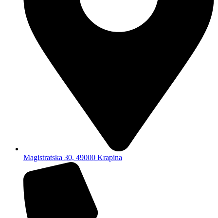
Magistratska 30, 49000 Krapina