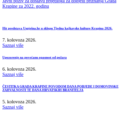
Javni poziv za dostavu prijedloga za dodjelu priznanja Grada
Krapine za 2022. godinu
Hit predstava Uspješna.hr u sklopu Tjedna kajkavske kulture Krapina 2026.
7. kolovoza 2026.
Saznaj više
Upozorenje na povećanu opasnost od požara
6. kolovoza 2026.
Saznaj više
ČESTITKA GRADA KRAPINE POVODOM DANA POBJEDE I DOMOVINSKE
ZAHVALNOSTI TE DANA HRVATSKIH BRANITELJA
5. kolovoza 2026.
Saznaj više