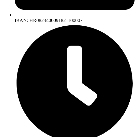
IBAN: HR0823400091821100007