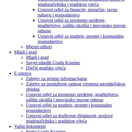
gradonačelnika i gradskog vijeća
Upravni odjel za financije, proračun, javnu
nabavu i gospodarstvo
Upravni odjel za prostorno uređenje,
graditeljstvo, zaštitu okoliša i imovinsko pravne
odnose
Upravni odjel za gradnju, promet i komunalno
gospodarstvo
Mjesni odbori
Mladi i grad
Mladi i grad
Savjet mladih Grada Krapine
Dječje gradsko vijeće
E-uprava
Zahtjev za pristup informacijama
Zahtjev za produženje radnog vremena ugostiteljskog
objekta
Upravni odjel za prostorno uređenje, graditeljstvo,
zaštitu okoliša i imovinsko pravne odnose
Upravni odjel za gradnju, promet i komunalno
gospodarstvo
Upravni odjel za društvene djelatnosti, poslove
gradonačelnika i gradskog vijeća
Važni dokumenti
Statut Grada Krapine