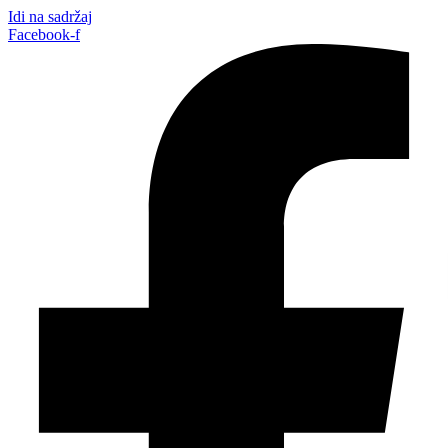
Idi na sadržaj
Facebook-f