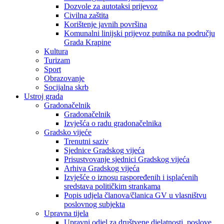
Dozvole za autotaksi prijevoz
Civilna zaštita
Korištenje javnih površina
Komunalni linijski prijevoz putnika na području
Grada Krapine
Kultura
Turizam
Sport
Obrazovanje
Socijalna skrb
Ustroj grada
Gradonačelnik
Gradonačelnik
Izvješća o radu gradonačelnika
Gradsko vijeće
Trenutni saziv
Sjednice Gradskog vijeća
Prisustvovanje sjednici Gradskog vijeća
Arhiva Gradskog vijeća
Izvješće o iznosu raspoređenih i isplaćenih
sredstava političkim strankama
Popis udjela članova/članica GV u vlasništvu
poslovnog subjekta
Upravna tijela
Upravni odjel za društvene djelatnosti, poslove