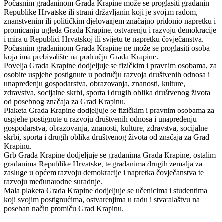
Počasnim građaninom Grada Krapine može se proglasiti građanin
Republike Hrvatske ili strani državljanin koji je svojim radom,
znanstvenim ili političkim djelovanjem značajno pridonio napretku i
promicanju ugleda Grada Krapine, ostvarenju i razvoju demokracije
i mira u Republici Hrvatskoj ili svijetu te napretku čovječanstva.
Počasnim građaninom Grada Krapine ne može se proglasiti osoba
koja ima prebivalište na području Grada Krapine.
Povelja Grada Krapine dodjeljuje se fizičkim i pravnim osobama, za
osobite uspjehe postignute u području razvoja društvenih odnosa i
unapređenju gospodarstva, obrazovanja, znanosti, kulture,
zdravstva, socijalne skrbi, sporta i drugih oblika društvenog života
od posebnog značaja za Grad Krapinu.
Plaketa Grada Krapine dodjeljuje se fizičkim i pravnim osobama za
uspjehe postignute u razvoju društvenih odnosa i unapređenju
gospodarstva, obrazovanja, znanosti, kulture, zdravstva, socijalne
skrbi, sporta i drugih oblika društvenog života od značaja za Grad
Krapinu.
Grb Grada Krapine dodjeljuje se građanima Grada Krapine, ostalim
građanima Republike Hrvatske, te građanima drugih zemalja za
zasluge u općem razvoju demokracije i napretka čovječanstva te
razvoju međunarodne suradnje.
Mala plaketa Grada Krapine dodjeljuje se učenicima i studentima
koji svojim postignućima, ostvarenjima u radu i stvaralaštvu na
poseban način promiču Grad Krapinu.