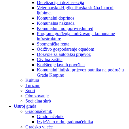
Deretizacija i dezinsekcija
Veterinarsko-Higijeničarska služba i kućni
ljubimci
Komunalni doprinos
Komunalna naknada
Komunalni i poljoprivredni red
Programi građenja i održavanja komunalne
infrastrukture
Spomenička renta
Održivo gospodarenje otpadom
Dozvole za autotaksi prijevoz
Civilna zaštita
Korištenje javnih površina
Komunalni linijski prijevoz putnika na području
Grada Krapine
Kultura
Turizam
Sport
Obrazovanje
Socijalna skrb
Ustroj grada
Gradonačelnik
Gradonačelnik
Izvješća o radu gradonačelnika
Gradsko vijeće