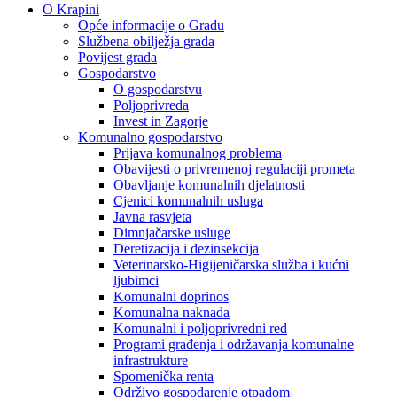
O Krapini
Opće informacije o Gradu
Službena obilježja grada
Povijest grada
Gospodarstvo
O gospodarstvu
Poljoprivreda
Invest in Zagorje
Komunalno gospodarstvo
Prijava komunalnog problema
Obavijesti o privremenoj regulaciji prometa
Obavljanje komunalnih djelatnosti
Cjenici komunalnih usluga
Javna rasvjeta
Dimnjačarske usluge
Deretizacija i dezinsekcija
Veterinarsko-Higijeničarska služba i kućni
ljubimci
Komunalni doprinos
Komunalna naknada
Komunalni i poljoprivredni red
Programi građenja i održavanja komunalne
infrastrukture
Spomenička renta
Održivo gospodarenje otpadom