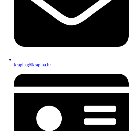
krapina@krapina.hr