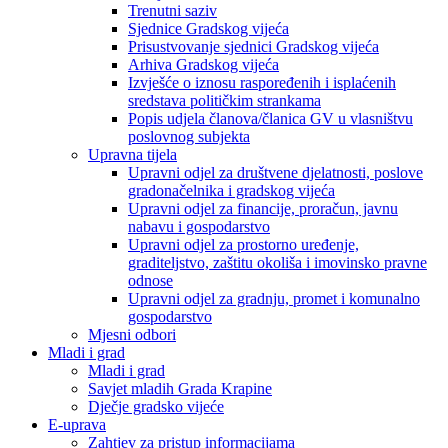
Trenutni saziv
Sjednice Gradskog vijeća
Prisustvovanje sjednici Gradskog vijeća
Arhiva Gradskog vijeća
Izvješće o iznosu raspoređenih i isplaćenih
sredstava političkim strankama
Popis udjela članova/članica GV u vlasništvu
poslovnog subjekta
Upravna tijela
Upravni odjel za društvene djelatnosti, poslove
gradonačelnika i gradskog vijeća
Upravni odjel za financije, proračun, javnu
nabavu i gospodarstvo
Upravni odjel za prostorno uređenje,
graditeljstvo, zaštitu okoliša i imovinsko pravne
odnose
Upravni odjel za gradnju, promet i komunalno
gospodarstvo
Mjesni odbori
Mladi i grad
Mladi i grad
Savjet mladih Grada Krapine
Dječje gradsko vijeće
E-uprava
Zahtjev za pristup informacijama