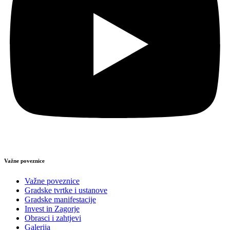
Važne poveznice
Važne poveznice
Gradske tvrtke i ustanove
Gradske manifestacije
Invest in Zagorje
Obrasci i zahtjevi
Galerija