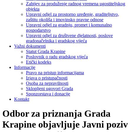
Zahtjev za produženje radnog vremena ugostiteljskog
objekta
Upravni odjel za prostorno uređenje, graditeljstvo,
zaštitu okoliša i imovinsko pravne odnose
Upravni odjel za gradnju, promet i komunalno
gospodarstvo
Upravni odjel za društvene djelatnosti, poslove
gradonačelnika i gradskog vijeća
Važni dokumenti
Statut Grada Krapine
Poslovnik o radu gradskog vijeća
Etički kodeks
Informacije
Pravo na pristup informacijama
Izjava o pristupačnosti
Osoba za nepravilnosti
Sklopljeni ugovori Grada
Sponzorstava i donacije
Kontakt
Odbor za priznanja Grada
Krapine objavljuje Javni poziv