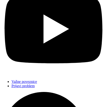
Važne poveznice
Prijavi problem