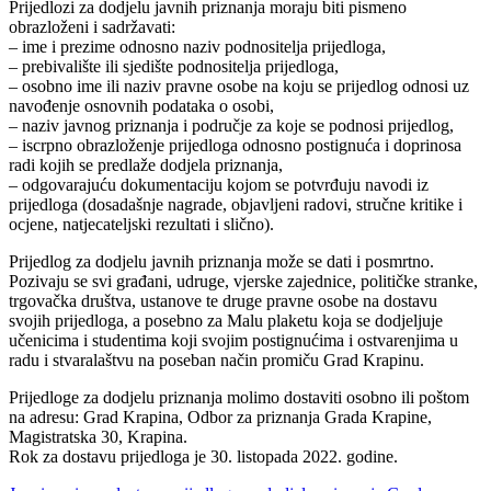
Prijedlozi za dodjelu javnih priznanja moraju biti pismeno
obrazloženi i sadržavati:
– ime i prezime odnosno naziv podnositelja prijedloga,
– prebivalište ili sjedište podnositelja prijedloga,
– osobno ime ili naziv pravne osobe na koju se prijedlog odnosi uz
navođenje osnovnih podataka o osobi,
– naziv javnog priznanja i područje za koje se podnosi prijedlog,
– iscrpno obrazloženje prijedloga odnosno postignuća i doprinosa
radi kojih se predlaže dodjela priznanja,
– odgovarajuću dokumentaciju kojom se potvrđuju navodi iz
prijedloga (dosadašnje nagrade, objavljeni radovi, stručne kritike i
ocjene, natjecateljski rezultati i slično).
Prijedlog za dodjelu javnih priznanja može se dati i posmrtno.
Pozivaju se svi građani, udruge, vjerske zajednice, političke stranke,
trgovačka društva, ustanove te druge pravne osobe na dostavu
svojih prijedloga, a posebno za Malu plaketu koja se dodjeljuje
učenicima i studentima koji svojim postignućima i ostvarenjima u
radu i stvaralaštvu na poseban način promiču Grad Krapinu.
Prijedloge za dodjelu priznanja molimo dostaviti osobno ili poštom
na adresu: Grad Krapina, Odbor za priznanja Grada Krapine,
Magistratska 30, Krapina.
Rok za dostavu prijedloga je 30. listopada 2022. godine.