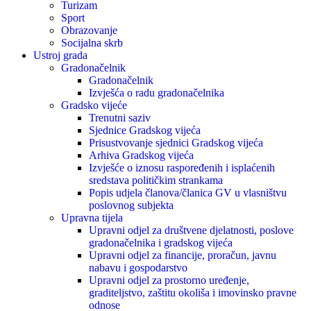
Turizam
Sport
Obrazovanje
Socijalna skrb
Ustroj grada
Gradonačelnik
Gradonačelnik
Izvješća o radu gradonačelnika
Gradsko vijeće
Trenutni saziv
Sjednice Gradskog vijeća
Prisustvovanje sjednici Gradskog vijeća
Arhiva Gradskog vijeća
Izvješće o iznosu raspoređenih i isplaćenih
sredstava političkim strankama
Popis udjela članova/članica GV u vlasništvu
poslovnog subjekta
Upravna tijela
Upravni odjel za društvene djelatnosti, poslove
gradonačelnika i gradskog vijeća
Upravni odjel za financije, proračun, javnu
nabavu i gospodarstvo
Upravni odjel za prostorno uređenje,
graditeljstvo, zaštitu okoliša i imovinsko pravne
odnose