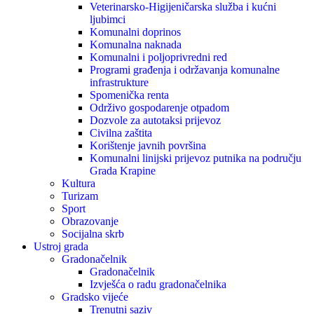
Veterinarsko-Higijeničarska služba i kućni
ljubimci
Komunalni doprinos
Komunalna naknada
Komunalni i poljoprivredni red
Programi građenja i održavanja komunalne
infrastrukture
Spomenička renta
Održivo gospodarenje otpadom
Dozvole za autotaksi prijevoz
Civilna zaštita
Korištenje javnih površina
Komunalni linijski prijevoz putnika na području
Grada Krapine
Kultura
Turizam
Sport
Obrazovanje
Socijalna skrb
Ustroj grada
Gradonačelnik
Gradonačelnik
Izvješća o radu gradonačelnika
Gradsko vijeće
Trenutni saziv