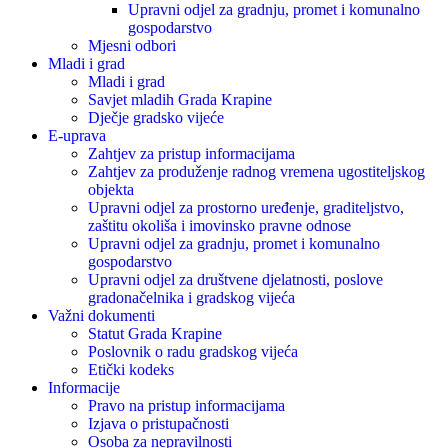
Upravni odjel za gradnju, promet i komunalno
gospodarstvo
Mjesni odbori
Mladi i grad
Mladi i grad
Savjet mladih Grada Krapine
Dječje gradsko vijeće
E-uprava
Zahtjev za pristup informacijama
Zahtjev za produženje radnog vremena ugostiteljskog
objekta
Upravni odjel za prostorno uređenje, graditeljstvo,
zaštitu okoliša i imovinsko pravne odnose
Upravni odjel za gradnju, promet i komunalno
gospodarstvo
Upravni odjel za društvene djelatnosti, poslove
gradonačelnika i gradskog vijeća
Važni dokumenti
Statut Grada Krapine
Poslovnik o radu gradskog vijeća
Etički kodeks
Informacije
Pravo na pristup informacijama
Izjava o pristupačnosti
Osoba za nepravilnosti