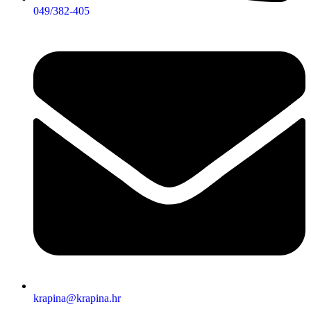
049/382-405
krapina@krapina.hr