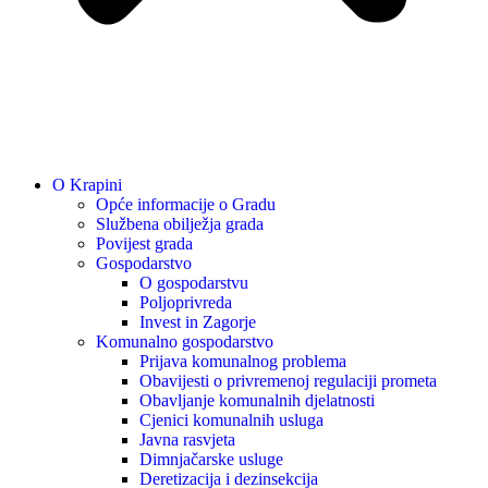
O Krapini
Opće informacije o Gradu
Službena obilježja grada
Povijest grada
Gospodarstvo
O gospodarstvu
Poljoprivreda
Invest in Zagorje
Komunalno gospodarstvo
Prijava komunalnog problema
Obavijesti o privremenoj regulaciji prometa
Obavljanje komunalnih djelatnosti
Cjenici komunalnih usluga
Javna rasvjeta
Dimnjačarske usluge
Deretizacija i dezinsekcija