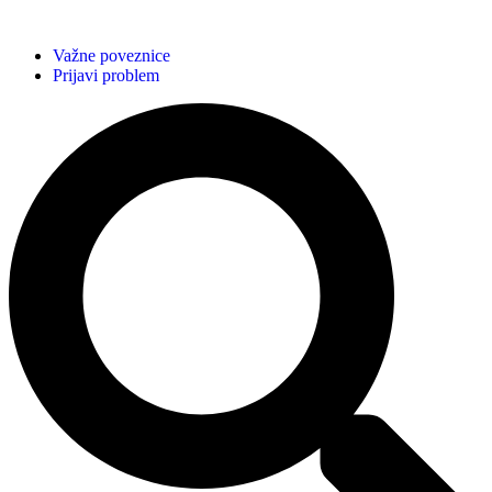
Važne poveznice
Prijavi problem