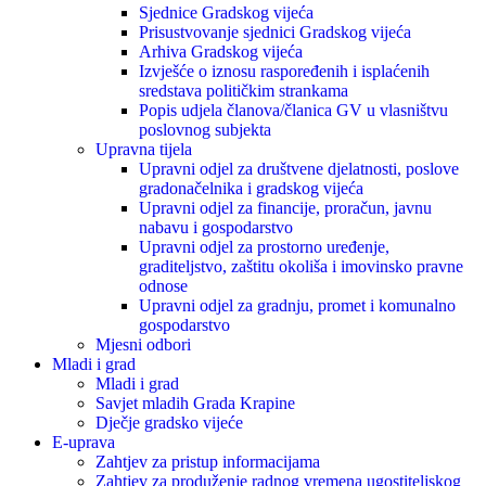
Sjednice Gradskog vijeća
Prisustvovanje sjednici Gradskog vijeća
Arhiva Gradskog vijeća
Izvješće o iznosu raspoređenih i isplaćenih
sredstava političkim strankama
Popis udjela članova/članica GV u vlasništvu
poslovnog subjekta
Upravna tijela
Upravni odjel za društvene djelatnosti, poslove
gradonačelnika i gradskog vijeća
Upravni odjel za financije, proračun, javnu
nabavu i gospodarstvo
Upravni odjel za prostorno uređenje,
graditeljstvo, zaštitu okoliša i imovinsko pravne
odnose
Upravni odjel za gradnju, promet i komunalno
gospodarstvo
Mjesni odbori
Mladi i grad
Mladi i grad
Savjet mladih Grada Krapine
Dječje gradsko vijeće
E-uprava
Zahtjev za pristup informacijama
Zahtjev za produženje radnog vremena ugostiteljskog