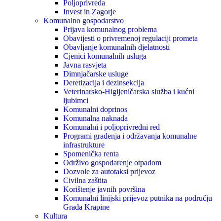
Poljoprivreda
Invest in Zagorje
Komunalno gospodarstvo
Prijava komunalnog problema
Obavijesti o privremenoj regulaciji prometa
Obavljanje komunalnih djelatnosti
Cjenici komunalnih usluga
Javna rasvjeta
Dimnjačarske usluge
Deretizacija i dezinsekcija
Veterinarsko-Higijeničarska služba i kućni
ljubimci
Komunalni doprinos
Komunalna naknada
Komunalni i poljoprivredni red
Programi građenja i održavanja komunalne
infrastrukture
Spomenička renta
Održivo gospodarenje otpadom
Dozvole za autotaksi prijevoz
Civilna zaštita
Korištenje javnih površina
Komunalni linijski prijevoz putnika na području
Grada Krapine
Kultura