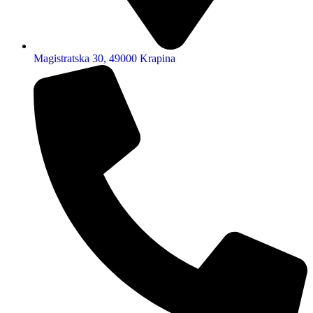
Magistratska 30, 49000 Krapina