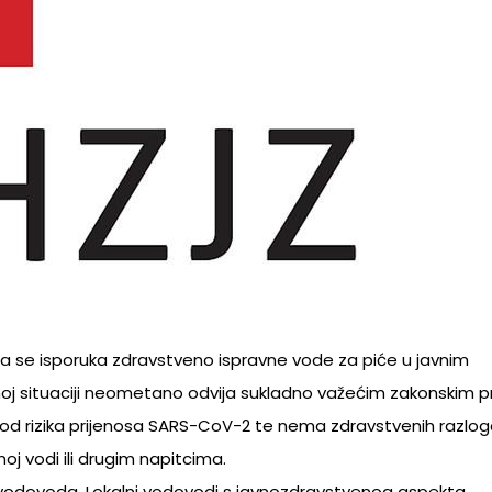
da se isporuka zdravstveno ispravne vode za piće u javnim
noj situaciji neometano odvija sukladno važećim zakonskim p
 od rizika prijenosa SARS-CoV-2 te nema zdravstvenih razloga
oj vodi ili drugim napitcima.
h vodovoda. Lokalni vodovodi s javnozdravstvenog aspekta