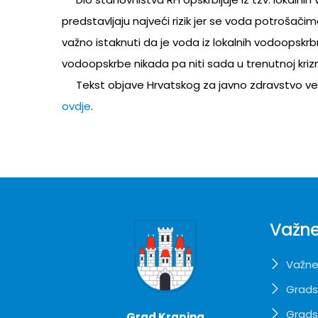
predstavljaju najveći rizik jer se voda potrošači
važno istaknuti da je voda iz lokalnih vodoopskr
vodoopskrbe nikada pa niti sada u trenutnoj krizno
Tekst objave Hrvatskog za javno zdravstvo veza
ovdje
.
Važne
Važne
Grads
Grads
Grad Krapina