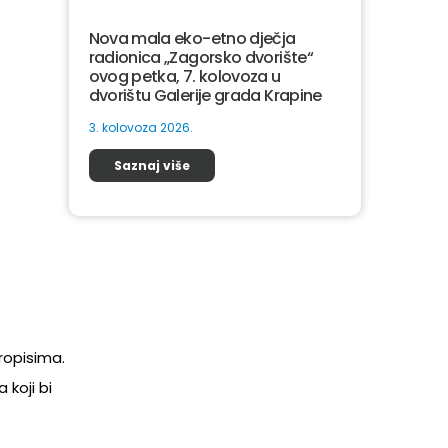
Nova mala eko-etno dječja
radionica „Zagorsko dvorište“
ovog petka, 7. kolovoza u
dvorištu Galerije grada Krapine
3. kolovoza 2026.
Saznaj više
ropisima.
 koji bi