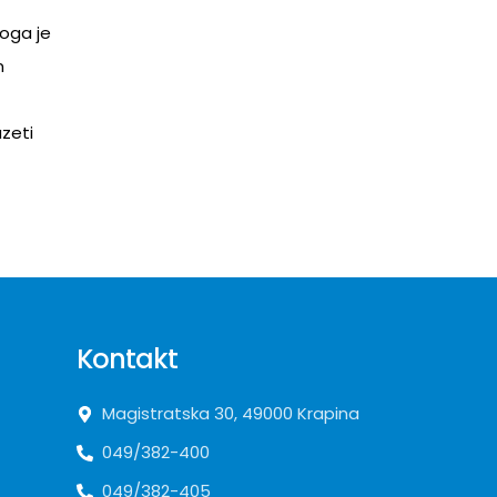
toga je
n
zeti
Kontakt
Magistratska 30, 49000 Krapina
049/382-400
049/382-405