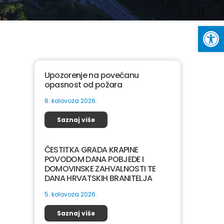
Op
Upozorenje na povećanu
opasnost od požara
6. kolovoza 2026.
Saznaj više
ČESTITKA GRADA KRAPINE
POVODOM DANA POBJEDE I
DOMOVINSKE ZAHVALNOSTI TE
DANA HRVATSKIH BRANITELJA
5. kolovoza 2026.
Saznaj više