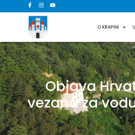
O KRAPINI
Objava Hrva
vezana za vodu 