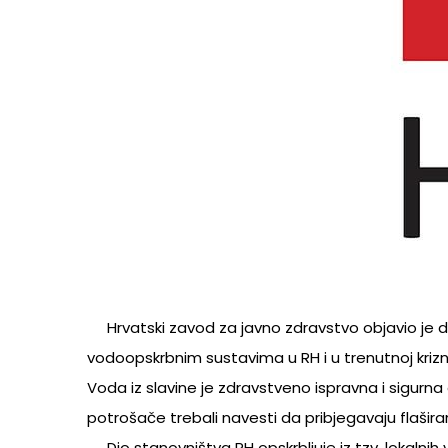
Hrvatski zavod za javno zdravstvo objavio je 
vodoopskrbnim sustavima u RH i u trenutnoj kriz
Voda iz slavine je zdravstveno ispravna i sigurna
potrošače trebali navesti da pribjegavaju flaširan
Dio stanovništva RH opskrbljuje iz tzv. lokalni