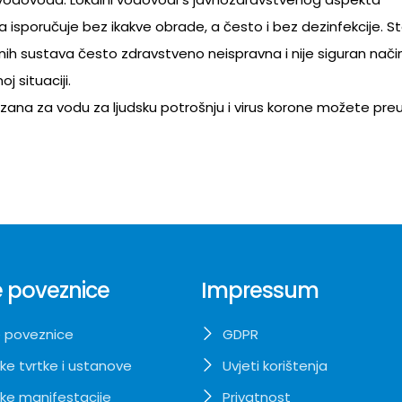
ma isporučuje bez ikakve obrade, a često i bez dezinfekcije. S
bnih sustava često zdravstveno neispravna i nije siguran nači
j situaciji.
na za vodu za ljudsku potrošnju i virus korone možete preu
 poveznice
Impressum
 poveznice
GDPR
ke tvrtke i ustanove
Uvjeti korištenja
ke manifestacije
Privatnost