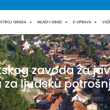
USTROJ GRADA
MLADI I GRAD
E-UPRAVA
VAŽ
tskog zavoda za jav
za ljudsku potrošnj