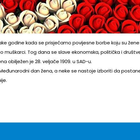
vake godine kada se prisjećamo povijesne borbe koju su žen
ao muškarci. Tog dana se slave ekonomska, politička i društ
a obilježen je 28. veljače 1909. u SAD-u.
 Međunarodni dan žena, a neke se nastoje izboriti da postane
je.