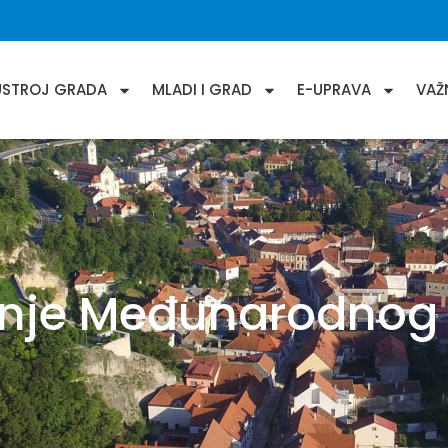
USTROJ GRADA
MLADI I GRAD
E-UPRAVA
VAŽ
anje Međunarodnog