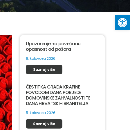
Op
Upozorenje na povećanu
opasnost od požara
6. kolovoza 2026.
Saznaj više
ČESTITKA GRADA KRAPINE
POVODOM DANA POBJEDE I
DOMOVINSKE ZAHVALNOSTI TE
DANA HRVATSKIH BRANITELJA
5. kolovoza 2026.
Saznaj više