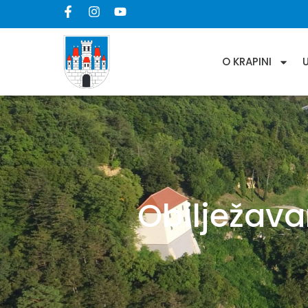
O KRAPINI
Obilježav