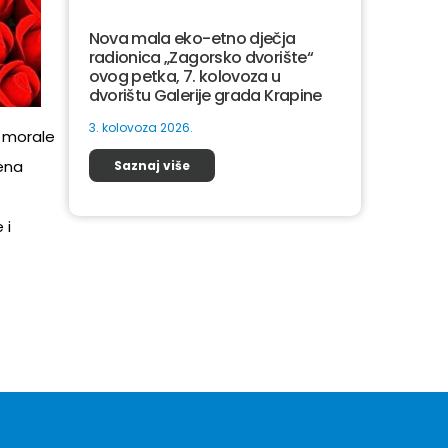
Nova mala eko-etno dječja
radionica „Zagorsko dvorište“
ovog petka, 7. kolovoza u
dvorištu Galerije grada Krapine
3. kolovoza 2026.
e morale
vena
Saznaj više
 i