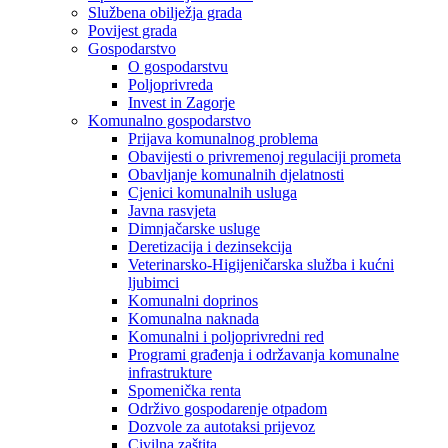
Službena obilježja grada
Povijest grada
Gospodarstvo
O gospodarstvu
Poljoprivreda
Invest in Zagorje
Komunalno gospodarstvo
Prijava komunalnog problema
Obavijesti o privremenoj regulaciji prometa
Obavljanje komunalnih djelatnosti
Cjenici komunalnih usluga
Javna rasvjeta
Dimnjačarske usluge
Deretizacija i dezinsekcija
Veterinarsko-Higijeničarska služba i kućni
ljubimci
Komunalni doprinos
Komunalna naknada
Komunalni i poljoprivredni red
Programi građenja i održavanja komunalne
infrastrukture
Spomenička renta
Održivo gospodarenje otpadom
Dozvole za autotaksi prijevoz
Civilna zaštita