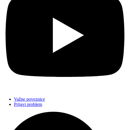
Važne poveznice
Prijavi problem