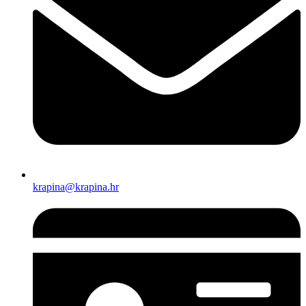
krapina@krapina.hr