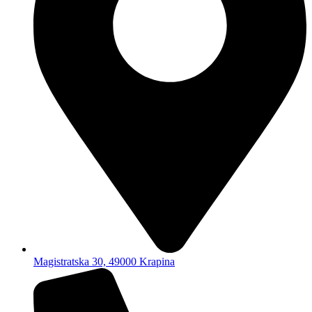
Magistratska 30, 49000 Krapina