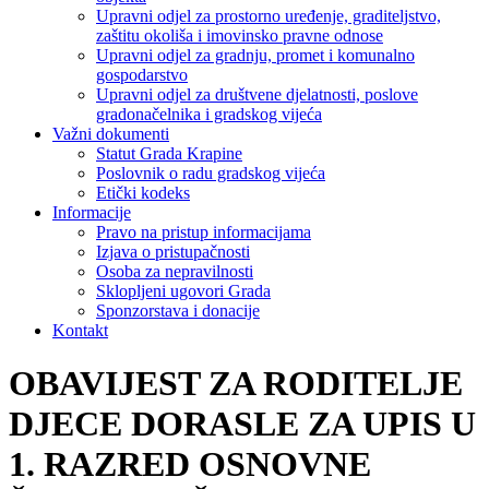
Upravni odjel za prostorno uređenje, graditeljstvo,
zaštitu okoliša i imovinsko pravne odnose
Upravni odjel za gradnju, promet i komunalno
gospodarstvo
Upravni odjel za društvene djelatnosti, poslove
gradonačelnika i gradskog vijeća
Važni dokumenti
Statut Grada Krapine
Poslovnik o radu gradskog vijeća
Etički kodeks
Informacije
Pravo na pristup informacijama
Izjava o pristupačnosti
Osoba za nepravilnosti
Sklopljeni ugovori Grada
Sponzorstava i donacije
Kontakt
OBAVIJEST ZA RODITELJE
DJECE DORASLE ZA UPIS U
1. RAZRED OSNOVNE