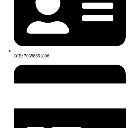
OIB: 70356651896