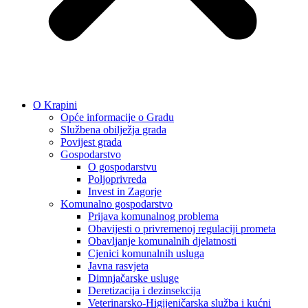
O Krapini
Opće informacije o Gradu
Službena obilježja grada
Povijest grada
Gospodarstvo
O gospodarstvu
Poljoprivreda
Invest in Zagorje
Komunalno gospodarstvo
Prijava komunalnog problema
Obavijesti o privremenoj regulaciji prometa
Obavljanje komunalnih djelatnosti
Cjenici komunalnih usluga
Javna rasvjeta
Dimnjačarske usluge
Deretizacija i dezinsekcija
Veterinarsko-Higijeničarska služba i kućni