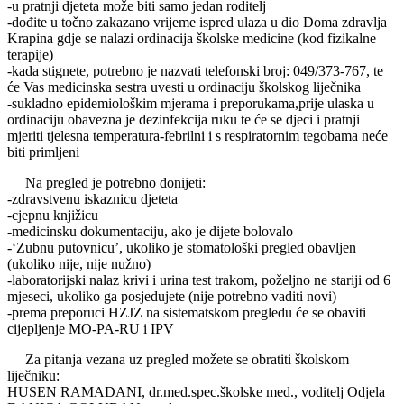
-u pratnji djeteta može biti samo jedan roditelj
-dođite u točno zakazano vrijeme ispred ulaza u dio Doma zdravlja
Krapina gdje se nalazi ordinacija školske medicine (kod fizikalne
terapije)
-kada stignete, potrebno je nazvati telefonski broj: 049/373-767, te
će Vas medicinska sestra uvesti u ordinaciju školskog liječnika
-sukladno epidemiološkim mjerama i preporukama,prije ulaska u
ordinaciju obavezna je dezinfekcija ruku te će se djeci i pratnji
mjeriti tjelesna temperatura-febrilni i s respiratornim tegobama neće
biti primljeni
Na pregled je potrebno donijeti:
-zdravstvenu iskaznicu djeteta
-cjepnu knjižicu
-medicinsku dokumentaciju, ako je dijete bolovalo
-‘Zubnu putovnicu’, ukoliko je stomatološki pregled obavljen
(ukoliko nije, nije nužno)
-laboratorijski nalaz krivi i urina test trakom, poželjno ne stariji od 6
mjeseci, ukoliko ga posjedujete (nije potrebno vaditi novi)
-prema preporuci HZJZ na sistematskom pregledu će se obaviti
cijepljenje MO-PA-RU i IPV
Za pitanja vezana uz pregled možete se obratiti školskom
liječniku:
HUSEN RAMADANI, dr.med.spec.školske med., voditelj Odjela