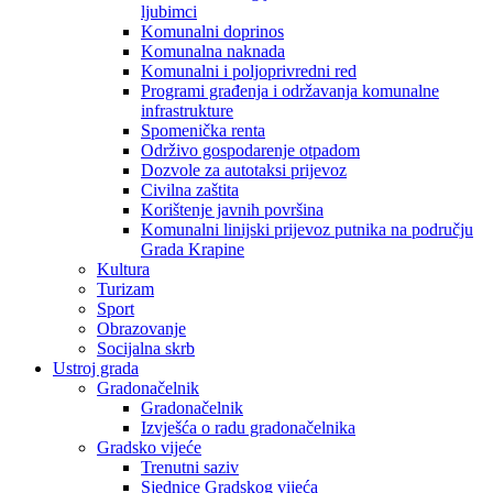
ljubimci
Komunalni doprinos
Komunalna naknada
Komunalni i poljoprivredni red
Programi građenja i održavanja komunalne
infrastrukture
Spomenička renta
Održivo gospodarenje otpadom
Dozvole za autotaksi prijevoz
Civilna zaštita
Korištenje javnih površina
Komunalni linijski prijevoz putnika na području
Grada Krapine
Kultura
Turizam
Sport
Obrazovanje
Socijalna skrb
Ustroj grada
Gradonačelnik
Gradonačelnik
Izvješća o radu gradonačelnika
Gradsko vijeće
Trenutni saziv
Sjednice Gradskog vijeća