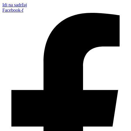
Idi na sadržaj
Facebook-f