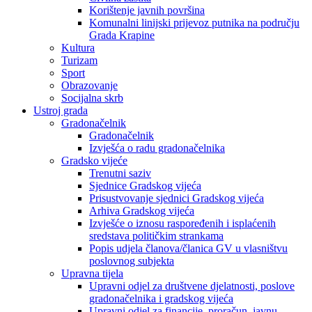
Korištenje javnih površina
Komunalni linijski prijevoz putnika na području
Grada Krapine
Kultura
Turizam
Sport
Obrazovanje
Socijalna skrb
Ustroj grada
Gradonačelnik
Gradonačelnik
Izvješća o radu gradonačelnika
Gradsko vijeće
Trenutni saziv
Sjednice Gradskog vijeća
Prisustvovanje sjednici Gradskog vijeća
Arhiva Gradskog vijeća
Izvješće o iznosu raspoređenih i isplaćenih
sredstava političkim strankama
Popis udjela članova/članica GV u vlasništvu
poslovnog subjekta
Upravna tijela
Upravni odjel za društvene djelatnosti, poslove
gradonačelnika i gradskog vijeća
Upravni odjel za financije, proračun, javnu