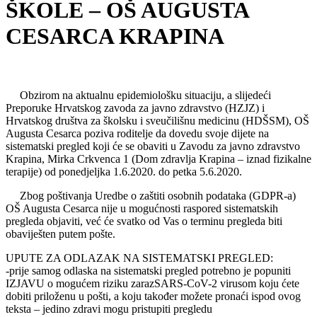
ŠKOLE – OŠ AUGUSTA
CESARCA KRAPINA
Obzirom na aktualnu epidemiološku situaciju, a slijedeći
Preporuke Hrvatskog zavoda za javno zdravstvo (HZJZ) i
Hrvatskog društva za školsku i sveučilišnu medicinu (HDŠSM), OŠ
Augusta Cesarca poziva roditelje da dovedu svoje dijete na
sistematski pregled koji će se obaviti u Zavodu za javno zdravstvo
Krapina, Mirka Crkvenca 1 (Dom zdravlja Krapina – iznad fizikalne
terapije) od ponedjeljka 1.6.2020. do petka 5.6.2020.
Zbog poštivanja Uredbe o zaštiti osobnih podataka (GDPR-a)
OŠ Augusta Cesarca nije u mogućnosti raspored sistematskih
pregleda objaviti, već će svatko od Vas o terminu pregleda biti
obaviješten putem pošte.
UPUTE ZA ODLAZAK NA SISTEMATSKI PREGLED:
-prije samog odlaska na sistematski pregled potrebno je popuniti
IZJAVU o mogućem riziku zarazSARS-CoV-2 virusom koju ćete
dobiti priloženu u pošti, a koju također možete pronaći ispod ovog
teksta – jedino zdravi mogu pristupiti pregledu