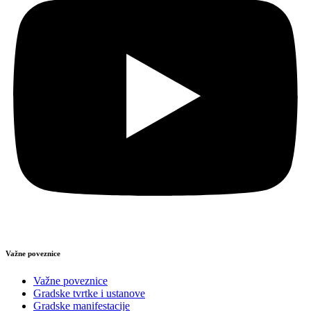
Važne poveznice
Važne poveznice
Gradske tvrtke i ustanove
Gradske manifestacije