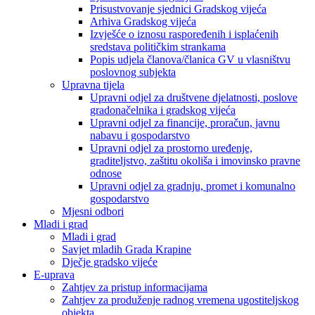
Prisustvovanje sjednici Gradskog vijeća
Arhiva Gradskog vijeća
Izvješće o iznosu raspoređenih i isplaćenih
sredstava političkim strankama
Popis udjela članova/članica GV u vlasništvu
poslovnog subjekta
Upravna tijela
Upravni odjel za društvene djelatnosti, poslove
gradonačelnika i gradskog vijeća
Upravni odjel za financije, proračun, javnu
nabavu i gospodarstvo
Upravni odjel za prostorno uređenje,
graditeljstvo, zaštitu okoliša i imovinsko pravne
odnose
Upravni odjel za gradnju, promet i komunalno
gospodarstvo
Mjesni odbori
Mladi i grad
Mladi i grad
Savjet mladih Grada Krapine
Dječje gradsko vijeće
E-uprava
Zahtjev za pristup informacijama
Zahtjev za produženje radnog vremena ugostiteljskog
objekta