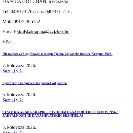
DANICA GOLUBAN, med.sestra
Tel: 049/373-767, fax: 049/371-213.,
Mob: 091/728-5152
E-mail:
skolskakrapina@zzjzkzz.hr
Više…
Hit predstava Uspješna.hr u sklopu Tjedna kajkavske kulture Krapina 2026.
7. kolovoza 2026.
Saznaj više
Upozorenje na povećanu opasnost od požara
6. kolovoza 2026.
Saznaj više
ČESTITKA GRADA KRAPINE POVODOM DANA POBJEDE I DOMOVINSKE
ZAHVALNOSTI TE DANA HRVATSKIH BRANITELJA
5. kolovoza 2026.
Saznaj više