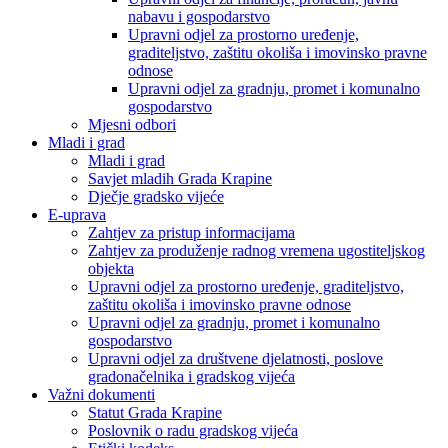
nabavu i gospodarstvo
Upravni odjel za prostorno uređenje,
graditeljstvo, zaštitu okoliša i imovinsko pravne
odnose
Upravni odjel za gradnju, promet i komunalno
gospodarstvo
Mjesni odbori
Mladi i grad
Mladi i grad
Savjet mladih Grada Krapine
Dječje gradsko vijeće
E-uprava
Zahtjev za pristup informacijama
Zahtjev za produženje radnog vremena ugostiteljskog
objekta
Upravni odjel za prostorno uređenje, graditeljstvo,
zaštitu okoliša i imovinsko pravne odnose
Upravni odjel za gradnju, promet i komunalno
gospodarstvo
Upravni odjel za društvene djelatnosti, poslove
gradonačelnika i gradskog vijeća
Važni dokumenti
Statut Grada Krapine
Poslovnik o radu gradskog vijeća