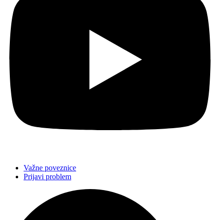
Važne poveznice
Prijavi problem