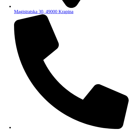
Magistratska 30, 49000 Krapina