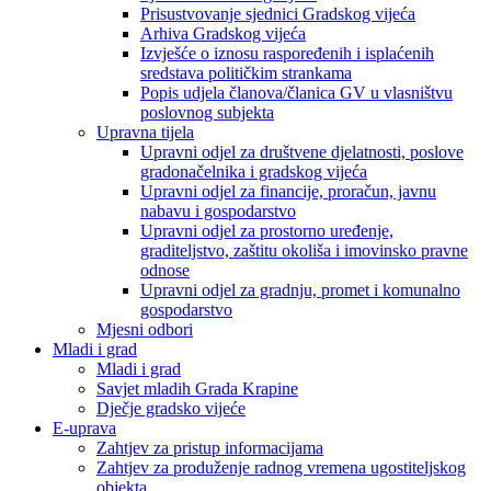
Prisustvovanje sjednici Gradskog vijeća
Arhiva Gradskog vijeća
Izvješće o iznosu raspoređenih i isplaćenih
sredstava političkim strankama
Popis udjela članova/članica GV u vlasništvu
poslovnog subjekta
Upravna tijela
Upravni odjel za društvene djelatnosti, poslove
gradonačelnika i gradskog vijeća
Upravni odjel za financije, proračun, javnu
nabavu i gospodarstvo
Upravni odjel za prostorno uređenje,
graditeljstvo, zaštitu okoliša i imovinsko pravne
odnose
Upravni odjel za gradnju, promet i komunalno
gospodarstvo
Mjesni odbori
Mladi i grad
Mladi i grad
Savjet mladih Grada Krapine
Dječje gradsko vijeće
E-uprava
Zahtjev za pristup informacijama
Zahtjev za produženje radnog vremena ugostiteljskog
objekta