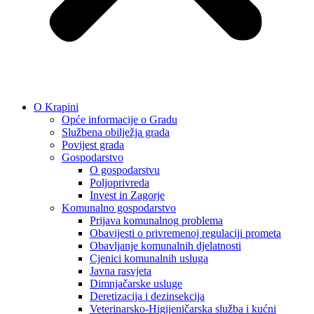
O Krapini
Opće informacije o Gradu
Službena obilježja grada
Povijest grada
Gospodarstvo
O gospodarstvu
Poljoprivreda
Invest in Zagorje
Komunalno gospodarstvo
Prijava komunalnog problema
Obavijesti o privremenoj regulaciji prometa
Obavljanje komunalnih djelatnosti
Cjenici komunalnih usluga
Javna rasvjeta
Dimnjačarske usluge
Deretizacija i dezinsekcija
Veterinarsko-Higijeničarska služba i kućni