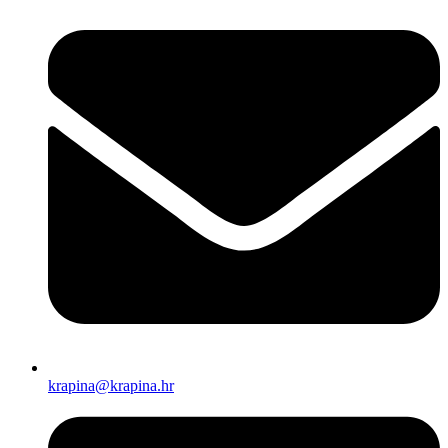
krapina@krapina.hr