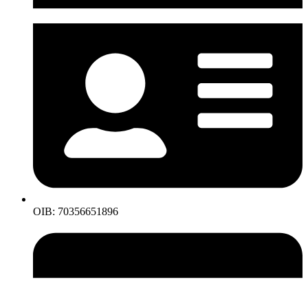
OIB: 70356651896