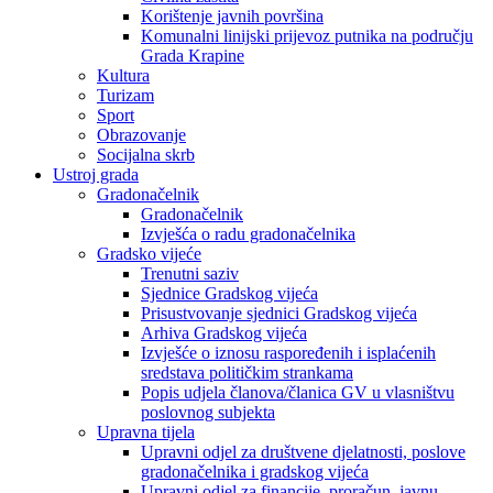
Korištenje javnih površina
Komunalni linijski prijevoz putnika na području
Grada Krapine
Kultura
Turizam
Sport
Obrazovanje
Socijalna skrb
Ustroj grada
Gradonačelnik
Gradonačelnik
Izvješća o radu gradonačelnika
Gradsko vijeće
Trenutni saziv
Sjednice Gradskog vijeća
Prisustvovanje sjednici Gradskog vijeća
Arhiva Gradskog vijeća
Izvješće o iznosu raspoređenih i isplaćenih
sredstava političkim strankama
Popis udjela članova/članica GV u vlasništvu
poslovnog subjekta
Upravna tijela
Upravni odjel za društvene djelatnosti, poslove
gradonačelnika i gradskog vijeća
Upravni odjel za financije, proračun, javnu