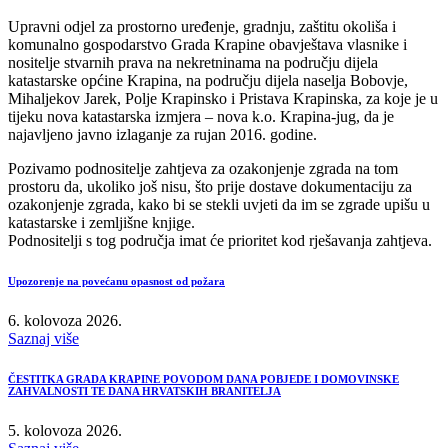
Upravni odjel za prostorno uređenje, gradnju, zaštitu okoliša i
komunalno gospodarstvo Grada Krapine obavještava vlasnike i
nositelje stvarnih prava na nekretninama na području dijela
katastarske općine Krapina, na području dijela naselja Bobovje,
Mihaljekov Jarek, Polje Krapinsko i Pristava Krapinska, za koje je u
tijeku nova katastarska izmjera – nova k.o. Krapina-jug, da je
najavljeno javno izlaganje za rujan 2016. godine.
Pozivamo podnositelje zahtjeva za ozakonjenje zgrada na tom
prostoru da, ukoliko još nisu, što prije dostave dokumentaciju za
ozakonjenje zgrada, kako bi se stekli uvjeti da im se zgrade upišu u
katastarske i zemljišne knjige.
Podnositelji s tog područja imat će prioritet kod rješavanja zahtjeva.
Upozorenje na povećanu opasnost od požara
6. kolovoza 2026.
Saznaj više
ČESTITKA GRADA KRAPINE POVODOM DANA POBJEDE I DOMOVINSKE
ZAHVALNOSTI TE DANA HRVATSKIH BRANITELJA
5. kolovoza 2026.