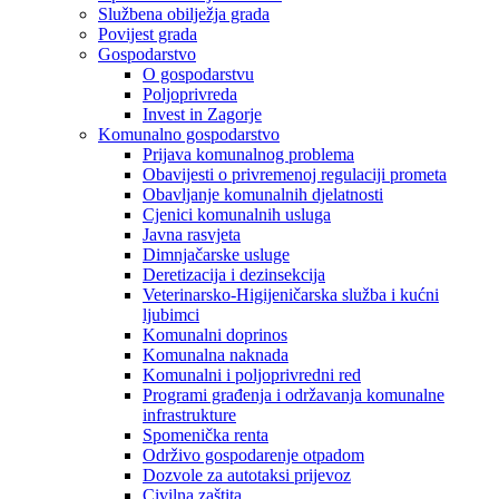
Službena obilježja grada
Povijest grada
Gospodarstvo
O gospodarstvu
Poljoprivreda
Invest in Zagorje
Komunalno gospodarstvo
Prijava komunalnog problema
Obavijesti o privremenoj regulaciji prometa
Obavljanje komunalnih djelatnosti
Cjenici komunalnih usluga
Javna rasvjeta
Dimnjačarske usluge
Deretizacija i dezinsekcija
Veterinarsko-Higijeničarska služba i kućni
ljubimci
Komunalni doprinos
Komunalna naknada
Komunalni i poljoprivredni red
Programi građenja i održavanja komunalne
infrastrukture
Spomenička renta
Održivo gospodarenje otpadom
Dozvole za autotaksi prijevoz
Civilna zaštita