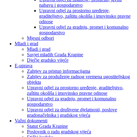
nabavu i gospodarstvo
Upravni odjel za prostorno uređenje,
graditeljstvo, zaštitu okoliša i imovinsko pravne
odnose
Upravni odjel za gradnju, promet i komunalno
gospodarstvo
Mjesni odbori
Mladi i grad
Mladi i grad
Savjet mladih Grada Krapine
Dječje gradsko vijeće
E-uprava
Zahtjev za pristup informacijama
Zahtjev za produženje radnog vremena ugostiteljskog
objekta
Upravni odjel za prostorno uređenje, graditeljstvo,
zaštitu okoliša i imovinsko pravne odnose
Upravni odjel za gradnju, promet i komunalno
gospodarstvo
Upravni odjel za društvene djelatnosti, poslove
gradonačelnika i gradskog vijeća
Važni dokumenti
Statut Grada Krapine
Poslovnik o radu gradskog vijeća