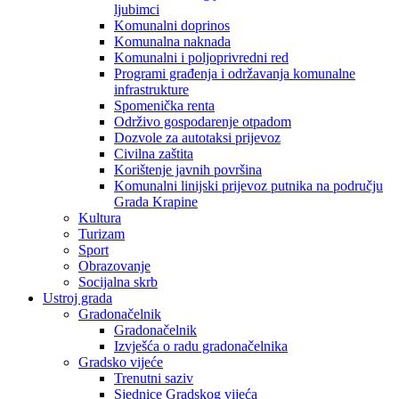
ljubimci
Komunalni doprinos
Komunalna naknada
Komunalni i poljoprivredni red
Programi građenja i održavanja komunalne
infrastrukture
Spomenička renta
Održivo gospodarenje otpadom
Dozvole za autotaksi prijevoz
Civilna zaštita
Korištenje javnih površina
Komunalni linijski prijevoz putnika na području
Grada Krapine
Kultura
Turizam
Sport
Obrazovanje
Socijalna skrb
Ustroj grada
Gradonačelnik
Gradonačelnik
Izvješća o radu gradonačelnika
Gradsko vijeće
Trenutni saziv
Sjednice Gradskog vijeća