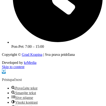
Pon-Pet: 7:00 – 15:00
Copyright ©
Grad Krapina
| Sva prava pridržana
Developed by
krMedia
Skip to content
Open toolbar
Pristupačnost
Povećajte tekst
Smanjite tekst
Sive nijanse
Visoki kontrast