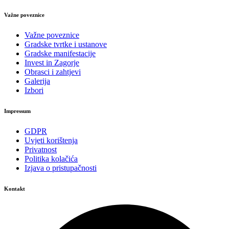
Važne poveznice
Važne poveznice
Gradske tvrtke i ustanove
Gradske manifestacije
Invest in Zagorje
Obrasci i zahtjevi
Galerija
Izbori
Impressum
GDPR
Uvjeti korištenja
Privatnost
Politika kolačića
Izjava o pristupačnosti
Kontakt