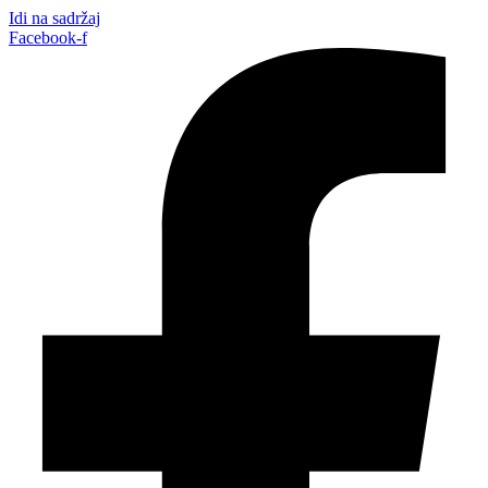
Idi na sadržaj
Facebook-f