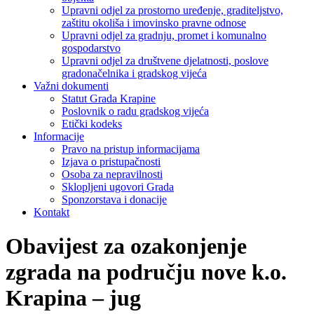
Upravni odjel za prostorno uređenje, graditeljstvo,
zaštitu okoliša i imovinsko pravne odnose
Upravni odjel za gradnju, promet i komunalno
gospodarstvo
Upravni odjel za društvene djelatnosti, poslove
gradonačelnika i gradskog vijeća
Važni dokumenti
Statut Grada Krapine
Poslovnik o radu gradskog vijeća
Etički kodeks
Informacije
Pravo na pristup informacijama
Izjava o pristupačnosti
Osoba za nepravilnosti
Sklopljeni ugovori Grada
Sponzorstava i donacije
Kontakt
Obavijest za ozakonjenje
zgrada na području nove k.o.
Krapina – jug