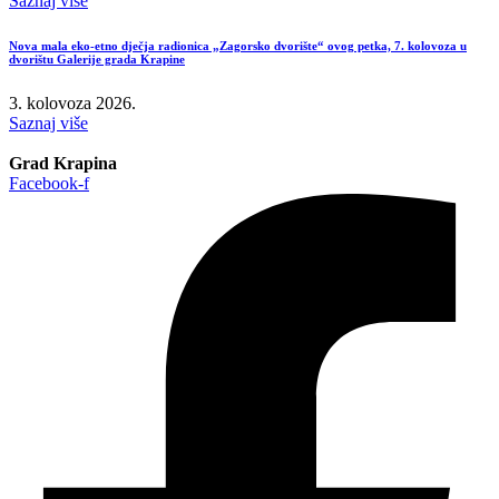
Saznaj više
Nova mala eko-etno dječja radionica „Zagorsko dvorište“ ovog petka, 7. kolovoza u
dvorištu Galerije grada Krapine
3. kolovoza 2026.
Saznaj više
Grad Krapina
Facebook-f