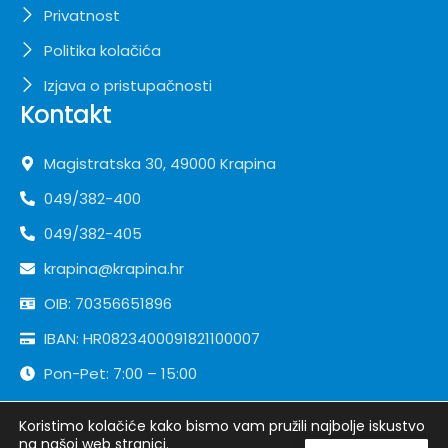
Privatnost
Politika kolačića
Izjava o pristupačnosti
Kontakt
Magistratska 30, 49000 Krapina
049/382-400
049/382-405
krapina@krapina.hr
OIB: 70356651896
IBAN: HR0823400091821100007
Pon-Pet: 7:00 – 15:00
Koristimo kolačiće kako bismo vam pružili najbolje iskustvo
Copyright ©
Grad Krapina
| Sva prava pridržana
na našoj web stranici.