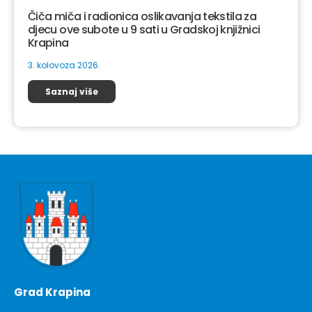
Čiča miča i radionica oslikavanja tekstila za
djecu ove subote u 9 sati u Gradskoj knjižnici
Krapina
3. kolovoza 2026.
Saznaj više
Grad Krapina