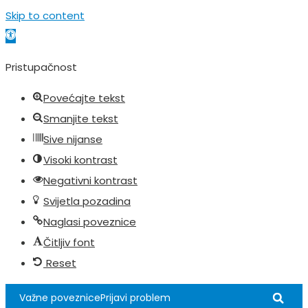
Skip to content
Open toolbar
Pristupačnost
Povećajte tekst
Smanjite tekst
Sive nijanse
Visoki kontrast
Negativni kontrast
Svijetla pozadina
Naglasi poveznice
Čitljiv font
Reset
Važne poveznice
Prijavi problem