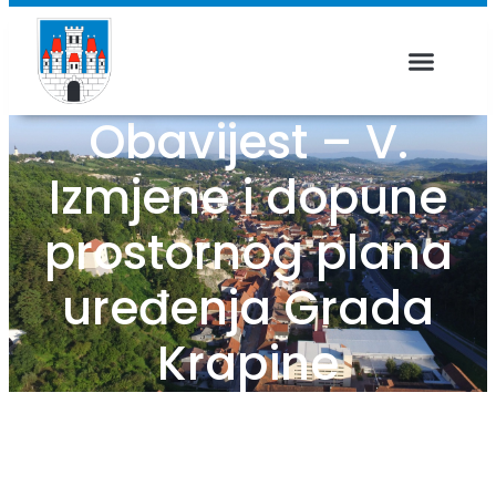
Obavijest – V.
Izmjene i dopune
prostornog plana
uređenja Grada
Krapine