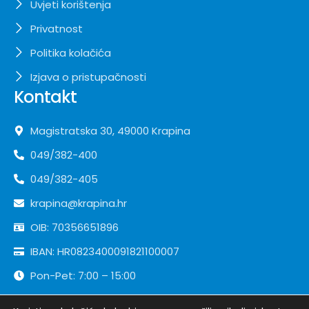
Uvjeti korištenja
Privatnost
Politika kolačića
Izjava o pristupačnosti
Kontakt
Magistratska 30, 49000 Krapina
049/382-400
049/382-405
krapina@krapina.hr
OIB: 70356651896
IBAN: HR0823400091821100007
Pon-Pet: 7:00 – 15:00