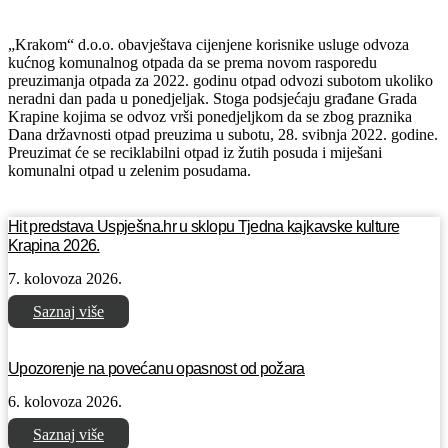
„Krakom“ d.o.o. obavještava cijenjene korisnike usluge odvoza
kućnog komunalnog otpada da se prema novom rasporedu
preuzimanja otpada za 2022. godinu otpad odvozi subotom ukoliko
neradni dan pada u ponedjeljak. Stoga podsjećaju građane Grada
Krapine kojima se odvoz vrši ponedjeljkom da se zbog praznika
Dana državnosti otpad preuzima u subotu, 28. svibnja 2022. godine.
Preuzimat će se reciklabilni otpad iz žutih posuda i miješani
komunalni otpad u zelenim posudama.
Hit predstava Uspješna.hr u sklopu Tjedna kajkavske kulture
Krapina 2026.
7. kolovoza 2026.
Saznaj više
Upozorenje na povećanu opasnost od požara
6. kolovoza 2026.
Saznaj više