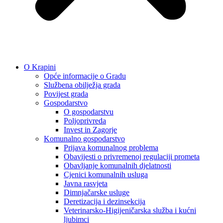
O Krapini
Opće informacije o Gradu
Službena obilježja grada
Povijest grada
Gospodarstvo
O gospodarstvu
Poljoprivreda
Invest in Zagorje
Komunalno gospodarstvo
Prijava komunalnog problema
Obavijesti o privremenoj regulaciji prometa
Obavljanje komunalnih djelatnosti
Cjenici komunalnih usluga
Javna rasvjeta
Dimnjačarske usluge
Deretizacija i dezinsekcija
Veterinarsko-Higijeničarska služba i kućni
ljubimci