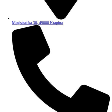
Magistratska 30, 49000 Krapina