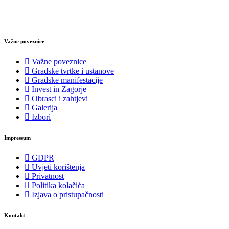
Važne poveznice
Važne poveznice
Gradske tvrtke i ustanove
Gradske manifestacije
Invest in Zagorje
Obrasci i zahtjevi
Galerija
Izbori
Impressum
GDPR
Uvjeti korištenja
Privatnost
Politika kolačića
Izjava o pristupačnosti
Kontakt