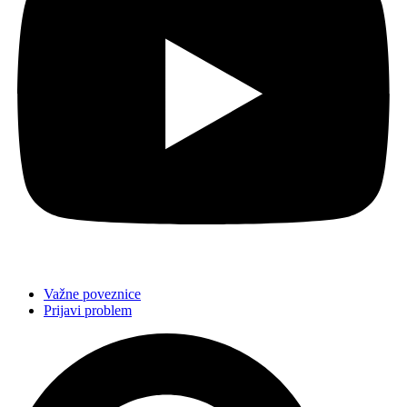
Važne poveznice
Prijavi problem