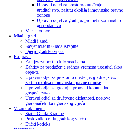
Upravni odjel za prostorno uređenje,
graditeljstvo, zaštitu okoliša i imovinsko pravne
odnose
Upravni odjel za gradnju, promet i komunalno
gospodarstvo
Mjesni odbori
Mladi i grad
Mladi i grad
Savjet mladih Grada Krapine
Dječje gradsko vijeće
E-uprava
Zahtjev za pristup informacijama
Zahtjev za produženje radnog vremena ugostiteljskog
objekta
Upravni odjel za prostorno uređenje, graditeljstvo,
zaštitu okoliša i imovinsko pravne odnose
Upravni odjel za gradnju, promet i komunalno
gospodarstvo
Upravni odjel za društvene djelatnosti, poslove
gradonačelnika i gradskog vijeća
Važni dokumenti
Statut Grada Krapine
Poslovnik o radu gradskog vijeća
Etički kodeks