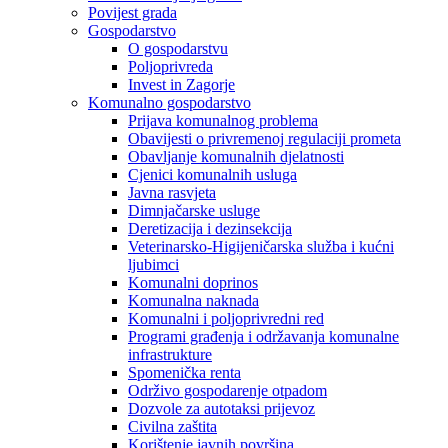
Povijest grada
Gospodarstvo
O gospodarstvu
Poljoprivreda
Invest in Zagorje
Komunalno gospodarstvo
Prijava komunalnog problema
Obavijesti o privremenoj regulaciji prometa
Obavljanje komunalnih djelatnosti
Cjenici komunalnih usluga
Javna rasvjeta
Dimnjačarske usluge
Deretizacija i dezinsekcija
Veterinarsko-Higijeničarska služba i kućni
ljubimci
Komunalni doprinos
Komunalna naknada
Komunalni i poljoprivredni red
Programi građenja i održavanja komunalne
infrastrukture
Spomenička renta
Održivo gospodarenje otpadom
Dozvole za autotaksi prijevoz
Civilna zaštita
Korištenje javnih površina