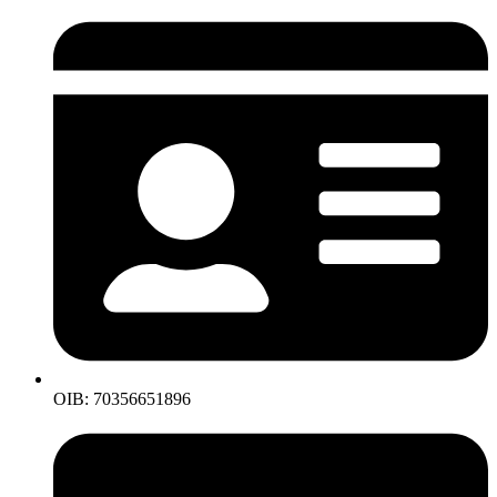
OIB: 70356651896