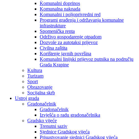
Komunalni doprinos
Komunalna naknada
Komunalni i poljoprivredni red
Programi građenja i održavanja komunalne
infrastrukture
Spomenička renta
Održivo gospodarenje otpadom
Dozvole za autotaksi prijevoz
Civilna zaštita
Korištenje javnih površina
Komunalni linijski prijevoz putnika na području
Grada Krapine
Kultura
Turizam
Sport
Obrazovanje
Socijalna skrb
Ustroj grada
Gradonačelnik
Gradonačelnik
Izvješća o radu gradonačelnika
Gradsko vijeće
Trenutni saziv
Sjednice Gradskog vijeća
Prisustvovanje sjednici Gradskog vijeća