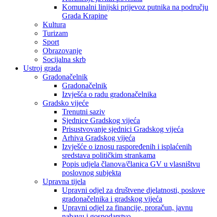
Komunalni linijski prijevoz putnika na području
Grada Krapine
Kultura
Turizam
Sport
Obrazovanje
Socijalna skrb
Ustroj grada
Gradonačelnik
Gradonačelnik
Izvješća o radu gradonačelnika
Gradsko vijeće
Trenutni saziv
Sjednice Gradskog vijeća
Prisustvovanje sjednici Gradskog vijeća
Arhiva Gradskog vijeća
Izvješće o iznosu raspoređenih i isplaćenih
sredstava političkim strankama
Popis udjela članova/članica GV u vlasništvu
poslovnog subjekta
Upravna tijela
Upravni odjel za društvene djelatnosti, poslove
gradonačelnika i gradskog vijeća
Upravni odjel za financije, proračun, javnu
nabavu i gospodarstvo