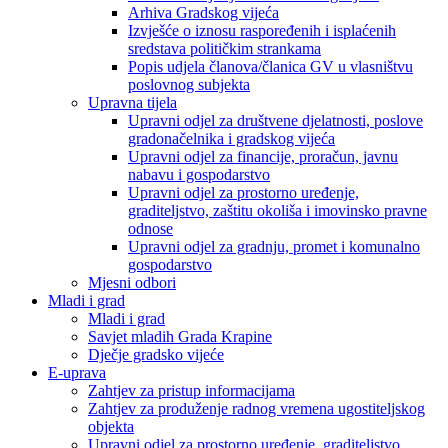
Arhiva Gradskog vijeća
Izvješće o iznosu raspoređenih i isplaćenih
sredstava političkim strankama
Popis udjela članova/članica GV u vlasništvu
poslovnog subjekta
Upravna tijela
Upravni odjel za društvene djelatnosti, poslove
gradonačelnika i gradskog vijeća
Upravni odjel za financije, proračun, javnu
nabavu i gospodarstvo
Upravni odjel za prostorno uređenje,
graditeljstvo, zaštitu okoliša i imovinsko pravne
odnose
Upravni odjel za gradnju, promet i komunalno
gospodarstvo
Mjesni odbori
Mladi i grad
Mladi i grad
Savjet mladih Grada Krapine
Dječje gradsko vijeće
E-uprava
Zahtjev za pristup informacijama
Zahtjev za produženje radnog vremena ugostiteljskog
objekta
Upravni odjel za prostorno uređenje, graditeljstvo,