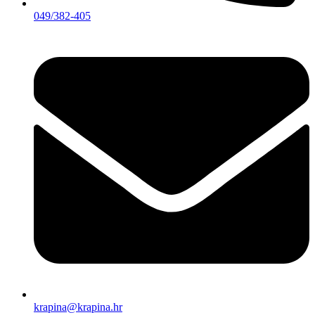
049/382-405
krapina@krapina.hr