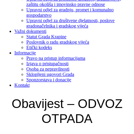
zaštitu okoliša i imovinsko pravne odnose
Upravni odjel za gradnju, promet i komunalno
gospodarstvo
Upravni odjel za društvene djelatnosti, poslove
gradonačelnika i gradskog vijeća
Važni dokumenti
Statut Grada Krapine
Poslovnik o radu gradskog vijeća
Etički kodeks
Informacije
Pravo na pristup informacijama
Izjava o pristupačnosti
Osoba za nepravilnosti
Sklopljeni ugovori Grada
Sponzorstava i donacije
Kontakt
Obavijest – ODVOZ
OTPADA