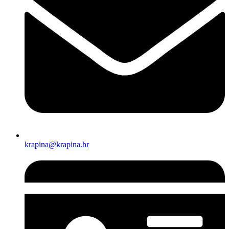
krapina@krapina.hr