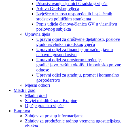
Prisustvovanje sjednici Gradskog vijeća
Arhiva Gradskog vijeća
Izvješće o iznosu raspoređenih i isplaćenih
sredstava političkim strankama
Popis udjela članova/članica GV u vlasništvu
poslovnog subjekta
Upravna tijela
Upravni odjel za društvene djelatnosti, poslove
gradonačelnika i gradskog vijeća
Upravni odjel za financije, proračun, javnu
nabavu i gospodarstvo
Upravni odjel za prostorno uređenje,
graditeljstvo, zaštitu okoliša i imovinsko pravne
odnose
Upravni odjel za gradnju, promet i komunalno
gospodarstvo
Mjesni odbori
Mladi i grad
Mladi i grad
Savjet mladih Grada Krapine
Dječje gradsko vijeće
E-uprava
Zahtjev za pristup informacijama
Zahtjev za produženje radnog vremena ugostiteljskog
objekta