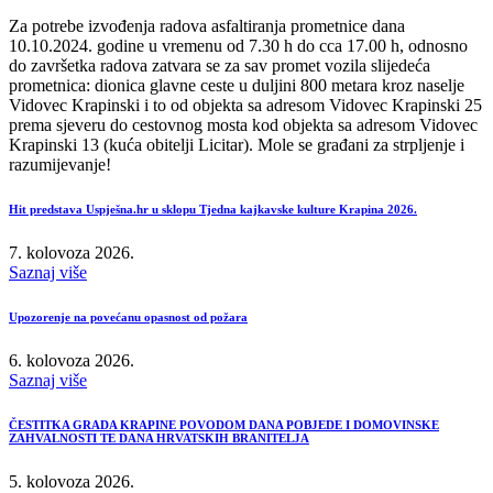
Za potrebe izvođenja radova asfaltiranja prometnice dana
10.10.2024. godine u vremenu od 7.30 h do cca 17.00 h, odnosno
do završetka radova zatvara se za sav promet vozila slijedeća
prometnica: dionica glavne ceste u duljini 800 metara kroz naselje
Vidovec Krapinski i to od objekta sa adresom Vidovec Krapinski 25
prema sjeveru do cestovnog mosta kod objekta sa adresom Vidovec
Krapinski 13 (kuća obitelji Licitar). Mole se građani za strpljenje i
razumijevanje!
Hit predstava Uspješna.hr u sklopu Tjedna kajkavske kulture Krapina 2026.
7. kolovoza 2026.
Saznaj više
Upozorenje na povećanu opasnost od požara
6. kolovoza 2026.
Saznaj više
ČESTITKA GRADA KRAPINE POVODOM DANA POBJEDE I DOMOVINSKE
ZAHVALNOSTI TE DANA HRVATSKIH BRANITELJA
5. kolovoza 2026.