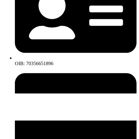
OIB: 70356651896