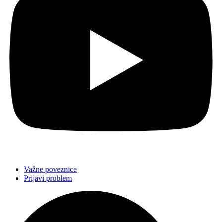
Važne poveznice
Prijavi problem