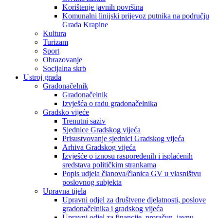
Korištenje javnih površina
Komunalni linijski prijevoz putnika na području
Grada Krapine
Kultura
Turizam
Sport
Obrazovanje
Socijalna skrb
Ustroj grada
Gradonačelnik
Gradonačelnik
Izvješća o radu gradonačelnika
Gradsko vijeće
Trenutni saziv
Sjednice Gradskog vijeća
Prisustvovanje sjednici Gradskog vijeća
Arhiva Gradskog vijeća
Izvješće o iznosu raspoređenih i isplaćenih
sredstava političkim strankama
Popis udjela članova/članica GV u vlasništvu
poslovnog subjekta
Upravna tijela
Upravni odjel za društvene djelatnosti, poslove
gradonačelnika i gradskog vijeća
Upravni odjel za financije, proračun, javnu