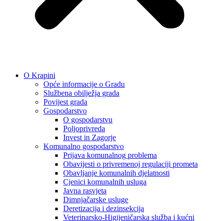
O Krapini
Opće informacije o Gradu
Službena obilježja grada
Povijest grada
Gospodarstvo
O gospodarstvu
Poljoprivreda
Invest in Zagorje
Komunalno gospodarstvo
Prijava komunalnog problema
Obavijesti o privremenoj regulaciji prometa
Obavljanje komunalnih djelatnosti
Cjenici komunalnih usluga
Javna rasvjeta
Dimnjačarske usluge
Deretizacija i dezinsekcija
Veterinarsko-Higijeničarska služba i kućni