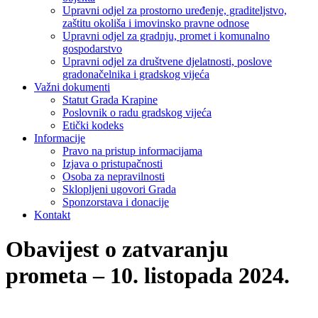
Upravni odjel za prostorno uređenje, graditeljstvo,
zaštitu okoliša i imovinsko pravne odnose
Upravni odjel za gradnju, promet i komunalno
gospodarstvo
Upravni odjel za društvene djelatnosti, poslove
gradonačelnika i gradskog vijeća
Važni dokumenti
Statut Grada Krapine
Poslovnik o radu gradskog vijeća
Etički kodeks
Informacije
Pravo na pristup informacijama
Izjava o pristupačnosti
Osoba za nepravilnosti
Sklopljeni ugovori Grada
Sponzorstava i donacije
Kontakt
Obavijest o zatvaranju
prometa – 10. listopada 2024.