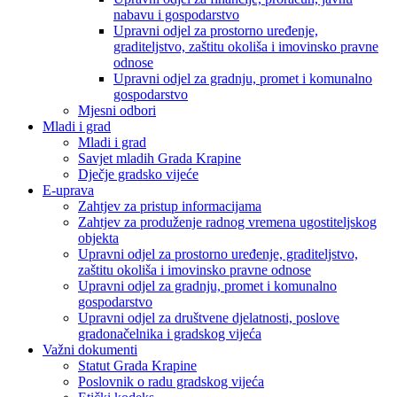
nabavu i gospodarstvo
Upravni odjel za prostorno uređenje,
graditeljstvo, zaštitu okoliša i imovinsko pravne
odnose
Upravni odjel za gradnju, promet i komunalno
gospodarstvo
Mjesni odbori
Mladi i grad
Mladi i grad
Savjet mladih Grada Krapine
Dječje gradsko vijeće
E-uprava
Zahtjev za pristup informacijama
Zahtjev za produženje radnog vremena ugostiteljskog
objekta
Upravni odjel za prostorno uređenje, graditeljstvo,
zaštitu okoliša i imovinsko pravne odnose
Upravni odjel za gradnju, promet i komunalno
gospodarstvo
Upravni odjel za društvene djelatnosti, poslove
gradonačelnika i gradskog vijeća
Važni dokumenti
Statut Grada Krapine
Poslovnik o radu gradskog vijeća