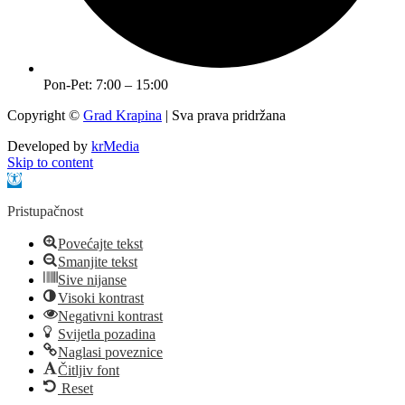
Pon-Pet: 7:00 – 15:00
Copyright ©
Grad Krapina
| Sva prava pridržana
Developed by
krMedia
Skip to content
Open toolbar
Pristupačnost
Povećajte tekst
Smanjite tekst
Sive nijanse
Visoki kontrast
Negativni kontrast
Svijetla pozadina
Naglasi poveznice
Čitljiv font
Reset