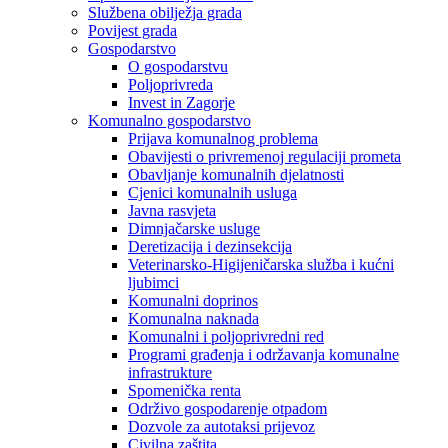
Službena obilježja grada
Povijest grada
Gospodarstvo
O gospodarstvu
Poljoprivreda
Invest in Zagorje
Komunalno gospodarstvo
Prijava komunalnog problema
Obavijesti o privremenoj regulaciji prometa
Obavljanje komunalnih djelatnosti
Cjenici komunalnih usluga
Javna rasvjeta
Dimnjačarske usluge
Deretizacija i dezinsekcija
Veterinarsko-Higijeničarska služba i kućni
ljubimci
Komunalni doprinos
Komunalna naknada
Komunalni i poljoprivredni red
Programi građenja i održavanja komunalne
infrastrukture
Spomenička renta
Održivo gospodarenje otpadom
Dozvole za autotaksi prijevoz
Civilna zaštita