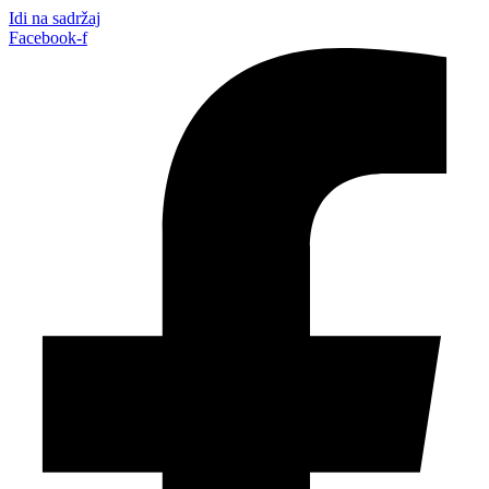
Idi na sadržaj
Facebook-f