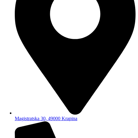
Magistratska 30, 49000 Krapina