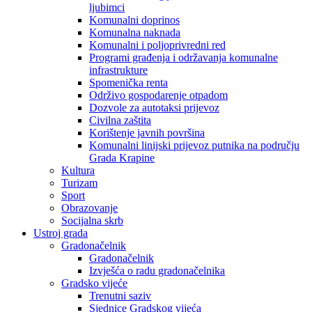
ljubimci
Komunalni doprinos
Komunalna naknada
Komunalni i poljoprivredni red
Programi građenja i održavanja komunalne
infrastrukture
Spomenička renta
Održivo gospodarenje otpadom
Dozvole za autotaksi prijevoz
Civilna zaštita
Korištenje javnih površina
Komunalni linijski prijevoz putnika na području
Grada Krapine
Kultura
Turizam
Sport
Obrazovanje
Socijalna skrb
Ustroj grada
Gradonačelnik
Gradonačelnik
Izvješća o radu gradonačelnika
Gradsko vijeće
Trenutni saziv
Sjednice Gradskog vijeća