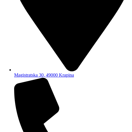
Magistratska 30, 49000 Krapina