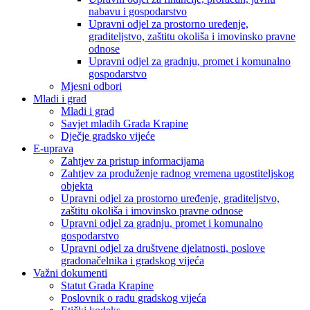
nabavu i gospodarstvo
Upravni odjel za prostorno uređenje,
graditeljstvo, zaštitu okoliša i imovinsko pravne
odnose
Upravni odjel za gradnju, promet i komunalno
gospodarstvo
Mjesni odbori
Mladi i grad
Mladi i grad
Savjet mladih Grada Krapine
Dječje gradsko vijeće
E-uprava
Zahtjev za pristup informacijama
Zahtjev za produženje radnog vremena ugostiteljskog
objekta
Upravni odjel za prostorno uređenje, graditeljstvo,
zaštitu okoliša i imovinsko pravne odnose
Upravni odjel za gradnju, promet i komunalno
gospodarstvo
Upravni odjel za društvene djelatnosti, poslove
gradonačelnika i gradskog vijeća
Važni dokumenti
Statut Grada Krapine
Poslovnik o radu gradskog vijeća