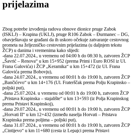
prijelazima
Zbog potrebe izvođenja radova obnove dionice pruge Zabok
(ISKLJ) – Krapina (UKLJ), pruge R106 Zabok – Đurmanec – DG,
obavještavaju se građani da ih uskoro očekuje zatvaranje cestovnog
prometa na željezničko cestovnim prijelazima (u daljnjem tekstu
ŽCP) u danima i vremenima kako slijedi:
-dana 22.07.2024., u vremenu od 04:00 h do 08:30 h, zatvoren ŽCP
„Šavrić – Renova“ u km 15+952 (prema Primi i Euro ROSI iz Ul.
Frana Galovića) i ŽCP „Keramika“ u km 15+472 (iz Ul. Frana
Galovića prema Bobovju),
-dana 24.07.2024., u vremenu od 00:01 h do 19:00 h, zatvoren ŽCP
„Bančićevo“ u km 14+176 (Ul. Fraterščak prema Polju Krapinsko –
poljski put),
-dana 25.07.2024. u vremenu od 00:01 h do 19:00 h, zatvoren ŽCP
„Pristava Krapinska – stajalište“ u km 13+593 (iz Polja Krapinskog
prema Pristavi Krapinskoj),
-dana 29.07.2024., u vremenu od 00:01 h do 19:00 h, zatvoren ŽCP
„Horvati II“ u km 12+432 (između naselja Horvati – Pristava
Krapinska prema poljima – poljski put),
-dana 31.07.2024., u vremenu od 00:01 h do 19:00 h, zatvoren ŽCP
„Cintijevo“ u km 11+680 (cesta iz Lepajci prema Pristavi