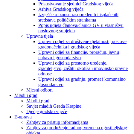
Prisustvovanje sjednici Gradskog vijeća
Arhiva Gradskog vijeća
Izvješće o iznosu raspoređenih i isplaćenih
sredstava političkim strankama
Popis udjela članova/članica GV u vlasništvu
poslovnog subjekta
Upravna tijela
Upravni odjel za društvene djelatnosti, poslove
gradonačelnika i gradskog vijeća
Upravni odjel za financije, proračun, javnu
nabavu i gospodarstvo
Upravni odjel za prostorno uređenje,
graditeljstvo, zaštitu okoliša i imovinsko pravne
odnose
Upravni odjel za gradnju, promet i komunalno
gospodarstvo
Mjesni odbori
Mladi i grad
Mladi i grad
Savjet mladih Grada Krapine
Dječje gradsko vijeće
E-uprava
Zahtjev za pristup informacijama
Zahtjev za produženje radnog vremena ugostiteljskog
objekta