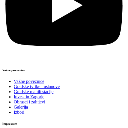
Važne poveznice
Važne poveznice
Gradske tvrtke i ustanove
Gradske manifestacije
Invest in Zagorje
Obrasci i zahtjevi
Galerija
Izbori
Impressum