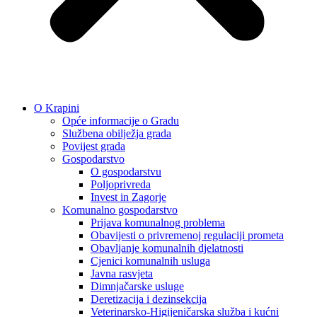
O Krapini
Opće informacije o Gradu
Službena obilježja grada
Povijest grada
Gospodarstvo
O gospodarstvu
Poljoprivreda
Invest in Zagorje
Komunalno gospodarstvo
Prijava komunalnog problema
Obavijesti o privremenoj regulaciji prometa
Obavljanje komunalnih djelatnosti
Cjenici komunalnih usluga
Javna rasvjeta
Dimnjačarske usluge
Deretizacija i dezinsekcija
Veterinarsko-Higijeničarska služba i kućni