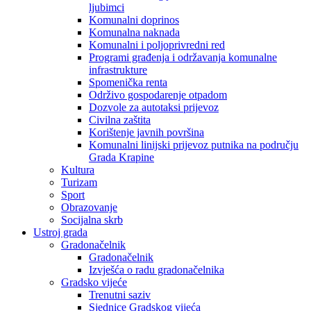
ljubimci
Komunalni doprinos
Komunalna naknada
Komunalni i poljoprivredni red
Programi građenja i održavanja komunalne
infrastrukture
Spomenička renta
Održivo gospodarenje otpadom
Dozvole za autotaksi prijevoz
Civilna zaštita
Korištenje javnih površina
Komunalni linijski prijevoz putnika na području
Grada Krapine
Kultura
Turizam
Sport
Obrazovanje
Socijalna skrb
Ustroj grada
Gradonačelnik
Gradonačelnik
Izvješća o radu gradonačelnika
Gradsko vijeće
Trenutni saziv
Sjednice Gradskog vijeća