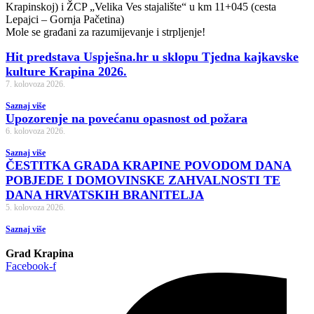
Krapinskoj) i ŽCP „Velika Ves stajalište“ u km 11+045 (cesta
Lepajci – Gornja Pačetina)
Mole se građani za razumijevanje i strpljenje!
Hit predstava Uspješna.hr u sklopu Tjedna kajkavske
kulture Krapina 2026.
7. kolovoza 2026.
Saznaj više
Upozorenje na povećanu opasnost od požara
6. kolovoza 2026.
Saznaj više
ČESTITKA GRADA KRAPINE POVODOM DANA
POBJEDE I DOMOVINSKE ZAHVALNOSTI TE
DANA HRVATSKIH BRANITELJA
5. kolovoza 2026.
Saznaj više
Grad Krapina
Facebook-f