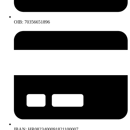
OIB: 70356651896
IBAN: HR0823400091821100007