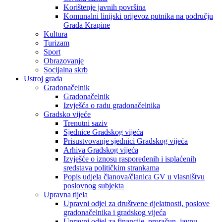
Korištenje javnih površina
Komunalni linijski prijevoz putnika na području
Grada Krapine
Kultura
Turizam
Sport
Obrazovanje
Socijalna skrb
Ustroj grada
Gradonačelnik
Gradonačelnik
Izvješća o radu gradonačelnika
Gradsko vijeće
Trenutni saziv
Sjednice Gradskog vijeća
Prisustvovanje sjednici Gradskog vijeća
Arhiva Gradskog vijeća
Izvješće o iznosu raspoređenih i isplaćenih
sredstava političkim strankama
Popis udjela članova/članica GV u vlasništvu
poslovnog subjekta
Upravna tijela
Upravni odjel za društvene djelatnosti, poslove
gradonačelnika i gradskog vijeća
Upravni odjel za financije, proračun, javnu