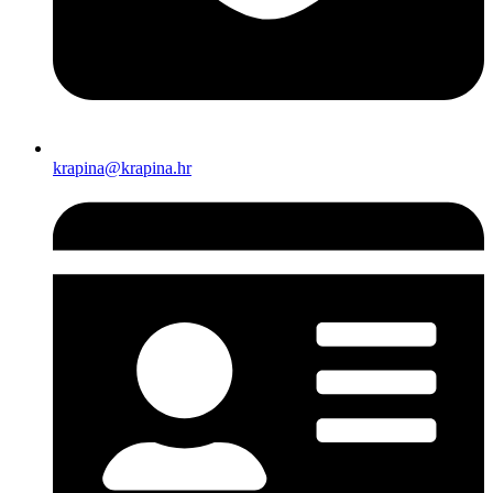
krapina@krapina.hr