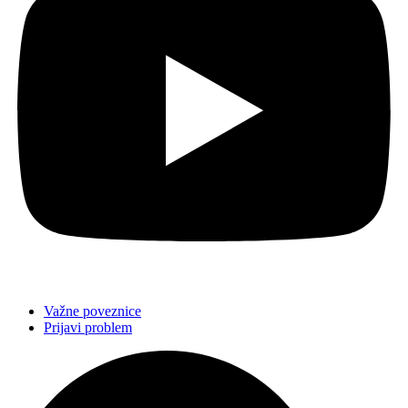
Važne poveznice
Prijavi problem