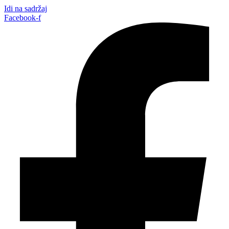
Idi na sadržaj
Facebook-f