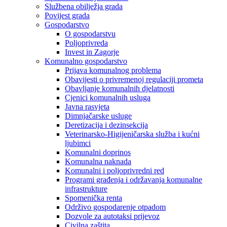
Službena obilježja grada
Povijest grada
Gospodarstvo
O gospodarstvu
Poljoprivreda
Invest in Zagorje
Komunalno gospodarstvo
Prijava komunalnog problema
Obavijesti o privremenoj regulaciji prometa
Obavljanje komunalnih djelatnosti
Cjenici komunalnih usluga
Javna rasvjeta
Dimnjačarske usluge
Deretizacija i dezinsekcija
Veterinarsko-Higijeničarska služba i kućni
ljubimci
Komunalni doprinos
Komunalna naknada
Komunalni i poljoprivredni red
Programi građenja i održavanja komunalne
infrastrukture
Spomenička renta
Održivo gospodarenje otpadom
Dozvole za autotaksi prijevoz
Civilna zaštita