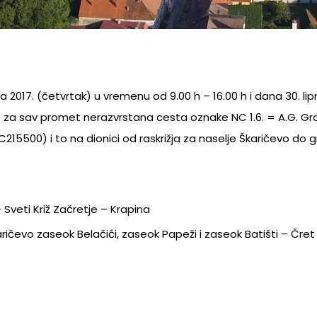
a 2017. (četvrtak) u vremenu od 9.00 h – 16.00 h i dana 30. lipn
e za sav promet nerazvrstana cesta oznake NC 1.6. = A.G. G
C215500) i to na dionici od raskrižja za naselje Škaričevo do 
– Sveti Križ Začretje – Krapina
aričevo zaseok Belačići, zaseok Papeži i zaseok Batišti – Čret