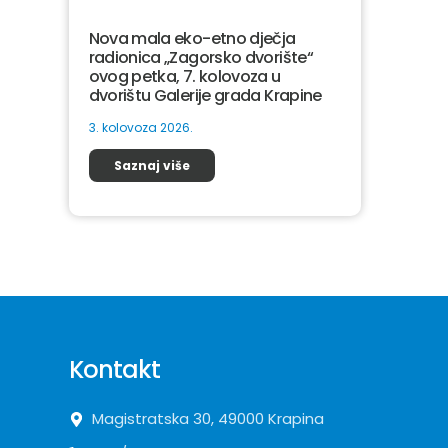
Nova mala eko-etno dječja
radionica „Zagorsko dvorište“
ovog petka, 7. kolovoza u
dvorištu Galerije grada Krapine
3. kolovoza 2026.
Saznaj više
Kontakt
Magistratska 30, 49000 Krapina