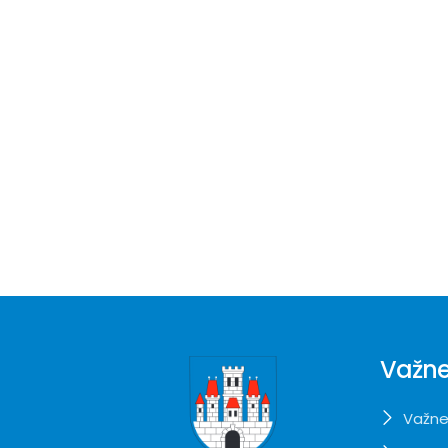
Važne
Važne