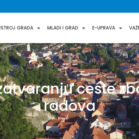
USTROJ GRADA
MLADI I GRAD
E-UPRAVA
VAŽ
zatvaranju ceste z
radova