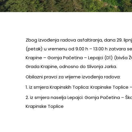
Zbog izvođenja radova asfaltiranja, dana 29. lipnj
(petak) u vremenu od 9.00 h – 13.00 h zatvara s
Krapine – Gornja Pačetina – Lepajci (D1) (bivša Ž
Grada Krapine, odnosno do Slivonja Jarka.
Obilazni pravci za vrijeme izvođenja radova:
1. iz smjera Krapinskih Toplica: Krapinske Toplice 
2. iz smjera naselja Lepajci: Gornja Pačetina – Šk
Krapinske Toplice