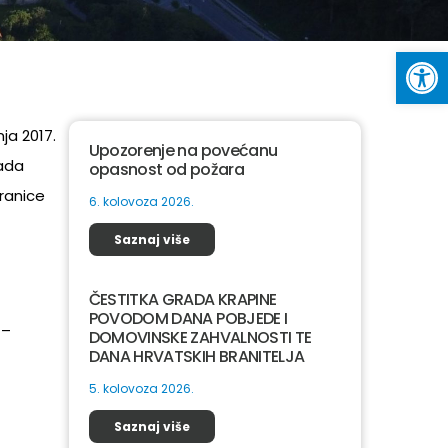
Op
ja 2017.
Upozorenje na povećanu
rada
opasnost od požara
granice
6. kolovoza 2026.
Saznaj više
ČESTITKA GRADA KRAPINE
POVODOM DANA POBJEDE I
 –
DOMOVINSKE ZAHVALNOSTI TE
DANA HRVATSKIH BRANITELJA
5. kolovoza 2026.
Saznaj više