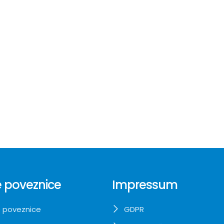
 poveznice
Impressum
 poveznice
GDPR