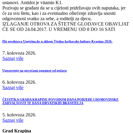
ustanovi. Antidot je vitamin K1.
Pozivaju se građani da se u cijelosti pridržavaju ovih naputaka, jer
će za svu štetu, kao i za eventualno oštećenje zdravlja snositi
odgovornost svatko za sebe, a roditelji za djecu.
IZLAGANJE OTROVA ZA ŠTETNE GLODAVCE OBAVLJAT
ĆE SE OD 24.04.2017. U VREMENU OD 8 DO 16 SATI
Hit predstava Uspješna.hr u sklopu Tjedna kajkavske kulture Krapina 2026.
7. kolovoza 2026.
Saznaj više
Upozorenje na povećanu opasnost od požara
6. kolovoza 2026.
Saznaj više
ČESTITKA GRADA KRAPINE POVODOM DANA POBJEDE I DOMOVINSKE
ZAHVALNOSTI TE DANA HRVATSKIH BRANITELJA
5. kolovoza 2026.
Saznaj više
Grad Krapina