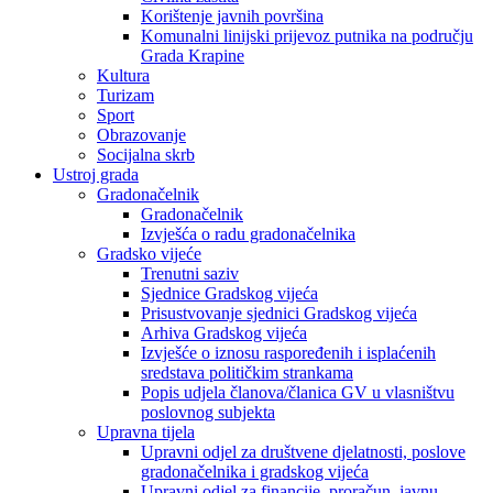
Korištenje javnih površina
Komunalni linijski prijevoz putnika na području
Grada Krapine
Kultura
Turizam
Sport
Obrazovanje
Socijalna skrb
Ustroj grada
Gradonačelnik
Gradonačelnik
Izvješća o radu gradonačelnika
Gradsko vijeće
Trenutni saziv
Sjednice Gradskog vijeća
Prisustvovanje sjednici Gradskog vijeća
Arhiva Gradskog vijeća
Izvješće o iznosu raspoređenih i isplaćenih
sredstava političkim strankama
Popis udjela članova/članica GV u vlasništvu
poslovnog subjekta
Upravna tijela
Upravni odjel za društvene djelatnosti, poslove
gradonačelnika i gradskog vijeća
Upravni odjel za financije, proračun, javnu