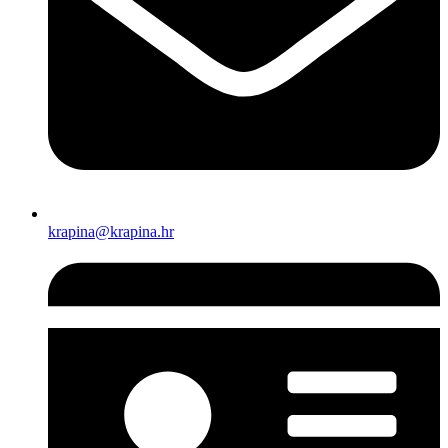
krapina@krapina.hr