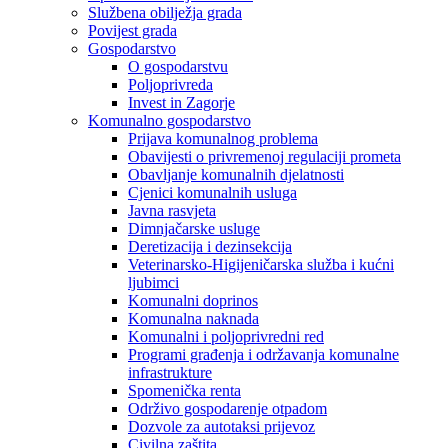
Službena obilježja grada
Povijest grada
Gospodarstvo
O gospodarstvu
Poljoprivreda
Invest in Zagorje
Komunalno gospodarstvo
Prijava komunalnog problema
Obavijesti o privremenoj regulaciji prometa
Obavljanje komunalnih djelatnosti
Cjenici komunalnih usluga
Javna rasvjeta
Dimnjačarske usluge
Deretizacija i dezinsekcija
Veterinarsko-Higijeničarska služba i kućni
ljubimci
Komunalni doprinos
Komunalna naknada
Komunalni i poljoprivredni red
Programi građenja i održavanja komunalne
infrastrukture
Spomenička renta
Održivo gospodarenje otpadom
Dozvole za autotaksi prijevoz
Civilna zaštita