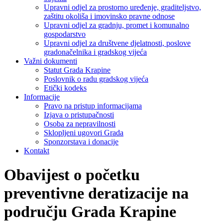
Upravni odjel za prostorno uređenje, graditeljstvo,
zaštitu okoliša i imovinsko pravne odnose
Upravni odjel za gradnju, promet i komunalno
gospodarstvo
Upravni odjel za društvene djelatnosti, poslove
gradonačelnika i gradskog vijeća
Važni dokumenti
Statut Grada Krapine
Poslovnik o radu gradskog vijeća
Etički kodeks
Informacije
Pravo na pristup informacijama
Izjava o pristupačnosti
Osoba za nepravilnosti
Sklopljeni ugovori Grada
Sponzorstava i donacije
Kontakt
Obavijest o početku
preventivne deratizacije na
području Grada Krapine