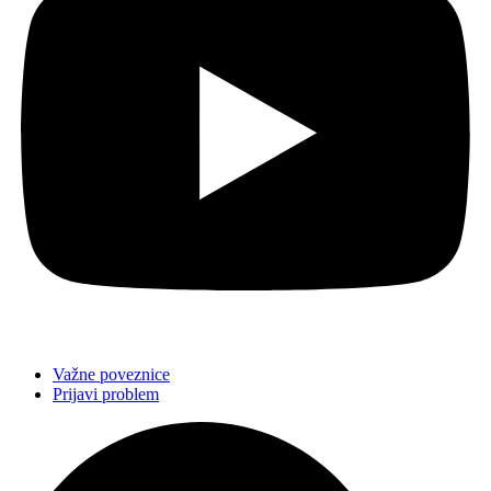
Važne poveznice
Prijavi problem