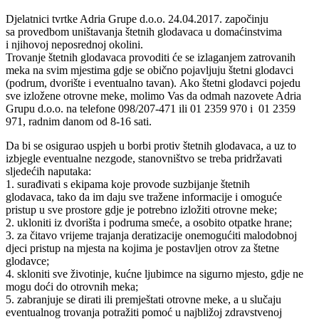
Djelatnici tvrtke Adria Grupe d.o.o. 24.04.2017. započinju
sa provedbom uništavanja štetnih glodavaca u domaćinstvima
i njihovoj neposrednoj okolini.
Trovanje štetnih glodavaca provoditi će se izlaganjem zatrovanih
meka na svim mjestima gdje se obično pojavljuju štetni glodavci
(podrum, dvorište i eventualno tavan). Ako štetni glodavci pojedu
sve izložene otrovne meke, molimo Vas da odmah nazovete Adria
Grupu d.o.o. na telefone 098/207-471 ili 01 2359 970 i 01 2359
971, radnim danom od 8-16 sati.
Da bi se osigurao uspjeh u borbi protiv štetnih glodavaca, a uz to
izbjegle eventualne nezgode, stanovništvo se treba pridržavati
sljedećih naputaka:
1. surađivati s ekipama koje provode suzbijanje štetnih
glodavaca, tako da im daju sve tražene informacije i omoguće
pristup u sve prostore gdje je potrebno izložiti otrovne meke;
2. ukloniti iz dvorišta i podruma smeće, a osobito otpatke hrane;
3. za čitavo vrijeme trajanja deratizacije onemogućiti malodobnoj
djeci pristup na mjesta na kojima je postavljen otrov za štetne
glodavce;
4. skloniti sve životinje, kućne ljubimce na sigurno mjesto, gdje ne
mogu doći do otrovnih meka;
5. zabranjuje se dirati ili premještati otrovne meke, a u slučaju
eventualnog trovanja potražiti pomoć u najbližoj zdravstvenoj