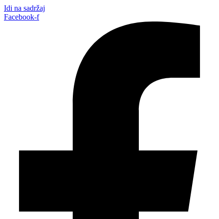
Idi na sadržaj
Facebook-f