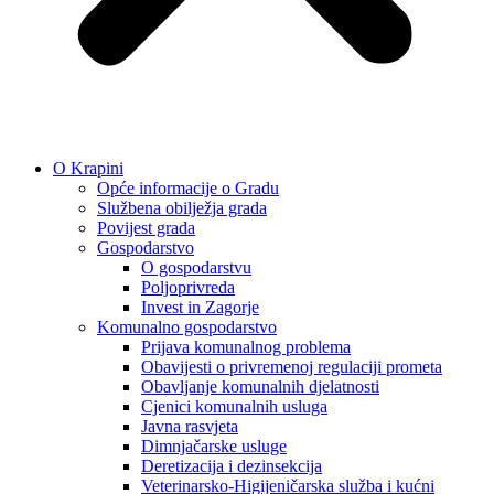
O Krapini
Opće informacije o Gradu
Službena obilježja grada
Povijest grada
Gospodarstvo
O gospodarstvu
Poljoprivreda
Invest in Zagorje
Komunalno gospodarstvo
Prijava komunalnog problema
Obavijesti o privremenoj regulaciji prometa
Obavljanje komunalnih djelatnosti
Cjenici komunalnih usluga
Javna rasvjeta
Dimnjačarske usluge
Deretizacija i dezinsekcija
Veterinarsko-Higijeničarska služba i kućni