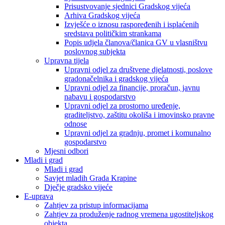
Prisustvovanje sjednici Gradskog vijeća
Arhiva Gradskog vijeća
Izvješće o iznosu raspoređenih i isplaćenih
sredstava političkim strankama
Popis udjela članova/članica GV u vlasništvu
poslovnog subjekta
Upravna tijela
Upravni odjel za društvene djelatnosti, poslove
gradonačelnika i gradskog vijeća
Upravni odjel za financije, proračun, javnu
nabavu i gospodarstvo
Upravni odjel za prostorno uređenje,
graditeljstvo, zaštitu okoliša i imovinsko pravne
odnose
Upravni odjel za gradnju, promet i komunalno
gospodarstvo
Mjesni odbori
Mladi i grad
Mladi i grad
Savjet mladih Grada Krapine
Dječje gradsko vijeće
E-uprava
Zahtjev za pristup informacijama
Zahtjev za produženje radnog vremena ugostiteljskog
objekta