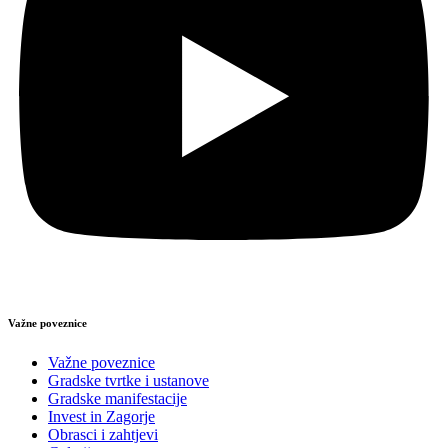
Važne poveznice
Važne poveznice
Gradske tvrtke i ustanove
Gradske manifestacije
Invest in Zagorje
Obrasci i zahtjevi