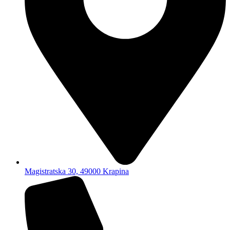
Magistratska 30, 49000 Krapina