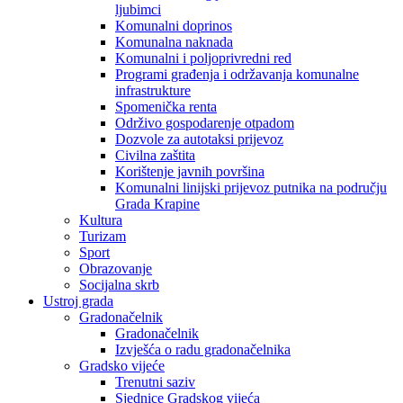
ljubimci
Komunalni doprinos
Komunalna naknada
Komunalni i poljoprivredni red
Programi građenja i održavanja komunalne
infrastrukture
Spomenička renta
Održivo gospodarenje otpadom
Dozvole za autotaksi prijevoz
Civilna zaštita
Korištenje javnih površina
Komunalni linijski prijevoz putnika na području
Grada Krapine
Kultura
Turizam
Sport
Obrazovanje
Socijalna skrb
Ustroj grada
Gradonačelnik
Gradonačelnik
Izvješća o radu gradonačelnika
Gradsko vijeće
Trenutni saziv
Sjednice Gradskog vijeća