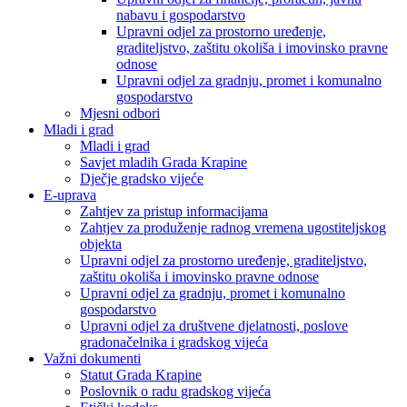
nabavu i gospodarstvo
Upravni odjel za prostorno uređenje,
graditeljstvo, zaštitu okoliša i imovinsko pravne
odnose
Upravni odjel za gradnju, promet i komunalno
gospodarstvo
Mjesni odbori
Mladi i grad
Mladi i grad
Savjet mladih Grada Krapine
Dječje gradsko vijeće
E-uprava
Zahtjev za pristup informacijama
Zahtjev za produženje radnog vremena ugostiteljskog
objekta
Upravni odjel za prostorno uređenje, graditeljstvo,
zaštitu okoliša i imovinsko pravne odnose
Upravni odjel za gradnju, promet i komunalno
gospodarstvo
Upravni odjel za društvene djelatnosti, poslove
gradonačelnika i gradskog vijeća
Važni dokumenti
Statut Grada Krapine
Poslovnik o radu gradskog vijeća