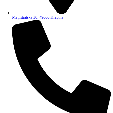
Magistratska 30, 49000 Krapina