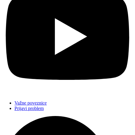
Važne poveznice
Prijavi problem