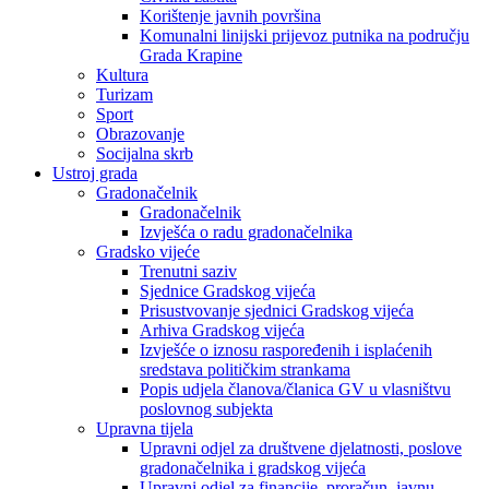
Korištenje javnih površina
Komunalni linijski prijevoz putnika na području
Grada Krapine
Kultura
Turizam
Sport
Obrazovanje
Socijalna skrb
Ustroj grada
Gradonačelnik
Gradonačelnik
Izvješća o radu gradonačelnika
Gradsko vijeće
Trenutni saziv
Sjednice Gradskog vijeća
Prisustvovanje sjednici Gradskog vijeća
Arhiva Gradskog vijeća
Izvješće o iznosu raspoređenih i isplaćenih
sredstava političkim strankama
Popis udjela članova/članica GV u vlasništvu
poslovnog subjekta
Upravna tijela
Upravni odjel za društvene djelatnosti, poslove
gradonačelnika i gradskog vijeća
Upravni odjel za financije, proračun, javnu