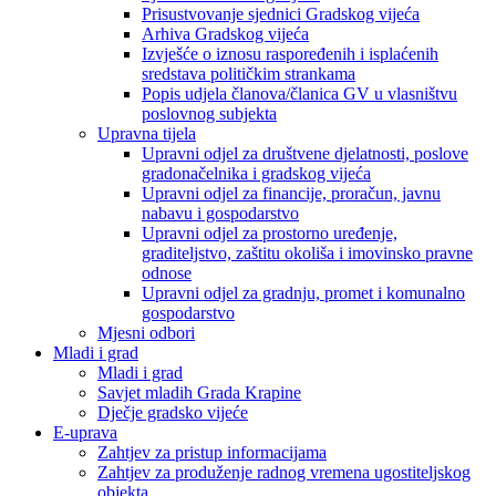
Prisustvovanje sjednici Gradskog vijeća
Arhiva Gradskog vijeća
Izvješće o iznosu raspoređenih i isplaćenih
sredstava političkim strankama
Popis udjela članova/članica GV u vlasništvu
poslovnog subjekta
Upravna tijela
Upravni odjel za društvene djelatnosti, poslove
gradonačelnika i gradskog vijeća
Upravni odjel za financije, proračun, javnu
nabavu i gospodarstvo
Upravni odjel za prostorno uređenje,
graditeljstvo, zaštitu okoliša i imovinsko pravne
odnose
Upravni odjel za gradnju, promet i komunalno
gospodarstvo
Mjesni odbori
Mladi i grad
Mladi i grad
Savjet mladih Grada Krapine
Dječje gradsko vijeće
E-uprava
Zahtjev za pristup informacijama
Zahtjev za produženje radnog vremena ugostiteljskog
objekta