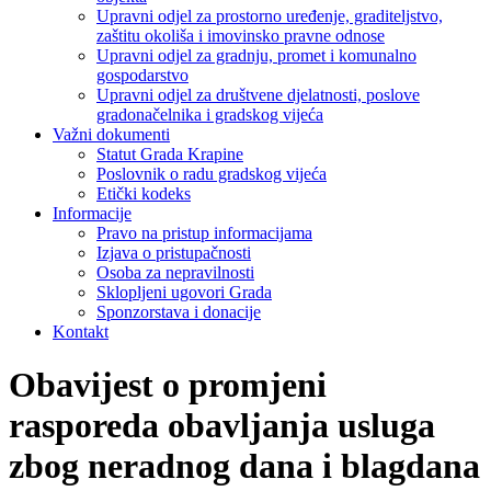
Upravni odjel za prostorno uređenje, graditeljstvo,
zaštitu okoliša i imovinsko pravne odnose
Upravni odjel za gradnju, promet i komunalno
gospodarstvo
Upravni odjel za društvene djelatnosti, poslove
gradonačelnika i gradskog vijeća
Važni dokumenti
Statut Grada Krapine
Poslovnik o radu gradskog vijeća
Etički kodeks
Informacije
Pravo na pristup informacijama
Izjava o pristupačnosti
Osoba za nepravilnosti
Sklopljeni ugovori Grada
Sponzorstava i donacije
Kontakt
Obavijest o promjeni
rasporeda obavljanja usluga
zbog neradnog dana i blagdana