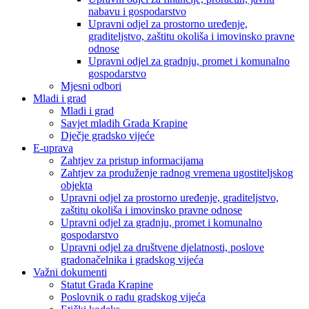
nabavu i gospodarstvo
Upravni odjel za prostorno uređenje,
graditeljstvo, zaštitu okoliša i imovinsko pravne
odnose
Upravni odjel za gradnju, promet i komunalno
gospodarstvo
Mjesni odbori
Mladi i grad
Mladi i grad
Savjet mladih Grada Krapine
Dječje gradsko vijeće
E-uprava
Zahtjev za pristup informacijama
Zahtjev za produženje radnog vremena ugostiteljskog
objekta
Upravni odjel za prostorno uređenje, graditeljstvo,
zaštitu okoliša i imovinsko pravne odnose
Upravni odjel za gradnju, promet i komunalno
gospodarstvo
Upravni odjel za društvene djelatnosti, poslove
gradonačelnika i gradskog vijeća
Važni dokumenti
Statut Grada Krapine
Poslovnik o radu gradskog vijeća