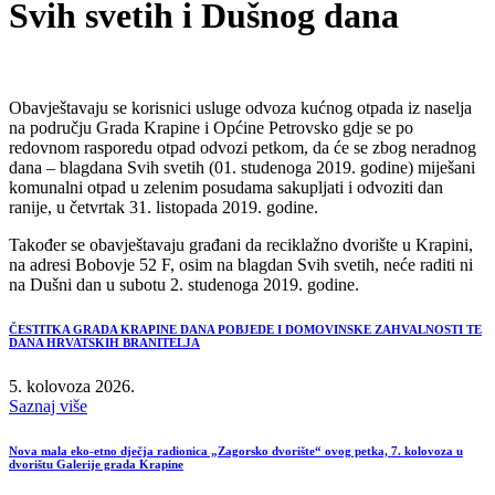
Svih svetih i Dušnog dana
Obavještavaju se korisnici usluge odvoza kućnog otpada iz naselja
na području Grada Krapine i Općine Petrovsko gdje se po
redovnom rasporedu otpad odvozi petkom, da će se zbog neradnog
dana – blagdana Svih svetih (01. studenoga 2019. godine) miješani
komunalni otpad u zelenim posudama sakupljati i odvoziti dan
ranije, u četvrtak 31. listopada 2019. godine.
Također se obavještavaju građani da reciklažno dvorište u Krapini,
na adresi Bobovje 52 F, osim na blagdan Svih svetih, neće raditi ni
na Dušni dan u subotu 2. studenoga 2019. godine.
ČESTITKA GRADA KRAPINE DANA POBJEDE I DOMOVINSKE ZAHVALNOSTI TE
DANA HRVATSKIH BRANITELJA
5. kolovoza 2026.
Saznaj više
Nova mala eko-etno dječja radionica „Zagorsko dvorište“ ovog petka, 7. kolovoza u
dvorištu Galerije grada Krapine