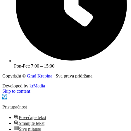
Pon-Pet: 7:00 – 15:00
Copyright ©
Grad Krapina
| Sva prava pridržana
Developed by
krMedia
Skip to content
Open toolbar
Pristupačnost
Povećajte tekst
Smanjite tekst
Sive nijanse