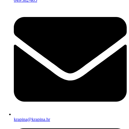
049/382-405
krapina@krapina.hr