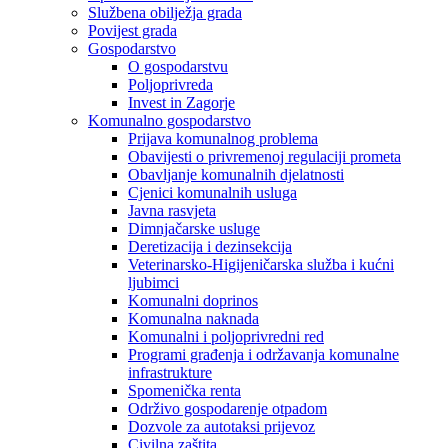
Službena obilježja grada
Povijest grada
Gospodarstvo
O gospodarstvu
Poljoprivreda
Invest in Zagorje
Komunalno gospodarstvo
Prijava komunalnog problema
Obavijesti o privremenoj regulaciji prometa
Obavljanje komunalnih djelatnosti
Cjenici komunalnih usluga
Javna rasvjeta
Dimnjačarske usluge
Deretizacija i dezinsekcija
Veterinarsko-Higijeničarska služba i kućni
ljubimci
Komunalni doprinos
Komunalna naknada
Komunalni i poljoprivredni red
Programi građenja i održavanja komunalne
infrastrukture
Spomenička renta
Održivo gospodarenje otpadom
Dozvole za autotaksi prijevoz
Civilna zaštita