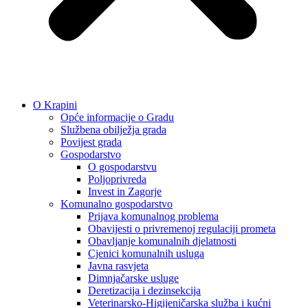
O Krapini
Opće informacije o Gradu
Službena obilježja grada
Povijest grada
Gospodarstvo
O gospodarstvu
Poljoprivreda
Invest in Zagorje
Komunalno gospodarstvo
Prijava komunalnog problema
Obavijesti o privremenoj regulaciji prometa
Obavljanje komunalnih djelatnosti
Cjenici komunalnih usluga
Javna rasvjeta
Dimnjačarske usluge
Deretizacija i dezinsekcija
Veterinarsko-Higijeničarska služba i kućni