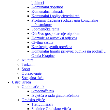
ljubimci
Komunalni doprinos
Komunalna naknada
Komunalni i poljoprivredni red
Programi građenja i održavanja komunalne
infrastrukture
Spomenička renta
Održivo gospodarenje otpadom
Dozvole za autotaksi prijevoz
Civilna zaštita
Korištenje javnih površina
Komunalni linijski prijevoz putnika na području
Grada Krapine
Kultura
Turizam
Sport
Obrazovanje
Socijalna skrb
Ustroj grada
Gradonačelnik
Gradonačelnik
Izvješća o radu gradonačelnika
Gradsko vijeće
Trenutni saziv
Sjednice Gradskog vijeća