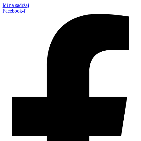
Idi na sadržaj
Facebook-f