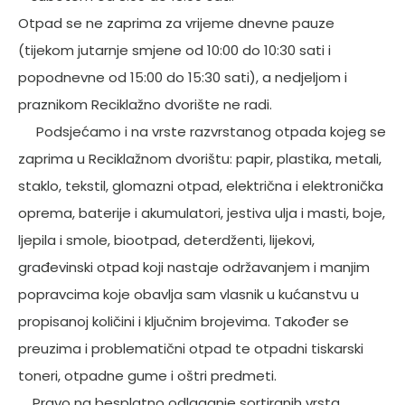
Otpad se ne zaprima za vrijeme dnevne pauze
(tijekom jutarnje smjene od 10:00 do 10:30 sati i
popodnevne od 15:00 do 15:30 sati), a nedjeljom i
praznikom Reciklažno dvorište ne radi.
Podsjećamo i na vrste razvrstanog otpada kojeg se
zaprima u Reciklažnom dvorištu: papir, plastika, metali,
staklo, tekstil, glomazni otpad, električna i elektronička
oprema, baterije i akumulatori, jestiva ulja i masti, boje,
ljepila i smole, biootpad, deterdženti, lijekovi,
građevinski otpad koji nastaje održavanjem i manjim
popravcima koje obavlja sam vlasnik u kućanstvu u
propisanoj količini i ključnim brojevima. Također se
preuzima i problematični otpad te otpadni tiskarski
toneri, otpadne gume i oštri predmeti.
Pravo na besplatno odlaganje sortiranih vrsta