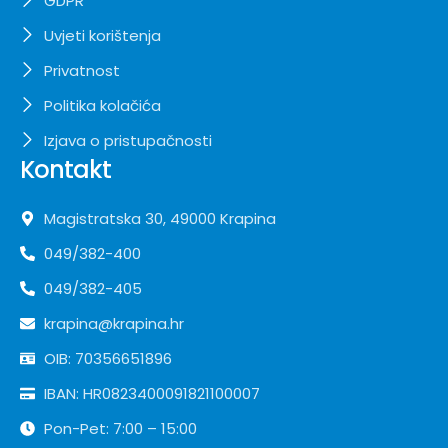
GDPR
Uvjeti korištenja
Privatnost
Politika kolačića
Izjava o pristupačnosti
Kontakt
Magistratska 30, 49000 Krapina
049/382-400
049/382-405
krapina@krapina.hr
OIB: 70356651896
IBAN: HR0823400091821100007
Pon-Pet: 7:00 – 15:00