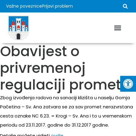
Važne poveznice
Prijavi problem
USTROJ GRADA
MLADI I GRAD
VAŽNI DOKUMEN
Obavijest o
privremenoj
Op
regulaciji prometa
Zbog izvođenja radova na sanaciji klizišta u naselju Gornja
Pačetina – Sv. Ana zatvara se za sav promet nerazvrstana
cesta oznake NC 6.23. = Krogi – Sv. Ana i to u vremenskom
periodu od 23.11.2017. godine do 31.12.2017 godine.
Detalje možete vidjeti
ovdje.