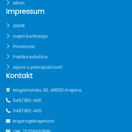
Izbori
Impressum
GDPR
Uvjeti korištenja
Privatnost
Politika kolačića
Izjava o pristupačnosti
Kontakt
Magistratska 30, 49000 Krapina
049/382-400
049/382-405
krapina@krapina.hr
OIB: 70356651896