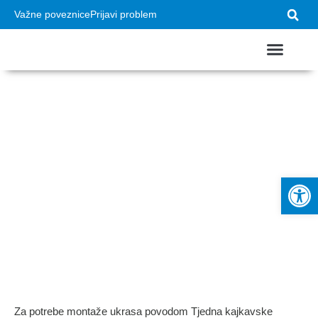
Važne poveznice
Prijavi problem
USTROJ GRADA
VAŽNI DOKUMEN
Obavijest o
povremenom
Op
zatvaranju prometa
Za potrebe montaže ukrasa povodom Tjedna kajkavske