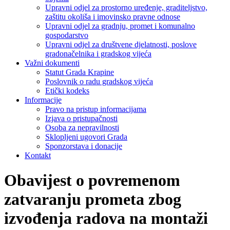
Upravni odjel za prostorno uređenje, graditeljstvo,
zaštitu okoliša i imovinsko pravne odnose
Upravni odjel za gradnju, promet i komunalno
gospodarstvo
Upravni odjel za društvene djelatnosti, poslove
gradonačelnika i gradskog vijeća
Važni dokumenti
Statut Grada Krapine
Poslovnik o radu gradskog vijeća
Etički kodeks
Informacije
Pravo na pristup informacijama
Izjava o pristupačnosti
Osoba za nepravilnosti
Sklopljeni ugovori Grada
Sponzorstava i donacije
Kontakt
Obavijest o povremenom
zatvaranju prometa zbog
izvođenja radova na montaži