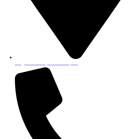
Magistratska 30, 49000 Krapina