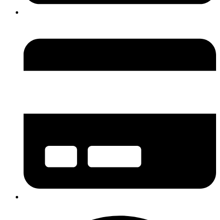
OIB: 70356651896
IBAN: HR0823400091821100007