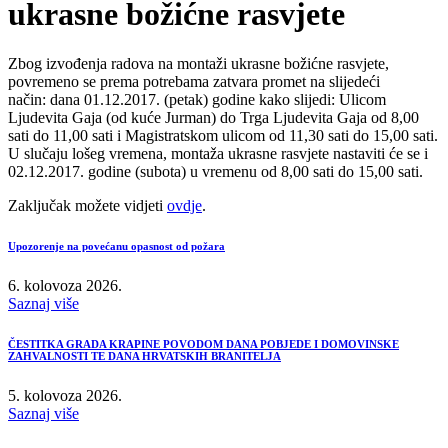
ukrasne božićne rasvjete
Zbog izvođenja radova na montaži ukrasne božićne rasvjete,
povremeno se prema potrebama zatvara promet na slijedeći
način: dana 01.12.2017. (petak) godine kako slijedi: Ulicom
Ljudevita Gaja (od kuće Jurman) do Trga Ljudevita Gaja od 8,00
sati do 11,00 sati i Magistratskom ulicom od 11,30 sati do 15,00 sati.
U slučaju lošeg vremena, montaža ukrasne rasvjete nastaviti će se i
02.12.2017. godine (subota) u vremenu od 8,00 sati do 15,00 sati.
Zaključak možete vidjeti
ovdje
.
Upozorenje na povećanu opasnost od požara
6. kolovoza 2026.
Saznaj više
ČESTITKA GRADA KRAPINE POVODOM DANA POBJEDE I DOMOVINSKE
ZAHVALNOSTI TE DANA HRVATSKIH BRANITELJA
5. kolovoza 2026.
Saznaj više