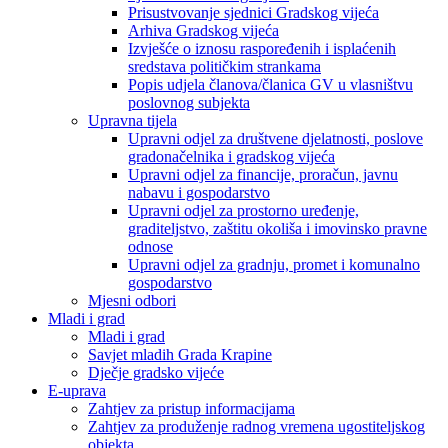
Prisustvovanje sjednici Gradskog vijeća
Arhiva Gradskog vijeća
Izvješće o iznosu raspoređenih i isplaćenih
sredstava političkim strankama
Popis udjela članova/članica GV u vlasništvu
poslovnog subjekta
Upravna tijela
Upravni odjel za društvene djelatnosti, poslove
gradonačelnika i gradskog vijeća
Upravni odjel za financije, proračun, javnu
nabavu i gospodarstvo
Upravni odjel za prostorno uređenje,
graditeljstvo, zaštitu okoliša i imovinsko pravne
odnose
Upravni odjel za gradnju, promet i komunalno
gospodarstvo
Mjesni odbori
Mladi i grad
Mladi i grad
Savjet mladih Grada Krapine
Dječje gradsko vijeće
E-uprava
Zahtjev za pristup informacijama
Zahtjev za produženje radnog vremena ugostiteljskog
objekta