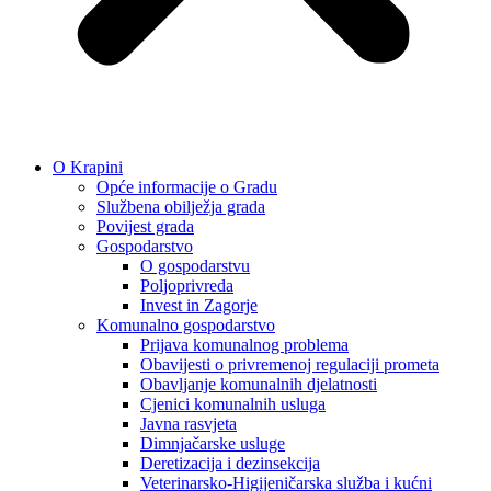
O Krapini
Opće informacije o Gradu
Službena obilježja grada
Povijest grada
Gospodarstvo
O gospodarstvu
Poljoprivreda
Invest in Zagorje
Komunalno gospodarstvo
Prijava komunalnog problema
Obavijesti o privremenoj regulaciji prometa
Obavljanje komunalnih djelatnosti
Cjenici komunalnih usluga
Javna rasvjeta
Dimnjačarske usluge
Deretizacija i dezinsekcija
Veterinarsko-Higijeničarska služba i kućni