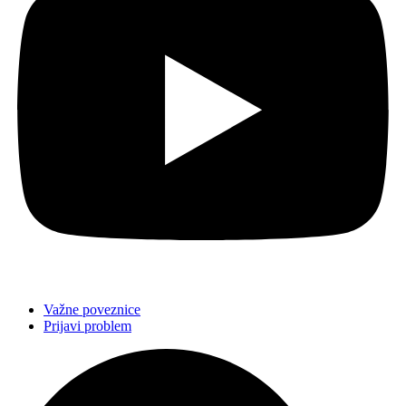
Važne poveznice
Prijavi problem