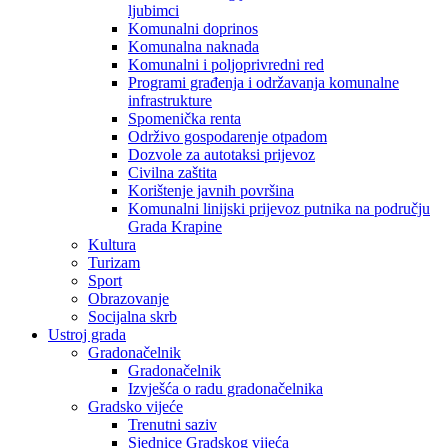
ljubimci
Komunalni doprinos
Komunalna naknada
Komunalni i poljoprivredni red
Programi građenja i održavanja komunalne
infrastrukture
Spomenička renta
Održivo gospodarenje otpadom
Dozvole za autotaksi prijevoz
Civilna zaštita
Korištenje javnih površina
Komunalni linijski prijevoz putnika na području
Grada Krapine
Kultura
Turizam
Sport
Obrazovanje
Socijalna skrb
Ustroj grada
Gradonačelnik
Gradonačelnik
Izvješća o radu gradonačelnika
Gradsko vijeće
Trenutni saziv
Sjednice Gradskog vijeća