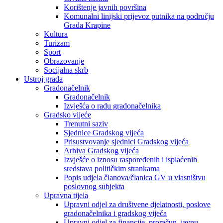
Korištenje javnih površina
Komunalni linijski prijevoz putnika na području
Grada Krapine
Kultura
Turizam
Sport
Obrazovanje
Socijalna skrb
Ustroj grada
Gradonačelnik
Gradonačelnik
Izvješća o radu gradonačelnika
Gradsko vijeće
Trenutni saziv
Sjednice Gradskog vijeća
Prisustvovanje sjednici Gradskog vijeća
Arhiva Gradskog vijeća
Izvješće o iznosu raspoređenih i isplaćenih
sredstava političkim strankama
Popis udjela članova/članica GV u vlasništvu
poslovnog subjekta
Upravna tijela
Upravni odjel za društvene djelatnosti, poslove
gradonačelnika i gradskog vijeća
Upravni odjel za financije, proračun, javnu