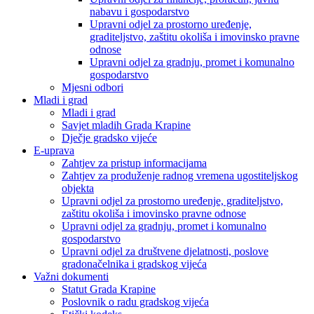
nabavu i gospodarstvo
Upravni odjel za prostorno uređenje,
graditeljstvo, zaštitu okoliša i imovinsko pravne
odnose
Upravni odjel za gradnju, promet i komunalno
gospodarstvo
Mjesni odbori
Mladi i grad
Mladi i grad
Savjet mladih Grada Krapine
Dječje gradsko vijeće
E-uprava
Zahtjev za pristup informacijama
Zahtjev za produženje radnog vremena ugostiteljskog
objekta
Upravni odjel za prostorno uređenje, graditeljstvo,
zaštitu okoliša i imovinsko pravne odnose
Upravni odjel za gradnju, promet i komunalno
gospodarstvo
Upravni odjel za društvene djelatnosti, poslove
gradonačelnika i gradskog vijeća
Važni dokumenti
Statut Grada Krapine
Poslovnik o radu gradskog vijeća