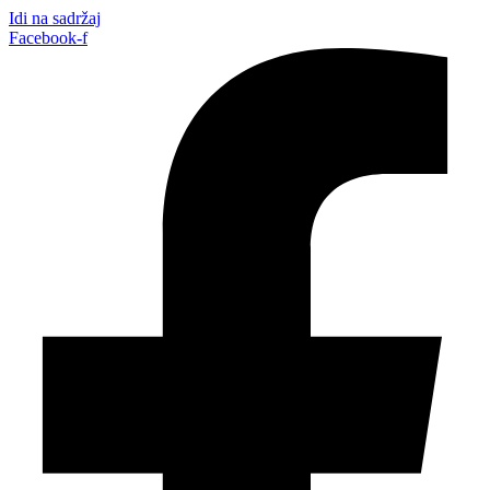
Idi na sadržaj
Facebook-f