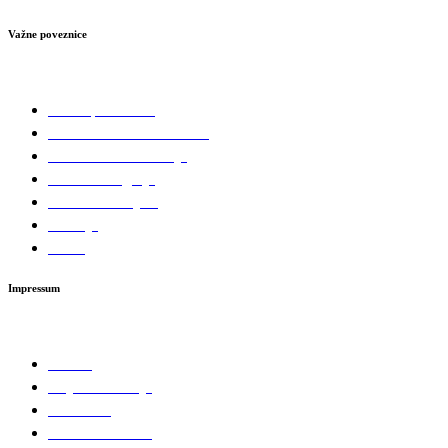
Važne poveznice
Važne poveznice
Gradske tvrtke i ustanove
Gradske manifestacije
Invest in Zagorje
Obrasci i zahtjevi
Galerija
Izbori
Impressum
GDPR
Uvjeti korištenja
Privatnost
Politika kolačića