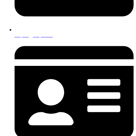
krapina@krapina.hr