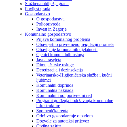
Službena obilježja grada
Povijest grada
Gospodarstvo
O gospodarstvu
Poljoprivreda
Invest in Zagorje
Komunalno gospodarstvo
Prijava komunalnog problema
Obavijesti o privremenoj regulaciji prometa
Obavljanje komunalnih djelatnosti
Cjenici komunalnih usluga
Javna rasvjeta
Dimnjačarske usluge
Deretizacija i dezinsekcija
Veterinarsko-Higijeničarska služba i kućni
ljubimci
Komunalni doprinos
Komunalna naknada
Komunalni i poljoprivredni red
Programi građenja i održavanja komunalne
infrastrukture
Spomenička renta
Održivo gospodarenje otpadom
Dozvole za autotaksi prijevoz
Civilna zaštita