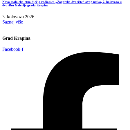
Nova mala eko-etno dječja radionica „Zagorsko dvorište“ ovog petka, 7. kolovoza u
dvorištu Galerije grada Krapine
3. kolovoza 2026.
Saznaj više
Grad Krapina
Facebook-f