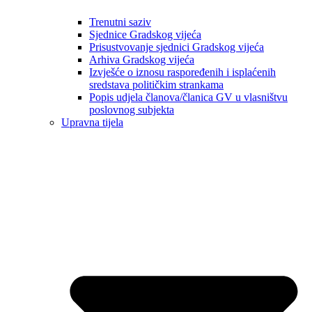
Trenutni saziv
Sjednice Gradskog vijeća
Prisustvovanje sjednici Gradskog vijeća
Arhiva Gradskog vijeća
Izvješće o iznosu raspoređenih i isplaćenih
sredstava političkim strankama
Popis udjela članova/članica GV u vlasništvu
poslovnog subjekta
Upravna tijela