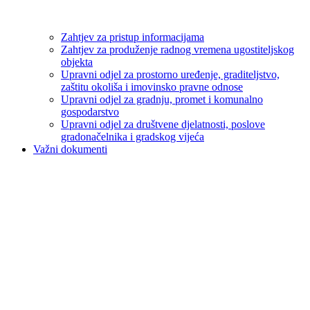
Zahtjev za pristup informacijama
Zahtjev za produženje radnog vremena ugostiteljskog
objekta
Upravni odjel za prostorno uređenje, graditeljstvo,
zaštitu okoliša i imovinsko pravne odnose
Upravni odjel za gradnju, promet i komunalno
gospodarstvo
Upravni odjel za društvene djelatnosti, poslove
gradonačelnika i gradskog vijeća
Važni dokumenti