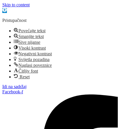
Skip to content
Open toolbar
Pristupačnost
Povećajte tekst
Smanjite tekst
Sive nijanse
Visoki kontrast
Negativni kontrast
Svijetla pozadina
Naglasi poveznice
Čitljiv font
Reset
Idi na sadržaj
Facebook-f