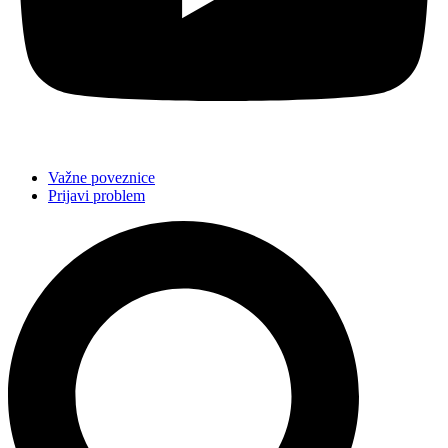
Važne poveznice
Prijavi problem