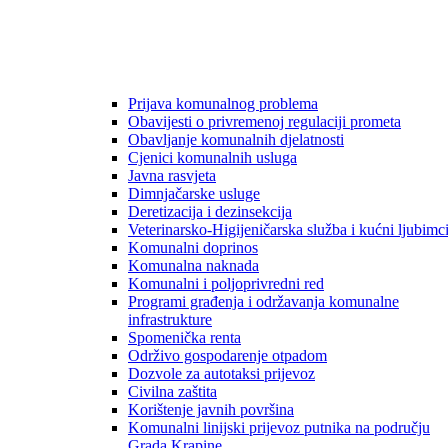
Prijava komunalnog problema
Obavijesti o privremenoj regulaciji prometa
Obavljanje komunalnih djelatnosti
Cjenici komunalnih usluga
Javna rasvjeta
Dimnjačarske usluge
Deretizacija i dezinsekcija
Veterinarsko-Higijeničarska služba i kućni ljubimc
Komunalni doprinos
Komunalna naknada
Komunalni i poljoprivredni red
Programi građenja i održavanja komunalne
infrastrukture
Spomenička renta
Održivo gospodarenje otpadom
Dozvole za autotaksi prijevoz
Civilna zaštita
Korištenje javnih površina
Komunalni linijski prijevoz putnika na području
Grada Krapine