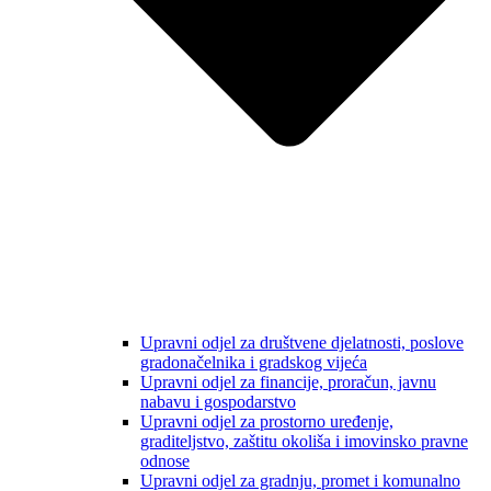
Upravni odjel za društvene djelatnosti, poslove
gradonačelnika i gradskog vijeća
Upravni odjel za financije, proračun, javnu
nabavu i gospodarstvo
Upravni odjel za prostorno uređenje,
graditeljstvo, zaštitu okoliša i imovinsko pravne
odnose
Upravni odjel za gradnju, promet i komunalno