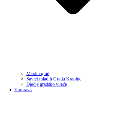
Mladi i grad
Savjet mladih Grada Krapine
Dječje gradsko vijeće
E-uprava