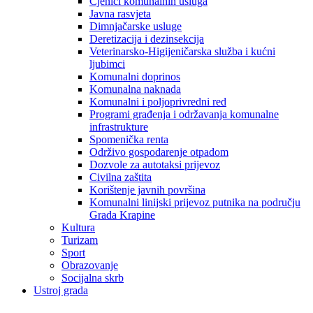
Cjenici komunalnih usluga
Javna rasvjeta
Dimnjačarske usluge
Deretizacija i dezinsekcija
Veterinarsko-Higijeničarska služba i kućni
ljubimci
Komunalni doprinos
Komunalna naknada
Komunalni i poljoprivredni red
Programi građenja i održavanja komunalne
infrastrukture
Spomenička renta
Održivo gospodarenje otpadom
Dozvole za autotaksi prijevoz
Civilna zaštita
Korištenje javnih površina
Komunalni linijski prijevoz putnika na području
Grada Krapine
Kultura
Turizam
Sport
Obrazovanje
Socijalna skrb
Ustroj grada