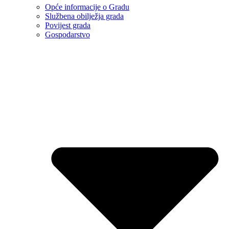
Opće informacije o Gradu
Službena obilježja grada
Povijest grada
Gospodarstvo