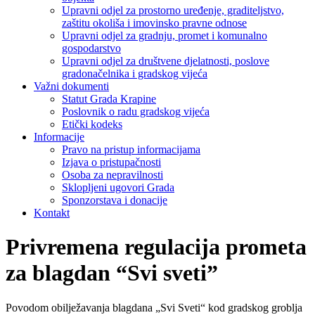
Upravni odjel za prostorno uređenje, graditeljstvo,
zaštitu okoliša i imovinsko pravne odnose
Upravni odjel za gradnju, promet i komunalno
gospodarstvo
Upravni odjel za društvene djelatnosti, poslove
gradonačelnika i gradskog vijeća
Važni dokumenti
Statut Grada Krapine
Poslovnik o radu gradskog vijeća
Etički kodeks
Informacije
Pravo na pristup informacijama
Izjava o pristupačnosti
Osoba za nepravilnosti
Sklopljeni ugovori Grada
Sponzorstava i donacije
Kontakt
Privremena regulacija prometa
za blagdan “Svi sveti”
Povodom obilježavanja blagdana „Svi Sveti“ kod gradskog groblja