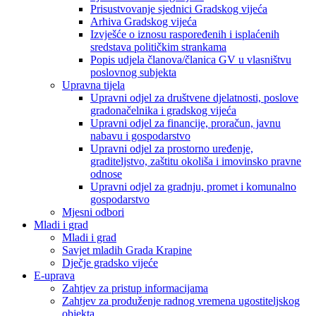
Prisustvovanje sjednici Gradskog vijeća
Arhiva Gradskog vijeća
Izvješće o iznosu raspoređenih i isplaćenih
sredstava političkim strankama
Popis udjela članova/članica GV u vlasništvu
poslovnog subjekta
Upravna tijela
Upravni odjel za društvene djelatnosti, poslove
gradonačelnika i gradskog vijeća
Upravni odjel za financije, proračun, javnu
nabavu i gospodarstvo
Upravni odjel za prostorno uređenje,
graditeljstvo, zaštitu okoliša i imovinsko pravne
odnose
Upravni odjel za gradnju, promet i komunalno
gospodarstvo
Mjesni odbori
Mladi i grad
Mladi i grad
Savjet mladih Grada Krapine
Dječje gradsko vijeće
E-uprava
Zahtjev za pristup informacijama
Zahtjev za produženje radnog vremena ugostiteljskog
objekta