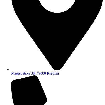
Magistratska 30, 49000 Krapina