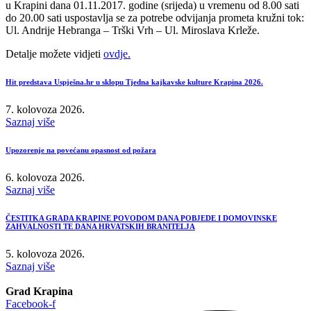
u Krapini dana 01.11.2017. godine (srijeda) u vremenu od 8.00 sati
do 20.00 sati uspostavlja se za potrebe odvijanja prometa kružni tok:
Ul. Andrije Hebranga – Trški Vrh – Ul. Miroslava Krleže.
Detalje možete vidjeti
ovdje.
Hit predstava Uspješna.hr u sklopu Tjedna kajkavske kulture Krapina 2026.
7. kolovoza 2026.
Saznaj više
Upozorenje na povećanu opasnost od požara
6. kolovoza 2026.
Saznaj više
ČESTITKA GRADA KRAPINE POVODOM DANA POBJEDE I DOMOVINSKE
ZAHVALNOSTI TE DANA HRVATSKIH BRANITELJA
5. kolovoza 2026.
Saznaj više
Grad Krapina
Facebook-f