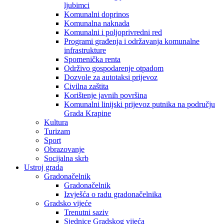
ljubimci
Komunalni doprinos
Komunalna naknada
Komunalni i poljoprivredni red
Programi građenja i održavanja komunalne
infrastrukture
Spomenička renta
Održivo gospodarenje otpadom
Dozvole za autotaksi prijevoz
Civilna zaštita
Korištenje javnih površina
Komunalni linijski prijevoz putnika na području
Grada Krapine
Kultura
Turizam
Sport
Obrazovanje
Socijalna skrb
Ustroj grada
Gradonačelnik
Gradonačelnik
Izvješća o radu gradonačelnika
Gradsko vijeće
Trenutni saziv
Sjednice Gradskog vijeća