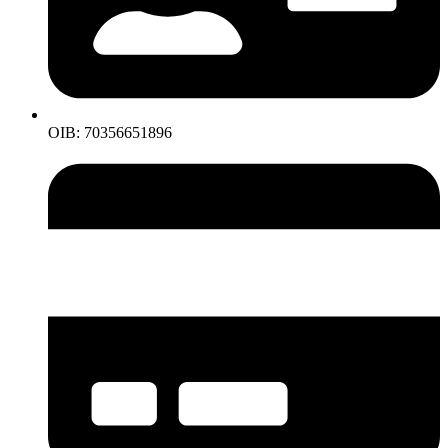
OIB: 70356651896