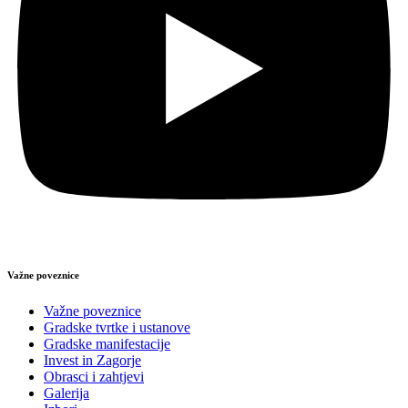
Važne poveznice
Važne poveznice
Gradske tvrtke i ustanove
Gradske manifestacije
Invest in Zagorje
Obrasci i zahtjevi
Galerija