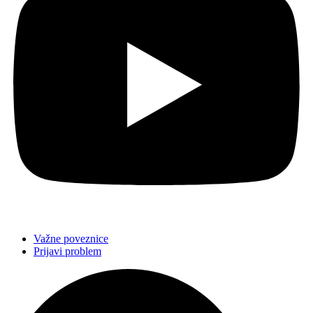
Važne poveznice
Prijavi problem