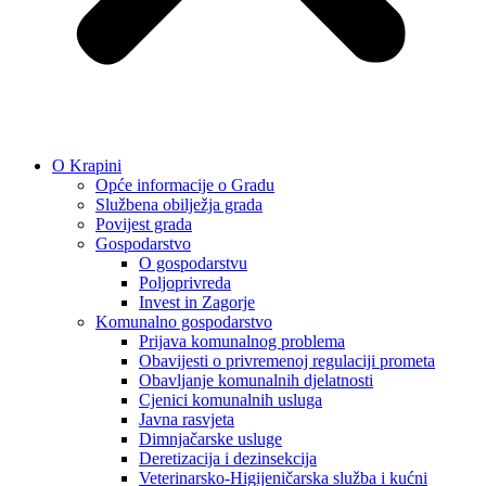
O Krapini
Opće informacije o Gradu
Službena obilježja grada
Povijest grada
Gospodarstvo
O gospodarstvu
Poljoprivreda
Invest in Zagorje
Komunalno gospodarstvo
Prijava komunalnog problema
Obavijesti o privremenoj regulaciji prometa
Obavljanje komunalnih djelatnosti
Cjenici komunalnih usluga
Javna rasvjeta
Dimnjačarske usluge
Deretizacija i dezinsekcija
Veterinarsko-Higijeničarska služba i kućni