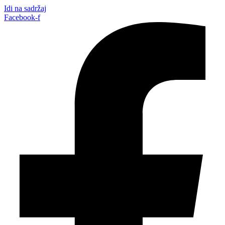
Idi na sadržaj
Facebook-f