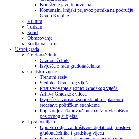
Korištenje javnih površina
Komunalni linijski prijevoz putnika na području
Grada Krapine
Kultura
Turizam
Sport
Obrazovanje
Socijalna skrb
Ustroj grada
Gradonačelnik
Gradonačelnik
Izvješća o radu gradonačelnika
Gradsko vijeće
Trenutni saziv
Sjednice Gradskog vijeća
Prisustvovanje sjednici Gradskog vijeća
Arhiva Gradskog vijeća
Izvješće o iznosu raspoređenih i isplaćenih
sredstava političkim strankama
Popis udjela članova/članica GV u vlasništvu
poslovnog subjekta
Upravna tijela
Upravni odjel za društvene djelatnosti, poslove
gradonačelnika i gradskog vijeća
Upravni odjel za financije, proračun, javnu