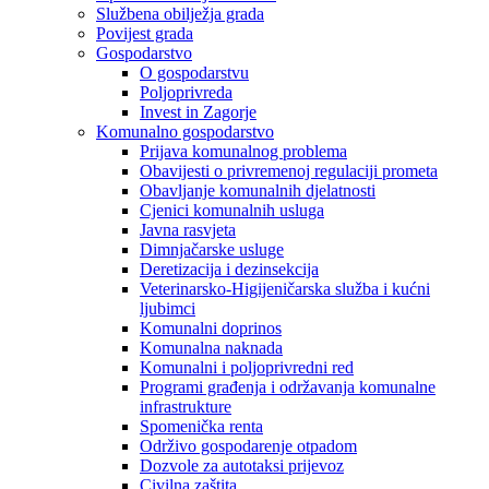
Službena obilježja grada
Povijest grada
Gospodarstvo
O gospodarstvu
Poljoprivreda
Invest in Zagorje
Komunalno gospodarstvo
Prijava komunalnog problema
Obavijesti o privremenoj regulaciji prometa
Obavljanje komunalnih djelatnosti
Cjenici komunalnih usluga
Javna rasvjeta
Dimnjačarske usluge
Deretizacija i dezinsekcija
Veterinarsko-Higijeničarska služba i kućni
ljubimci
Komunalni doprinos
Komunalna naknada
Komunalni i poljoprivredni red
Programi građenja i održavanja komunalne
infrastrukture
Spomenička renta
Održivo gospodarenje otpadom
Dozvole za autotaksi prijevoz
Civilna zaštita