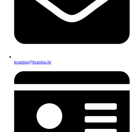
krapina@krapina.hr