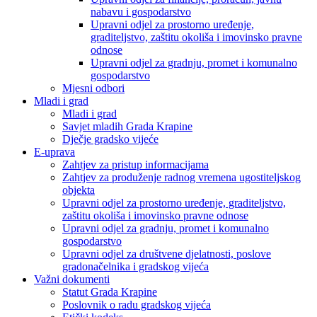
nabavu i gospodarstvo
Upravni odjel za prostorno uređenje,
graditeljstvo, zaštitu okoliša i imovinsko pravne
odnose
Upravni odjel za gradnju, promet i komunalno
gospodarstvo
Mjesni odbori
Mladi i grad
Mladi i grad
Savjet mladih Grada Krapine
Dječje gradsko vijeće
E-uprava
Zahtjev za pristup informacijama
Zahtjev za produženje radnog vremena ugostiteljskog
objekta
Upravni odjel za prostorno uređenje, graditeljstvo,
zaštitu okoliša i imovinsko pravne odnose
Upravni odjel za gradnju, promet i komunalno
gospodarstvo
Upravni odjel za društvene djelatnosti, poslove
gradonačelnika i gradskog vijeća
Važni dokumenti
Statut Grada Krapine
Poslovnik o radu gradskog vijeća