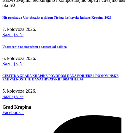
Razvrstavajmo, reciklirajmo i kompostirajmo otpad i čuvajmo naš
okoliš!
Hit predstava Uspješna.hr u sklopu Tjedna kajkavske kulture Krapina 2026.
7. kolovoza 2026.
Saznaj više
Upozorenje na povećanu opasnost od požara
6. kolovoza 2026.
Saznaj više
ČESTITKA GRADA KRAPINE POVODOM DANA POBJEDE I DOMOVINSKE
ZAHVALNOSTI TE DANA HRVATSKIH BRANITELJA
5. kolovoza 2026.
Saznaj više
Grad Krapina
Facebook-f