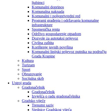
ljubimci
Komunalni doprinos
Komunalna naknada
Komunalni i poljoprivredni red
Programi građenja i održavanja komunalne
infrastrukture
Spomenička renta
Održivo gospodarenje otpadom
Dozvole za autotaksi prijevoz
Civilna zaštita
Korištenje javnih površina
Komunalni linijski prijevoz putnika na području
Grada Krapine
Kultura
Turizam
Sport
Obrazovanje
Socijalna skrb
Ustroj grada
Gradonačelnik
Gradonačelnik
Izvješća o radu gradonačelnika
Gradsko vijeće
Trenutni saziv
Sjednice Gradskog vijeća