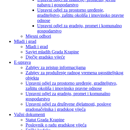
nabavu i gospodarstvo
Upravni odjel za prostorno uređenje,
graditeljstvo, zaštitu okoliša i imovinsko pravne
odnose
Upravni odjel za gradnju, promet i komunalno
gospodarstvo
Mjesni odbori
Mladi i grad
Mladi i grad
Savjet mladih Grada Krapine
Dječje gradsko vijeće
E-uprava
Zahtjev za pristup informacijama
Zahtjev za produženje radnog vremena ugostiteljskog
objekta
Upravni odjel za prostorno uređenje, graditeljstvo,
zaštitu okoliša i imovinsko pravne odnose
Upravni odjel za gradnju, promet i komunalno
gospodarstvo
Upravni odjel za društvene djelatnosti, poslove
gradonačelnika i gradskog vijeća
Važni dokumenti
Statut Grada Krapine
Poslovnik o radu gradskog vijeća