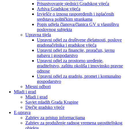
Prisustvovanje sjednici Gradskog vijeća
Arhiva Gradskog vijeća
Izvješće o iznosu raspoređenih i isplaćenih
sredstava političkim strankama
Popis udjela članova/članica GV u vlasništvu
poslovnog subjekta
Upravna tijela
Upravni odjel za društvene djelatnosti, poslove
gradonačelnika i gradskog vijeća
Upravni odjel za financije, proračun, javnu
nabavu i gospodarstvo
Upravni odjel za prostorno uređenje,
graditeljstvo, zaštitu okoliša i imovinsko pravne
odnose
Upravni odjel za gradnju, promet i komunalno
gospodarstvo
Mjesni odbori
Mladi i grad
Mladi i grad
Savjet mladih Grada Krapine
Dječje gradsko vijeće
E-uprava
Zahtjev za pristup informacijama
Zahtjev za produženje radnog vremena ugostiteljskog
objekta