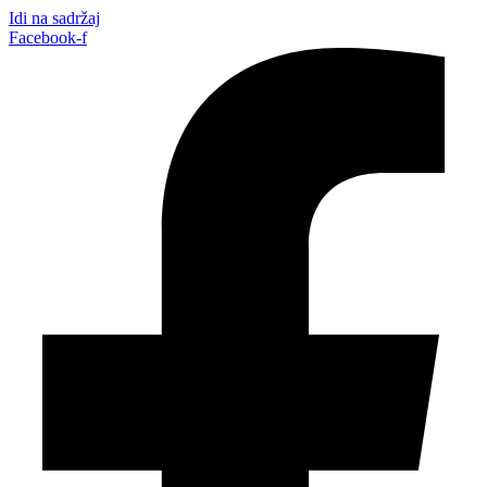
Idi na sadržaj
Facebook-f