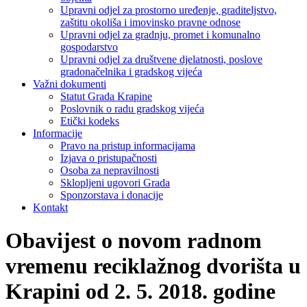
Upravni odjel za prostorno uređenje, graditeljstvo,
zaštitu okoliša i imovinsko pravne odnose
Upravni odjel za gradnju, promet i komunalno
gospodarstvo
Upravni odjel za društvene djelatnosti, poslove
gradonačelnika i gradskog vijeća
Važni dokumenti
Statut Grada Krapine
Poslovnik o radu gradskog vijeća
Etički kodeks
Informacije
Pravo na pristup informacijama
Izjava o pristupačnosti
Osoba za nepravilnosti
Sklopljeni ugovori Grada
Sponzorstava i donacije
Kontakt
Obavijest o novom radnom
vremenu reciklažnog dvorišta u
Krapini od 2. 5. 2018. godine