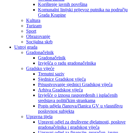
Korištenje javnih površina
Komunalni linijski prijevoz putnika na području
Grada Krapine
Kultura
Turizam
Sport
Obrazovanje
Socijalna skrb
Ustroj grada
Gradonačelnik
Gradonačelnik
Izvješća o radu gradonačelnika
Gradsko vijeće
Trenutni saziv
Sjednice Gradskog vijeća
Prisustvovanje sjednici Gradskog vijeća
Arhiva Gradskog vijeća
Izvješće o iznosu raspoređenih i isplaćenih
sredstava političkim strankama
Popis udjela članova/članica GV u vlasništvu
poslovnog subjekta
Upravna tijela
Upravni odjel za društvene djelatnosti, poslove
gradonačelnika i gradskog vijeća
Upravni odjel za financije, proračun, javnu