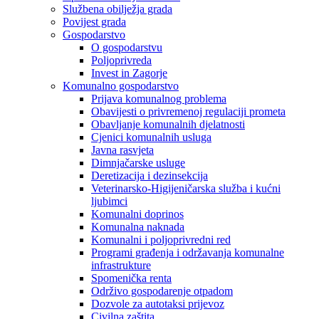
Službena obilježja grada
Povijest grada
Gospodarstvo
O gospodarstvu
Poljoprivreda
Invest in Zagorje
Komunalno gospodarstvo
Prijava komunalnog problema
Obavijesti o privremenoj regulaciji prometa
Obavljanje komunalnih djelatnosti
Cjenici komunalnih usluga
Javna rasvjeta
Dimnjačarske usluge
Deretizacija i dezinsekcija
Veterinarsko-Higijeničarska služba i kućni
ljubimci
Komunalni doprinos
Komunalna naknada
Komunalni i poljoprivredni red
Programi građenja i održavanja komunalne
infrastrukture
Spomenička renta
Održivo gospodarenje otpadom
Dozvole za autotaksi prijevoz
Civilna zaštita