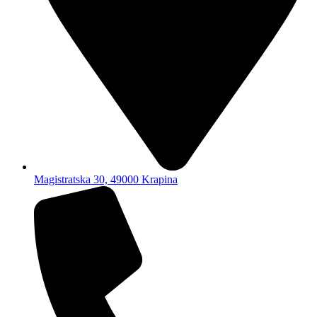
Magistratska 30, 49000 Krapina