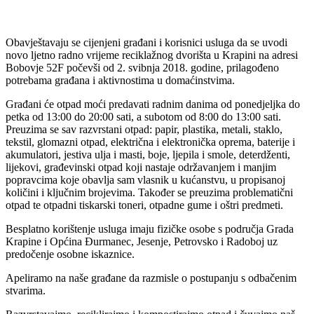
Obavještavaju se cijenjeni građani i korisnici usluga da se uvodi
novo ljetno radno vrijeme reciklažnog dvorišta u Krapini na adresi
Bobovje 52F počevši od 2. svibnja 2018. godine, prilagođeno
potrebama građana i aktivnostima u domaćinstvima.
Građani će otpad moći predavati radnim danima od ponedjeljka do
petka od 13:00 do 20:00 sati, a subotom od 8:00 do 13:00 sati.
Preuzima se sav razvrstani otpad: papir, plastika, metali, staklo,
tekstil, glomazni otpad, električna i elektronička oprema, baterije i
akumulatori, jestiva ulja i masti, boje, ljepila i smole, deterdženti,
lijekovi, građevinski otpad koji nastaje održavanjem i manjim
popravcima koje obavlja sam vlasnik u kućanstvu, u propisanoj
količini i ključnim brojevima. Također se preuzima problematični
otpad te otpadni tiskarski toneri, otpadne gume i oštri predmeti.
Besplatno korištenje usluga imaju fizičke osobe s područja Grada
Krapine i Općina Đurmanec, Jesenje, Petrovsko i Radoboj uz
predočenje osobne iskaznice.
Apeliramo na naše građane da razmisle o postupanju s odbačenim
stvarima.