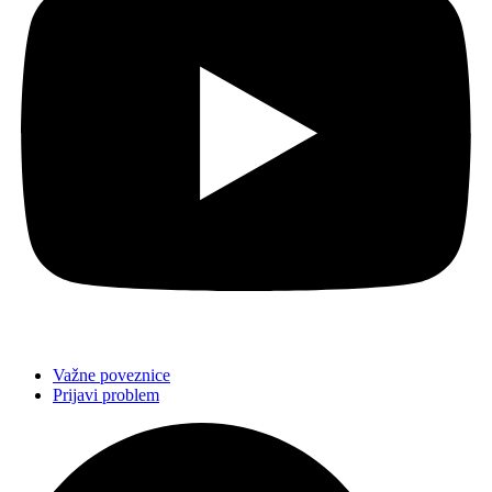
Važne poveznice
Prijavi problem