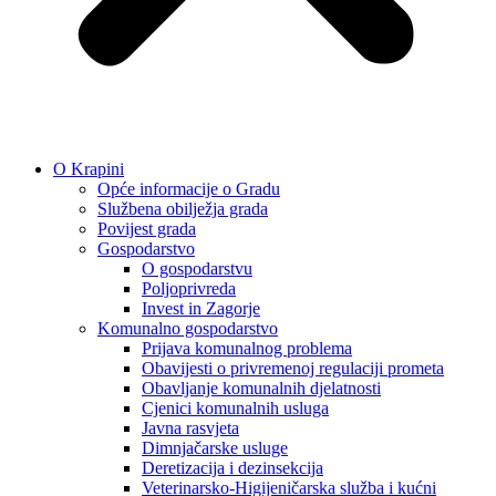
O Krapini
Opće informacije o Gradu
Službena obilježja grada
Povijest grada
Gospodarstvo
O gospodarstvu
Poljoprivreda
Invest in Zagorje
Komunalno gospodarstvo
Prijava komunalnog problema
Obavijesti o privremenoj regulaciji prometa
Obavljanje komunalnih djelatnosti
Cjenici komunalnih usluga
Javna rasvjeta
Dimnjačarske usluge
Deretizacija i dezinsekcija
Veterinarsko-Higijeničarska služba i kućni