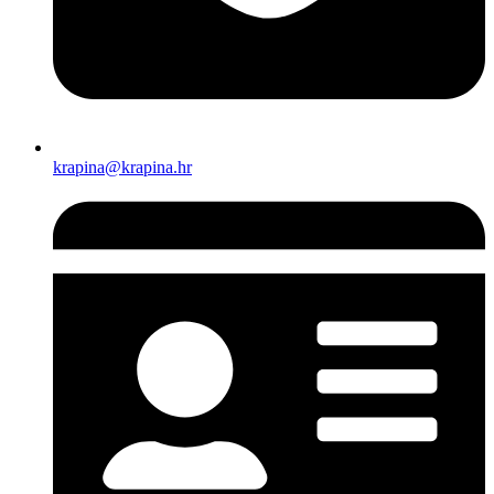
krapina@krapina.hr