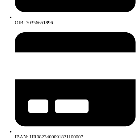
OIB: 70356651896
IBAN: HR0823400091821100007