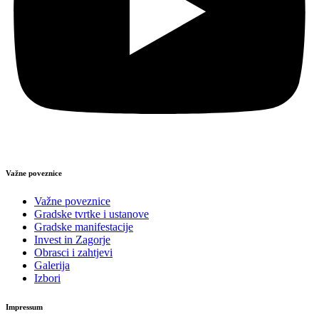
Važne poveznice
Važne poveznice
Gradske tvrtke i ustanove
Gradske manifestacije
Invest in Zagorje
Obrasci i zahtjevi
Galerija
Izbori
Impressum