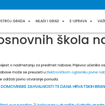
USTROJ GRADA
MLADI I GRAD
E-UPRAVA
VAŽ
 osnovnih škola 
avijest o nadmetanju za predmet nabave; Prijevoz učenika os
abave može se preuzeti u
Elektroničkom oglasniku javne na
se održati javno otvaranje ponuda.
 DOMOVINSKE ZAHVALNOSTI TE DANA HRVATSKIH BRAN