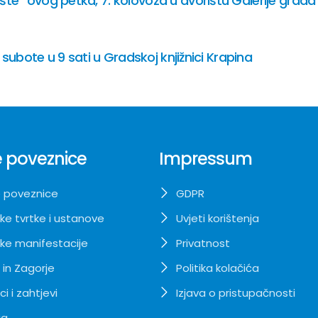
te“ ovog petka, 7. kolovoza u dvorištu Galerije grada
 subote u 9 sati u Gradskoj knjižnici Krapina
 poveznice
Impressum
 poveznice
GDPR
ke tvrtke i ustanove
Uvjeti korištenja
ke manifestacije
Privatnost
 in Zagorje
Politika kolačića
i i zahtjevi
Izjava o pristupačnosti
ja