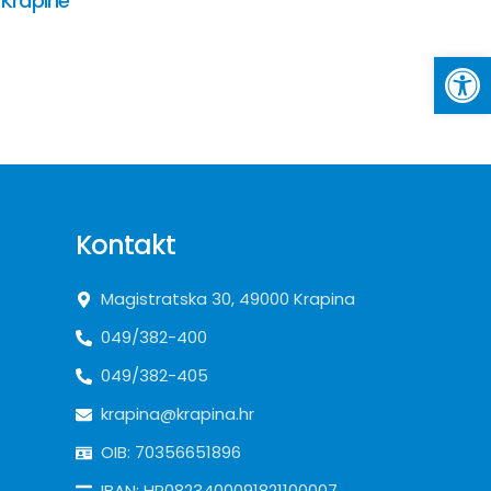
 Krapine
Op
Kontakt
Magistratska 30, 49000 Krapina
049/382-400
049/382-405
krapina@krapina.hr
OIB: 70356651896
IBAN: HR0823400091821100007