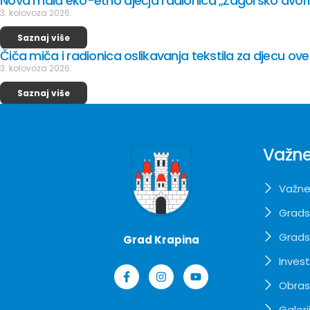
Nova mala eko-etno dječja radionica „Zagorsko dvoriš
3. kolovoza 2026.
Saznaj više
Čiča miča i radionica oslikavanja tekstila za djecu ove
3. kolovoza 2026.
Saznaj više
Važne
Važne
Grads
Grads
Grad Krapina
Invest
Obrasc
Galeri