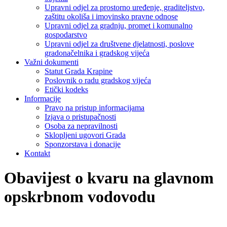
Upravni odjel za prostorno uređenje, graditeljstvo,
zaštitu okoliša i imovinsko pravne odnose
Upravni odjel za gradnju, promet i komunalno
gospodarstvo
Upravni odjel za društvene djelatnosti, poslove
gradonačelnika i gradskog vijeća
Važni dokumenti
Statut Grada Krapine
Poslovnik o radu gradskog vijeća
Etički kodeks
Informacije
Pravo na pristup informacijama
Izjava o pristupačnosti
Osoba za nepravilnosti
Sklopljeni ugovori Grada
Sponzorstava i donacije
Kontakt
Obavijest o kvaru na glavnom
opskrbnom vodovodu