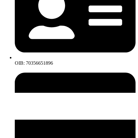
OIB: 70356651896