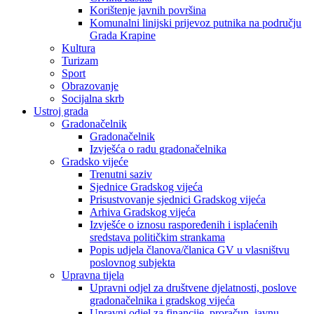
Korištenje javnih površina
Komunalni linijski prijevoz putnika na području
Grada Krapine
Kultura
Turizam
Sport
Obrazovanje
Socijalna skrb
Ustroj grada
Gradonačelnik
Gradonačelnik
Izvješća o radu gradonačelnika
Gradsko vijeće
Trenutni saziv
Sjednice Gradskog vijeća
Prisustvovanje sjednici Gradskog vijeća
Arhiva Gradskog vijeća
Izvješće o iznosu raspoređenih i isplaćenih
sredstava političkim strankama
Popis udjela članova/članica GV u vlasništvu
poslovnog subjekta
Upravna tijela
Upravni odjel za društvene djelatnosti, poslove
gradonačelnika i gradskog vijeća
Upravni odjel za financije, proračun, javnu