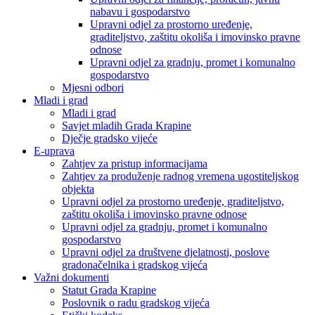
nabavu i gospodarstvo
Upravni odjel za prostorno uređenje,
graditeljstvo, zaštitu okoliša i imovinsko pravne
odnose
Upravni odjel za gradnju, promet i komunalno
gospodarstvo
Mjesni odbori
Mladi i grad
Mladi i grad
Savjet mladih Grada Krapine
Dječje gradsko vijeće
E-uprava
Zahtjev za pristup informacijama
Zahtjev za produženje radnog vremena ugostiteljskog
objekta
Upravni odjel za prostorno uređenje, graditeljstvo,
zaštitu okoliša i imovinsko pravne odnose
Upravni odjel za gradnju, promet i komunalno
gospodarstvo
Upravni odjel za društvene djelatnosti, poslove
gradonačelnika i gradskog vijeća
Važni dokumenti
Statut Grada Krapine
Poslovnik o radu gradskog vijeća