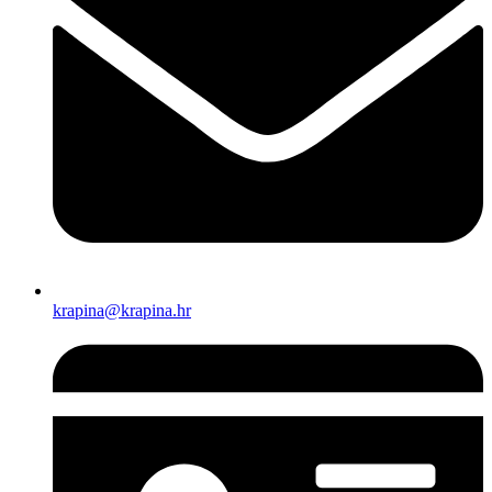
krapina@krapina.hr