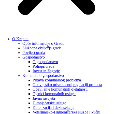
O Krapini
Opće informacije o Gradu
Službena obilježja grada
Povijest grada
Gospodarstvo
O gospodarstvu
Poljoprivreda
Invest in Zagorje
Komunalno gospodarstvo
Prijava komunalnog problema
Obavijesti o privremenoj regulaciji prometa
Obavljanje komunalnih djelatnosti
Cjenici komunalnih usluga
Javna rasvjeta
Dimnjačarske usluge
Deretizacija i dezinsekcija
Veterinarsko-Higijeničarska služba i kućni