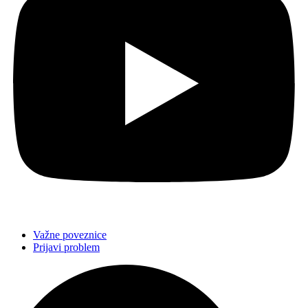
Važne poveznice
Prijavi problem