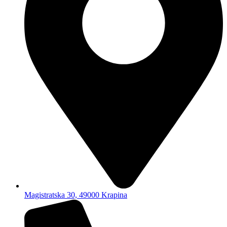
Magistratska 30, 49000 Krapina