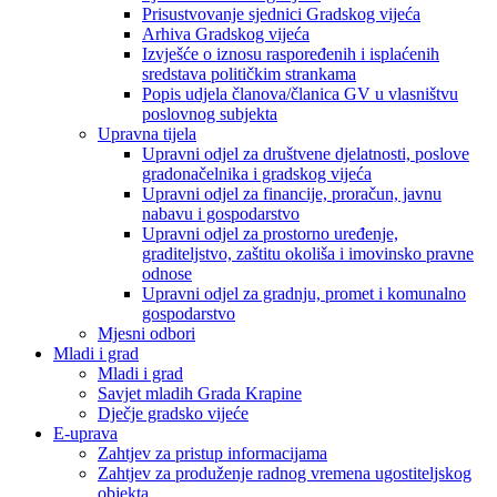
Prisustvovanje sjednici Gradskog vijeća
Arhiva Gradskog vijeća
Izvješće o iznosu raspoređenih i isplaćenih
sredstava političkim strankama
Popis udjela članova/članica GV u vlasništvu
poslovnog subjekta
Upravna tijela
Upravni odjel za društvene djelatnosti, poslove
gradonačelnika i gradskog vijeća
Upravni odjel za financije, proračun, javnu
nabavu i gospodarstvo
Upravni odjel za prostorno uređenje,
graditeljstvo, zaštitu okoliša i imovinsko pravne
odnose
Upravni odjel za gradnju, promet i komunalno
gospodarstvo
Mjesni odbori
Mladi i grad
Mladi i grad
Savjet mladih Grada Krapine
Dječje gradsko vijeće
E-uprava
Zahtjev za pristup informacijama
Zahtjev za produženje radnog vremena ugostiteljskog
objekta