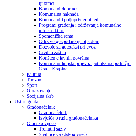
ljubimci
Komunalni doprinos
Komunalna naknada
Komunalni i poljoprivredni red
Programi građenja i održavanja komunalne
infrastrukture
Spomenička renta
Održivo gospodarenje otpadom
Dozvole za autotaksi prijevoz
Civilna zaštita
Korištenje javnih površina
Komunalni linijski prijevoz putnika na području
Grada Krapine
Kultura
Turizam
Sport
Obrazovanje
Socijalna skrb
Ustroj grada
Gradonačelnik
Gradonačelnik
Izvješća o radu gradonačelnika
Gradsko vijeće
Trenutni saziv
Sjednice Gradskog vijeća