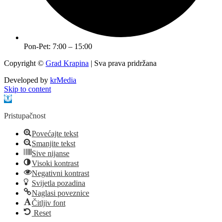
Pon-Pet: 7:00 – 15:00
Copyright ©
Grad Krapina
| Sva prava pridržana
Developed by
krMedia
Skip to content
Open toolbar
Pristupačnost
Povećajte tekst
Smanjite tekst
Sive nijanse
Visoki kontrast
Negativni kontrast
Svijetla pozadina
Naglasi poveznice
Čitljiv font
Reset