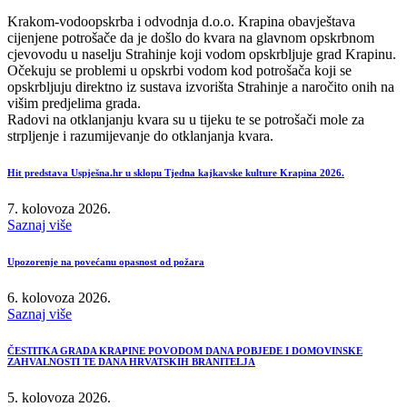
Krakom-vodoopskrba i odvodnja d.o.o. Krapina obavještava
cijenjene potrošače da je došlo do kvara na glavnom opskrbnom
cjevovodu u naselju Strahinje koji vodom opskrbljuje grad Krapinu.
Očekuju se problemi u opskrbi vodom kod potrošača koji se
opskrbljuju direktno iz sustava izvorišta Strahinje a naročito onih na
višim predjelima grada.
Radovi na otklanjanju kvara su u tijeku te se potrošači mole za
strpljenje i razumijevanje do otklanjanja kvara.
Hit predstava Uspješna.hr u sklopu Tjedna kajkavske kulture Krapina 2026.
7. kolovoza 2026.
Saznaj više
Upozorenje na povećanu opasnost od požara
6. kolovoza 2026.
Saznaj više
ČESTITKA GRADA KRAPINE POVODOM DANA POBJEDE I DOMOVINSKE
ZAHVALNOSTI TE DANA HRVATSKIH BRANITELJA
5. kolovoza 2026.