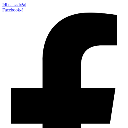
Idi na sadržaj
Facebook-f