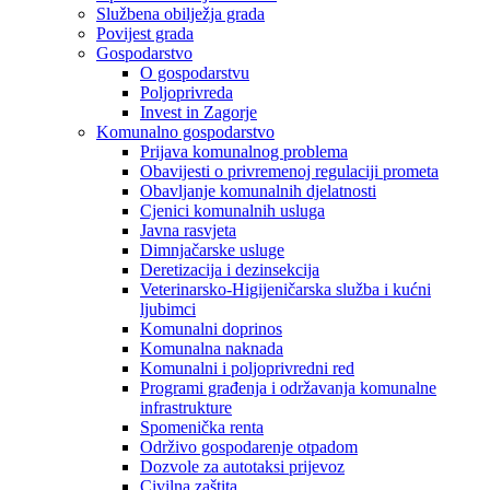
Službena obilježja grada
Povijest grada
Gospodarstvo
O gospodarstvu
Poljoprivreda
Invest in Zagorje
Komunalno gospodarstvo
Prijava komunalnog problema
Obavijesti o privremenoj regulaciji prometa
Obavljanje komunalnih djelatnosti
Cjenici komunalnih usluga
Javna rasvjeta
Dimnjačarske usluge
Deretizacija i dezinsekcija
Veterinarsko-Higijeničarska služba i kućni
ljubimci
Komunalni doprinos
Komunalna naknada
Komunalni i poljoprivredni red
Programi građenja i održavanja komunalne
infrastrukture
Spomenička renta
Održivo gospodarenje otpadom
Dozvole za autotaksi prijevoz
Civilna zaštita