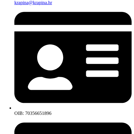
krapina@krapina.hr
OIB: 70356651896