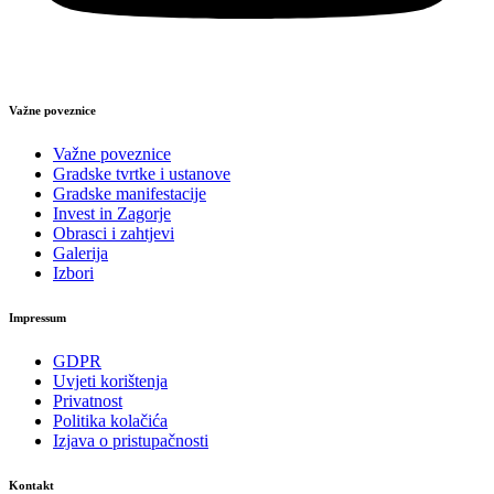
Važne poveznice
Važne poveznice
Gradske tvrtke i ustanove
Gradske manifestacije
Invest in Zagorje
Obrasci i zahtjevi
Galerija
Izbori
Impressum
GDPR
Uvjeti korištenja
Privatnost
Politika kolačića
Izjava o pristupačnosti
Kontakt