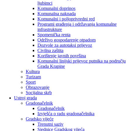
ljubimci
Komunalni doprinos
Komunalna naknada
Komunalni i poljoprivredni red
Programi građenja i održavanja komunalne
infrastrukture
Spomenička renta
Održivo gospodarenje otpadom
Dozvole za autotaksi prijevoz
Civilna zaštita
Korištenje javnih površina
Komunalni linijski prijevoz putnika na području
Grada Krapine
Kultura
Turizam
Sport
Obrazovanje
Socijalna skrb
Ustroj grada
Gradonačelnik
Gradonačelnik
Izvješća o radu gradonačelnika
Gradsko vijeće
Trenutni saziv
Sjednice Gradskog vijeća