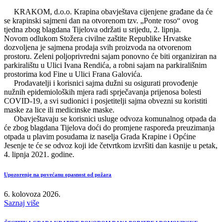
KRAKOM, d.o.o. Krapina obavještava cijenjene građane da će
se krapinski sajmeni dan na otvorenom tzv. „Ponte roso“ ovog
tjedna zbog blagdana Tijelova održati u srijedu, 2. lipnja.
Novom odlukom Stožera civilne zaštite Republike Hrvatske
dozvoljena je sajmena prodaja svih proizvoda na otvorenom
prostoru. Zeleni poljoprivredni sajam ponovno će biti organiziran na
parkiralištu u Ulici Ivana Rendića, a robni sajam na parkirališnim
prostorima kod Fine u Ulici Frana Galovića.
Prodavatelji i korisnici sajma dužni su osigurati provođenje
nužnih epidemioloških mjera radi sprječavanja prijenosa bolesti
COVID-19, a svi sudionici i posjetitelji sajma obvezni su koristiti
maske za lice ili medicinske maske.
Obavještavaju se korisnici usluge odvoza komunalnog otpada da
će zbog blagdana Tijelova doći do promjene rasporeda preuzimanja
otpada u plavim posudama iz naselja Grada Krapine i Općine
Jesenje te će se odvoz koji ide četvrtkom izvršiti dan kasnije u petak,
4. lipnja 2021. godine.
Upozorenje na povećanu opasnost od požara
6. kolovoza 2026.
Saznaj više