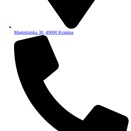
Magistratska 30, 49000 Krapina