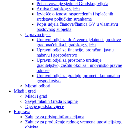
Prisustvovanje sjednici Gradskog vijeća
Arhiva Gradskog vijeća
Izvješće o iznosu raspoređenih i isplaćenih
sredstava političkim strankama
Popis udjela članova/članica GV u vlasništvu
poslovnog subjekta
Upravna tijela
Upravni odjel za društvene djelatnosti, poslove
gradonačelnika i gradskog vijeća
Upravni odjel za financije, proračun, javnu
nabavu i gospodarstvo
Upravni odjel za prostorno uređenje,
graditeljstvo, zaštitu okoliša i imovinsko pravne
odnose
Upravni odjel za gradnju, promet i komunalno
gospodarstvo
Mjesni odbori
Mladi i grad
Mladi i grad
Savjet mladih Grada Krapine
Dječje gradsko vijeće
E-uprava
Zahtjev za pristup informacijama
Zahtjev za produženje radnog vremena ugostiteljskog
objekta