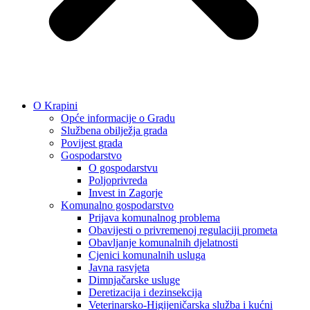
O Krapini
Opće informacije o Gradu
Službena obilježja grada
Povijest grada
Gospodarstvo
O gospodarstvu
Poljoprivreda
Invest in Zagorje
Komunalno gospodarstvo
Prijava komunalnog problema
Obavijesti o privremenoj regulaciji prometa
Obavljanje komunalnih djelatnosti
Cjenici komunalnih usluga
Javna rasvjeta
Dimnjačarske usluge
Deretizacija i dezinsekcija
Veterinarsko-Higijeničarska služba i kućni