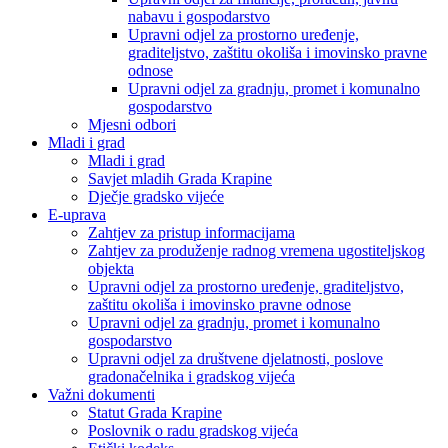
nabavu i gospodarstvo
Upravni odjel za prostorno uređenje,
graditeljstvo, zaštitu okoliša i imovinsko pravne
odnose
Upravni odjel za gradnju, promet i komunalno
gospodarstvo
Mjesni odbori
Mladi i grad
Mladi i grad
Savjet mladih Grada Krapine
Dječje gradsko vijeće
E-uprava
Zahtjev za pristup informacijama
Zahtjev za produženje radnog vremena ugostiteljskog
objekta
Upravni odjel za prostorno uređenje, graditeljstvo,
zaštitu okoliša i imovinsko pravne odnose
Upravni odjel za gradnju, promet i komunalno
gospodarstvo
Upravni odjel za društvene djelatnosti, poslove
gradonačelnika i gradskog vijeća
Važni dokumenti
Statut Grada Krapine
Poslovnik o radu gradskog vijeća