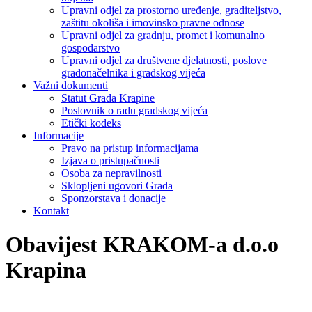
Upravni odjel za prostorno uređenje, graditeljstvo,
zaštitu okoliša i imovinsko pravne odnose
Upravni odjel za gradnju, promet i komunalno
gospodarstvo
Upravni odjel za društvene djelatnosti, poslove
gradonačelnika i gradskog vijeća
Važni dokumenti
Statut Grada Krapine
Poslovnik o radu gradskog vijeća
Etički kodeks
Informacije
Pravo na pristup informacijama
Izjava o pristupačnosti
Osoba za nepravilnosti
Sklopljeni ugovori Grada
Sponzorstava i donacije
Kontakt
Obavijest KRAKOM-a d.o.o
Krapina