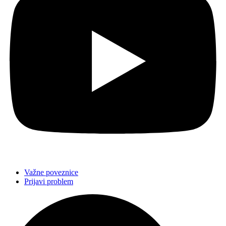
Važne poveznice
Prijavi problem