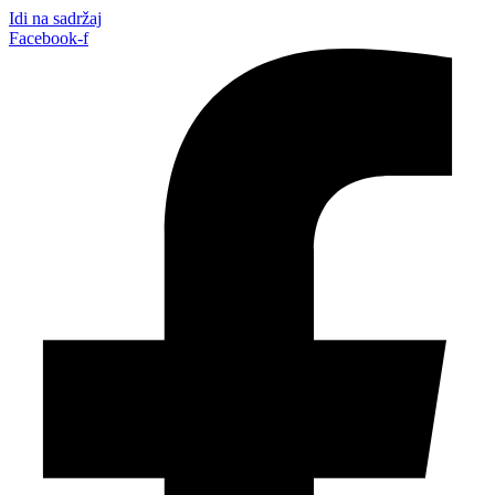
Idi na sadržaj
Facebook-f