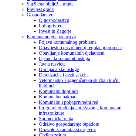
Službena obilježja grada
Povijest grada
Gospodarstvo
O gospodarstvu
Poljoprivreda
Invest in Zagorje
Komunalno gospodarstvo
Prijava komunalnog problema
Obavijesti o privremenoj regulaciji prometa
Obavljanje komunalnih djelatnosti
Cjenici komunalnih usluga
Javna rasvjeta
Dimnjačarske usluge
Deretizacija i dezinsekcija
Veterinarsko-Higijeničarska služba i kućni
ljubimci
Komunalni doprinos
Komunalna naknada
Komunalni i poljoprivredni red
Programi građenja i održavanja komunalne
infrastrukture
Spomenička renta
Održivo gospodarenje otpadom
Dozvole za autotaksi prijevoz
Civilna zaštita