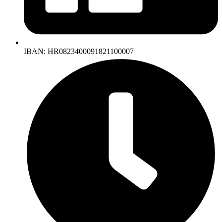
IBAN: HR0823400091821100007