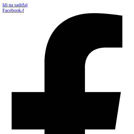
Idi na sadržaj
Facebook-f