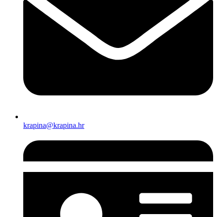
krapina@krapina.hr