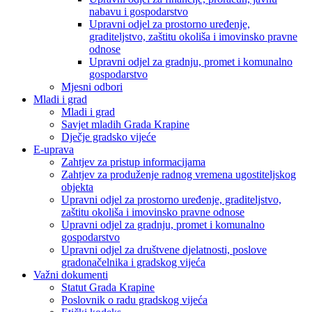
nabavu i gospodarstvo
Upravni odjel za prostorno uređenje,
graditeljstvo, zaštitu okoliša i imovinsko pravne
odnose
Upravni odjel za gradnju, promet i komunalno
gospodarstvo
Mjesni odbori
Mladi i grad
Mladi i grad
Savjet mladih Grada Krapine
Dječje gradsko vijeće
E-uprava
Zahtjev za pristup informacijama
Zahtjev za produženje radnog vremena ugostiteljskog
objekta
Upravni odjel za prostorno uređenje, graditeljstvo,
zaštitu okoliša i imovinsko pravne odnose
Upravni odjel za gradnju, promet i komunalno
gospodarstvo
Upravni odjel za društvene djelatnosti, poslove
gradonačelnika i gradskog vijeća
Važni dokumenti
Statut Grada Krapine
Poslovnik o radu gradskog vijeća