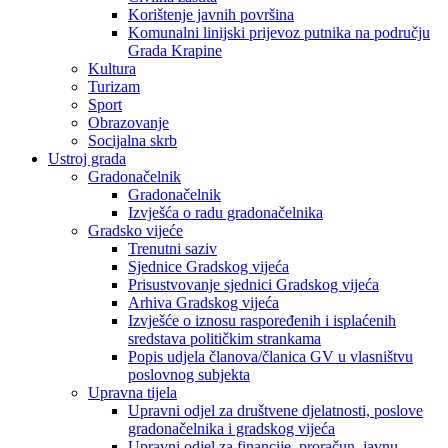
Korištenje javnih površina
Komunalni linijski prijevoz putnika na području
Grada Krapine
Kultura
Turizam
Sport
Obrazovanje
Socijalna skrb
Ustroj grada
Gradonačelnik
Gradonačelnik
Izvješća o radu gradonačelnika
Gradsko vijeće
Trenutni saziv
Sjednice Gradskog vijeća
Prisustvovanje sjednici Gradskog vijeća
Arhiva Gradskog vijeća
Izvješće o iznosu raspoređenih i isplaćenih
sredstava političkim strankama
Popis udjela članova/članica GV u vlasništvu
poslovnog subjekta
Upravna tijela
Upravni odjel za društvene djelatnosti, poslove
gradonačelnika i gradskog vijeća
Upravni odjel za financije, proračun, javnu