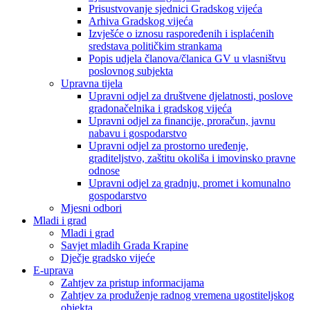
Prisustvovanje sjednici Gradskog vijeća
Arhiva Gradskog vijeća
Izvješće o iznosu raspoređenih i isplaćenih
sredstava političkim strankama
Popis udjela članova/članica GV u vlasništvu
poslovnog subjekta
Upravna tijela
Upravni odjel za društvene djelatnosti, poslove
gradonačelnika i gradskog vijeća
Upravni odjel za financije, proračun, javnu
nabavu i gospodarstvo
Upravni odjel za prostorno uređenje,
graditeljstvo, zaštitu okoliša i imovinsko pravne
odnose
Upravni odjel za gradnju, promet i komunalno
gospodarstvo
Mjesni odbori
Mladi i grad
Mladi i grad
Savjet mladih Grada Krapine
Dječje gradsko vijeće
E-uprava
Zahtjev za pristup informacijama
Zahtjev za produženje radnog vremena ugostiteljskog
objekta