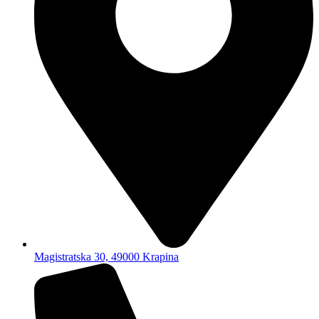
Magistratska 30, 49000 Krapina