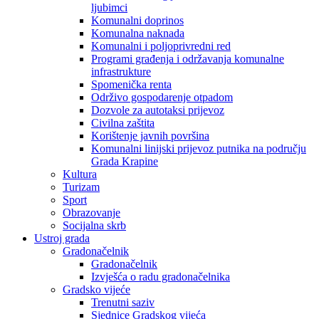
ljubimci
Komunalni doprinos
Komunalna naknada
Komunalni i poljoprivredni red
Programi građenja i održavanja komunalne
infrastrukture
Spomenička renta
Održivo gospodarenje otpadom
Dozvole za autotaksi prijevoz
Civilna zaštita
Korištenje javnih površina
Komunalni linijski prijevoz putnika na području
Grada Krapine
Kultura
Turizam
Sport
Obrazovanje
Socijalna skrb
Ustroj grada
Gradonačelnik
Gradonačelnik
Izvješća o radu gradonačelnika
Gradsko vijeće
Trenutni saziv
Sjednice Gradskog vijeća