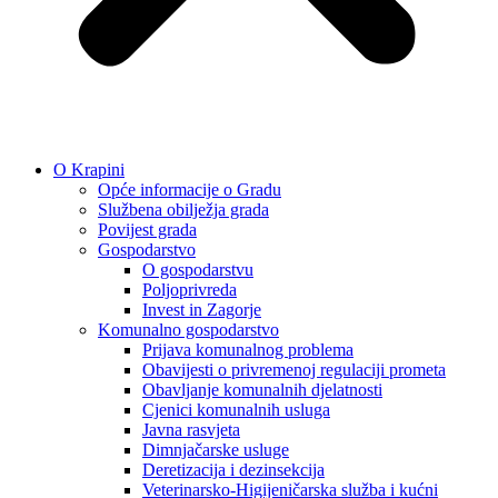
O Krapini
Opće informacije o Gradu
Službena obilježja grada
Povijest grada
Gospodarstvo
O gospodarstvu
Poljoprivreda
Invest in Zagorje
Komunalno gospodarstvo
Prijava komunalnog problema
Obavijesti o privremenoj regulaciji prometa
Obavljanje komunalnih djelatnosti
Cjenici komunalnih usluga
Javna rasvjeta
Dimnjačarske usluge
Deretizacija i dezinsekcija
Veterinarsko-Higijeničarska služba i kućni