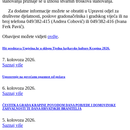
stanovanja priznaje se u iznosu stvarnih troškova stanovanja.
Za dodatne informacije možete se obratiti u Upravni odjel za
društvene djelatnosti, poslove gradonačelnika i gradskog vijeća ili na
broj telefona 049/382-415 (Andrea Cobović) ili 049/382-416 (Ivana
Ferk Pavić).
Obavijest možete vidjeti
ovdje
.
Hit predstava Uspješna.hr u sklopu Tjedna kajkavske kulture Krapina 2026.
7. kolovoza 2026.
Saznaj više
Upozorenje na povećanu opasnost od požara
6. kolovoza 2026.
Saznaj više
ČESTITKA GRADA KRAPINE POVODOM DANA POBJEDE I DOMOVINSKE
ZAHVALNOSTI TE DANA HRVATSKIH BRANITELJA
5. kolovoza 2026.
Saznaj više