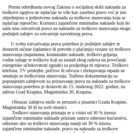
Prema odredbama novog Zakona o socijalnoj skrbi naknada za
troškove ogrjeva ne isplaćuje se više kao zasebno pravo već je isto
objedinjeno u jedinstvenu naknadu za troškove stanovanja koja se
isplaćuje mjesečno. Korisnici zajamčene minimalne naknade koji do
sada nisu ostvarivali pravo na naknadu za troškove stanovanja mogu
podnijeti zahtjev za ostvarenje navedenog prava.
U svrhu ostvarivanja prava potrebno je podnijeti zahtjev te
dostaviti račune (uplatnice ili potvrde o plaćanju) vezane uz troškove
stanovanja (najamnina, komunalne naknade, troškovi grijanja,
vodne usluge te troškove koji su nastali zbog radova na povećanju
energetske učinkovitosti zgrade) za posljednja tri mjeseca. Troškovi
telefona, TV pristojbe, pričuve ili odvoza i zbrinjavanja otpada ne
smatraju se troškovima stanovanja. Traženu dokumentaciju sa
popunjenim zahtjevom za priznavanje prava na naknadu za troškove
stanovanja potrebno je dostaviti do 15. studenog 2022. godine, na
adresu Grad Krapina, Magistratska 30, Krapina.
Obrazac zahtjeva može se preuzeti u pisarnici Grada Krapine,
Magistratska 30 ili na web stranici.
Troškovi stanovanja priznaju se u visini od 30 % iznosa
zajamčene minimalne naknade priznate samcu odnosno kućanstvu,
odnosno ako su troškovi stanovanja manji od 30 % iznosa
zajamčene minimalne naknade, pravo na naknadu za troškove