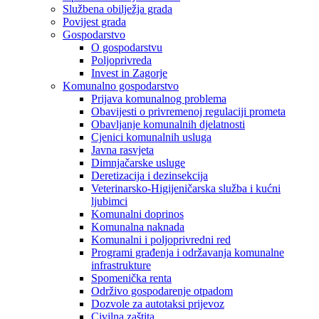
Službena obilježja grada
Povijest grada
Gospodarstvo
O gospodarstvu
Poljoprivreda
Invest in Zagorje
Komunalno gospodarstvo
Prijava komunalnog problema
Obavijesti o privremenoj regulaciji prometa
Obavljanje komunalnih djelatnosti
Cjenici komunalnih usluga
Javna rasvjeta
Dimnjačarske usluge
Deretizacija i dezinsekcija
Veterinarsko-Higijeničarska služba i kućni
ljubimci
Komunalni doprinos
Komunalna naknada
Komunalni i poljoprivredni red
Programi građenja i održavanja komunalne
infrastrukture
Spomenička renta
Održivo gospodarenje otpadom
Dozvole za autotaksi prijevoz
Civilna zaštita