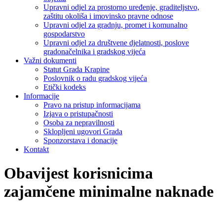
Upravni odjel za prostorno uređenje, graditeljstvo,
zaštitu okoliša i imovinsko pravne odnose
Upravni odjel za gradnju, promet i komunalno
gospodarstvo
Upravni odjel za društvene djelatnosti, poslove
gradonačelnika i gradskog vijeća
Važni dokumenti
Statut Grada Krapine
Poslovnik o radu gradskog vijeća
Etički kodeks
Informacije
Pravo na pristup informacijama
Izjava o pristupačnosti
Osoba za nepravilnosti
Sklopljeni ugovori Grada
Sponzorstava i donacije
Kontakt
Obavijest korisnicima
zajamčene minimalne naknade