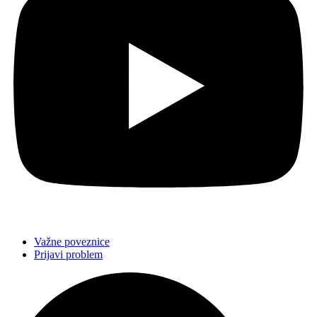
Važne poveznice
Prijavi problem