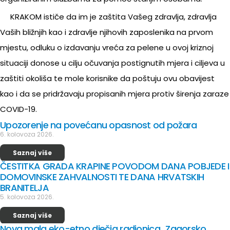
KRAKOM ističe da im je zaštita Vašeg zdravlja, zdravlja
Vaših bližnjih kao i zdravlje njihovih zaposlenika na prvom
mjestu, odluku o izdavanju vreća za pelene u ovoj kriznoj
situaciji donose u cilju očuvanja postignutih mjera i ciljeva u
zaštiti okoliša te mole korisnike da poštuju ovu obavijest
kao i da se pridržavaju propisanih mjera protiv širenja zaraze
COVID-19.
Upozorenje na povećanu opasnost od požara
6. kolovoza 2026.
Saznaj više
ČESTITKA GRADA KRAPINE POVODOM DANA POBJEDE I
DOMOVINSKE ZAHVALNOSTI TE DANA HRVATSKIH
BRANITELJA
5. kolovoza 2026.
Saznaj više
Nova mala eko-etno dječja radionica „Zagorsko