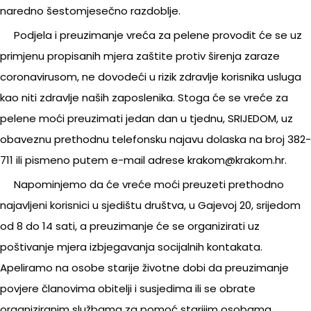
naredno šestomjesečno razdoblje.
Podjela i preuzimanje vreća za pelene provodit će se uz
primjenu propisanih mjera zaštite protiv širenja zaraze
coronavirusom, ne dovodeći u rizik zdravlje korisnika usluga
kao niti zdravlje naših zaposlenika. Stoga će se vreće za
pelene moći preuzimati jedan dan u tjednu, SRIJEDOM, uz
obaveznu prethodnu telefonsku najavu dolaska na broj 382-
711 ili pismeno putem e-mail adrese
krakom@krakom.hr.
Napominjemo da će vreće moći preuzeti prethodno
najavljeni korisnici u sjedištu društva, u Gajevoj 20, srijedom
od 8 do 14 sati, a preuzimanje će se organizirati uz
poštivanje mjera izbjegavanja socijalnih kontakata.
Apeliramo na osobe starije životne dobi da preuzimanje
povjere članovima obitelji i susjedima ili se obrate
organiziranim službama za pomoć starijim osobama.