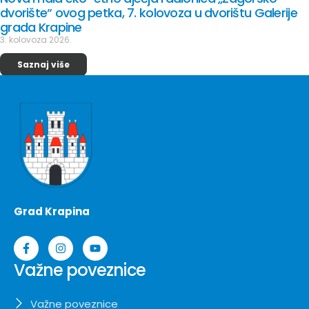
dvorište“ ovog petka, 7. kolovoza u dvorištu Galerije
grada Krapine
3. kolovoza 2026.
Saznaj više
Grad Krapina
Važne poveznice
Važne poveznice