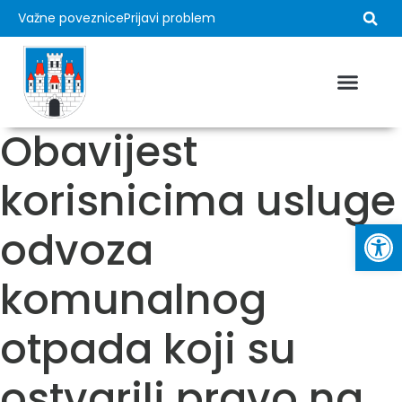
Važne poveznice
Prijavi problem
USTROJ GRADA
MLADI I GRAD
VAŽNI DOKUMEN
Obavijest
korisnicima usluge
Op
odvoza
komunalnog
otpada koji su
ostvarili pravo na