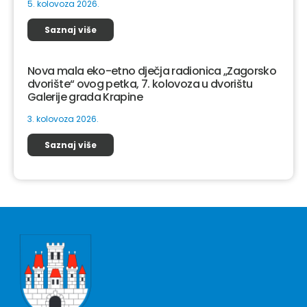
5. kolovoza 2026.
Saznaj više
Nova mala eko-etno dječja radionica „Zagorsko
dvorište“ ovog petka, 7. kolovoza u dvorištu
Galerije grada Krapine
3. kolovoza 2026.
Saznaj više