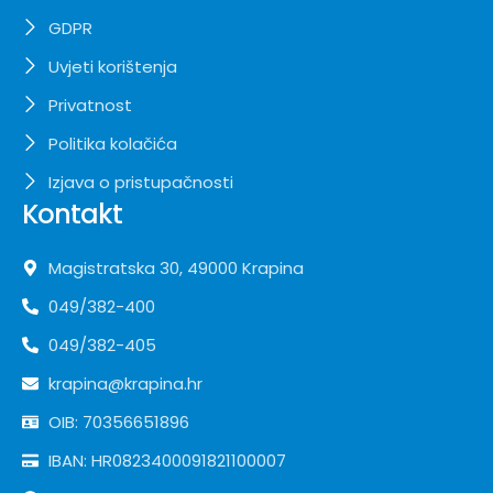
GDPR
Uvjeti korištenja
Privatnost
Politika kolačića
Izjava o pristupačnosti
Kontakt
Magistratska 30, 49000 Krapina
049/382-400
049/382-405
krapina@krapina.hr
OIB: 70356651896
IBAN: HR0823400091821100007