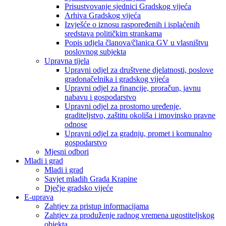
Prisustvovanje sjednici Gradskog vijeća
Arhiva Gradskog vijeća
Izvješće o iznosu raspoređenih i isplaćenih
sredstava političkim strankama
Popis udjela članova/članica GV u vlasništvu
poslovnog subjekta
Upravna tijela
Upravni odjel za društvene djelatnosti, poslove
gradonačelnika i gradskog vijeća
Upravni odjel za financije, proračun, javnu
nabavu i gospodarstvo
Upravni odjel za prostorno uređenje,
graditeljstvo, zaštitu okoliša i imovinsko pravne
odnose
Upravni odjel za gradnju, promet i komunalno
gospodarstvo
Mjesni odbori
Mladi i grad
Mladi i grad
Savjet mladih Grada Krapine
Dječje gradsko vijeće
E-uprava
Zahtjev za pristup informacijama
Zahtjev za produženje radnog vremena ugostiteljskog
objekta