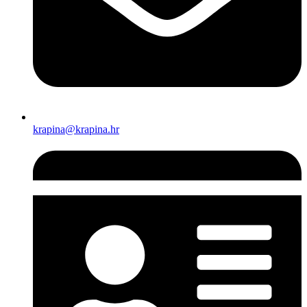
krapina@krapina.hr