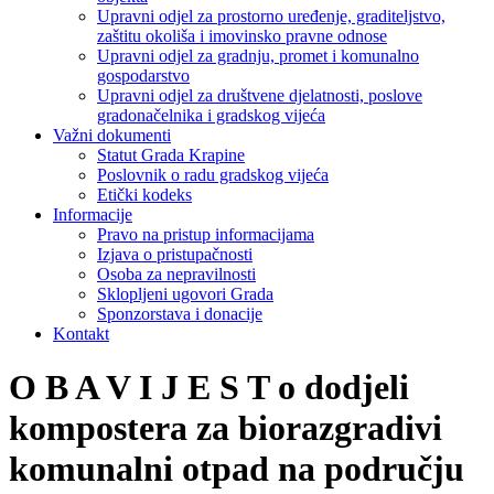
Upravni odjel za prostorno uređenje, graditeljstvo,
zaštitu okoliša i imovinsko pravne odnose
Upravni odjel za gradnju, promet i komunalno
gospodarstvo
Upravni odjel za društvene djelatnosti, poslove
gradonačelnika i gradskog vijeća
Važni dokumenti
Statut Grada Krapine
Poslovnik o radu gradskog vijeća
Etički kodeks
Informacije
Pravo na pristup informacijama
Izjava o pristupačnosti
Osoba za nepravilnosti
Sklopljeni ugovori Grada
Sponzorstava i donacije
Kontakt
O B A V I J E S T o dodjeli
kompostera za biorazgradivi
komunalni otpad na području