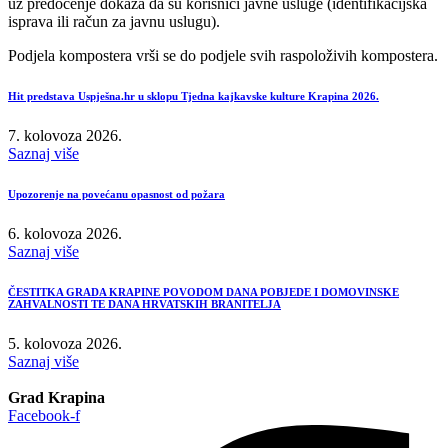
uz predočenje dokaza da su korisnici javne usluge (identifikacijska
isprava ili račun za javnu uslugu).
Podjela kompostera vrši se do podjele svih raspoloživih kompostera.
Hit predstava Uspješna.hr u sklopu Tjedna kajkavske kulture Krapina 2026.
7. kolovoza 2026.
Saznaj više
Upozorenje na povećanu opasnost od požara
6. kolovoza 2026.
Saznaj više
ČESTITKA GRADA KRAPINE POVODOM DANA POBJEDE I DOMOVINSKE
ZAHVALNOSTI TE DANA HRVATSKIH BRANITELJA
5. kolovoza 2026.
Saznaj više
Grad Krapina
Facebook-f