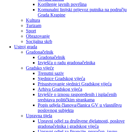
Korištenje javnih površina
Komunalni linijski prijevoz putnika na području
Grada Krapine
Kultura
Turizam
Sport
Obrazovanje
Socijalna skrb
Ustroj grada
Gradonačelnik
Gradonačelnik
Izvješća o radu gradonačelnika
Gradsko vijeće
Trenutni saziv
Sjednice Gradskog vijeća
Prisustvovanje sjednici Gradskog vijeća
Arhiva Gradskog vijeća
Izvješće o iznosu raspoređenih i isplaćenih
sredstava političkim strankama
Popis udjela članova/članica GV u vlasništvu
poslovnog subjekta
Upravna tijela
Upravni odjel za društvene djelatnosti, poslove
gradonačelnika i gradskog vijeća
Upravni odjel za financije, proračun, javnu