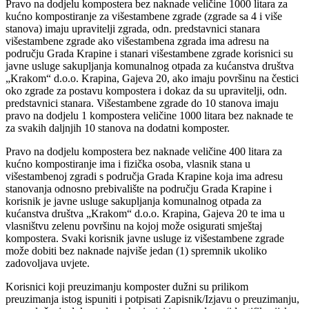
Pravo na dodjelu kompostera bez naknade veličine 1000 litara za
kućno kompostiranje za višestambene zgrade (zgrade sa 4 i više
stanova) imaju upravitelji zgrada, odn. predstavnici stanara
višestambene zgrade ako višestambena zgrada ima adresu na
području Grada Krapine i stanari višestambene zgrade korisnici su
javne usluge sakupljanja komunalnog otpada za kućanstva društva
„Krakom“ d.o.o. Krapina, Gajeva 20, ako imaju površinu na čestici
oko zgrade za postavu kompostera i dokaz da su upravitelji, odn.
predstavnici stanara. Višestambene zgrade do 10 stanova imaju
pravo na dodjelu 1 kompostera veličine 1000 litara bez naknade te
za svakih daljnjih 10 stanova na dodatni komposter.
Pravo na dodjelu kompostera bez naknade veličine 400 litara za
kućno kompostiranje ima i fizička osoba, vlasnik stana u
višestambenoj zgradi s područja Grada Krapine koja ima adresu
stanovanja odnosno prebivalište na području Grada Krapine i
korisnik je javne usluge sakupljanja komunalnog otpada za
kućanstva društva „Krakom“ d.o.o. Krapina, Gajeva 20 te ima u
vlasništvu zelenu površinu na kojoj može osigurati smještaj
kompostera. Svaki korisnik javne usluge iz višestambene zgrade
može dobiti bez naknade najviše jedan (1) spremnik ukoliko
zadovoljava uvjete.
Korisnici koji preuzimanju komposter dužni su prilikom
preuzimanja istog ispuniti i potpisati Zapisnik/Izjavu o preuzimanju,