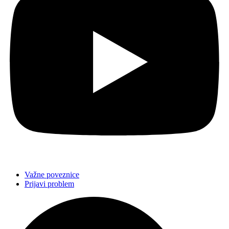
Važne poveznice
Prijavi problem