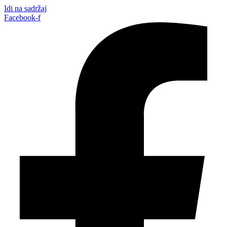
Idi na sadržaj
Facebook-f