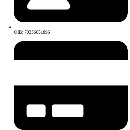
OIB: 70356651896