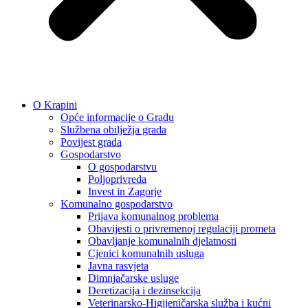
O Krapini
Opće informacije o Gradu
Službena obilježja grada
Povijest grada
Gospodarstvo
O gospodarstvu
Poljoprivreda
Invest in Zagorje
Komunalno gospodarstvo
Prijava komunalnog problema
Obavijesti o privremenoj regulaciji prometa
Obavljanje komunalnih djelatnosti
Cjenici komunalnih usluga
Javna rasvjeta
Dimnjačarske usluge
Deretizacija i dezinsekcija
Veterinarsko-Higijeničarska služba i kućni