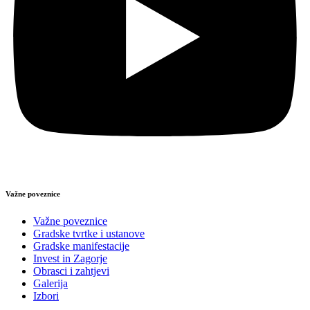
Važne poveznice
Važne poveznice
Gradske tvrtke i ustanove
Gradske manifestacije
Invest in Zagorje
Obrasci i zahtjevi
Galerija
Izbori