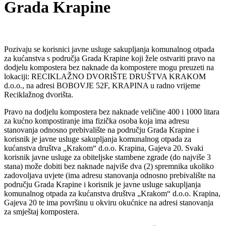
Grada Krapine
Pozivaju se korisnici javne usluge sakupljanja komunalnog otpada
za kućanstva s područja Grada Krapine koji žele ostvariti pravo na
dodjelu kompostera bez naknade da kompostere mogu preuzeti na
lokaciji: RECIKLAŽNO DVORIŠTE DRUŠTVA KRAKOM
d.o.o., na adresi BOBOVJE 52F, KRAPINA u radno vrijeme
Reciklažnog dvorišta.
Pravo na dodjelu kompostera bez naknade veličine 400 i 1000 litara
za kućno kompostiranje ima fizička osoba koja ima adresu
stanovanja odnosno prebivalište na području Grada Krapine i
korisnik je javne usluge sakupljanja komunalnog otpada za
kućanstva društva „Krakom“ d.o.o. Krapina, Gajeva 20. Svaki
korisnik javne usluge za obiteljske stambene zgrade (do najviše 3
stana) može dobiti bez naknade najviše dva (2) spremnika ukoliko
zadovoljava uvjete (ima adresu stanovanja odnosno prebivalište na
području Grada Krapine i korisnik je javne usluge sakupljanja
komunalnog otpada za kućanstva društva „Krakom“ d.o.o. Krapina,
Gajeva 20 te ima površinu u okviru okućnice na adresi stanovanja
za smještaj kompostera.