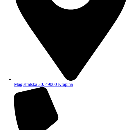
Magistratska 30, 49000 Krapina