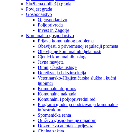
Službena obilježja grada
Povijest grada
Gospodarstvo
O gospodarstvu
Poljoprivreda
Invest in Zagorje
Komunalno gospodarstvo
Prijava komunalnog problema
Obavijesti o privremenoj regulaciji prometa
Obavljanje komunalnih djelatnosti
Cjenici komunalnih usluga
Javna rasvjeta
Dimnjačarske usluge
Deretizacija i dezinsekcija
Veterinarsko-Higijeničarska služba i kućni
ljubimci
Komunalni doprinos
Komunalna naknada
Komunalni i poljoprivredni red
Programi građenja i održavanja komunalne
infrastrukture
Spomenička renta
Održivo gospodarenje otpadom
Dozvole za autotaksi prijevoz
Civilna zaštita