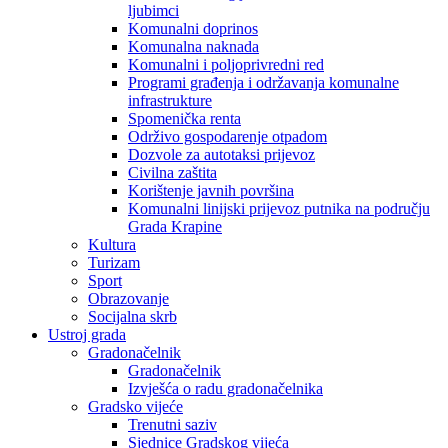
ljubimci
Komunalni doprinos
Komunalna naknada
Komunalni i poljoprivredni red
Programi građenja i održavanja komunalne
infrastrukture
Spomenička renta
Održivo gospodarenje otpadom
Dozvole za autotaksi prijevoz
Civilna zaštita
Korištenje javnih površina
Komunalni linijski prijevoz putnika na području
Grada Krapine
Kultura
Turizam
Sport
Obrazovanje
Socijalna skrb
Ustroj grada
Gradonačelnik
Gradonačelnik
Izvješća o radu gradonačelnika
Gradsko vijeće
Trenutni saziv
Sjednice Gradskog vijeća