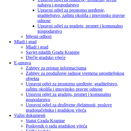
nabavu i gospodarstvo
Upravni odjel za prostorno uređenje,
graditeljstvo, zaštitu okoliša i imovinsko pravne
odnose
Upravni odjel za gradnju, promet i komunalno
gospodarstvo
Mjesni odbori
Mladi i grad
Mladi i grad
Savjet mladih Grada Krapine
Dječje gradsko vijeće
E-uprava
Zahtjev za pristup informacijama
Zahtjev za produženje radnog vremena ugostiteljskog
objekta
Upravni odjel za prostorno uređenje, graditeljstvo,
zaštitu okoliša i imovinsko pravne odnose
Upravni odjel za gradnju, promet i komunalno
gospodarstvo
Upravni odjel za društvene djelatnosti, poslove
gradonačelnika i gradskog vijeća
Važni dokumenti
Statut Grada Krapine
Poslovnik o radu gradskog vijeća