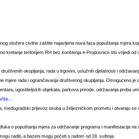
lnog stožera civilne zaštite najavljena nova faza popuštanja mjera ko
 kretanje teritorijem RH bez korištenja e-Propusnice što vrijedi od 
štvenih okupljanja, rada u trgovini, uslužnih djelatnosti i održavan
rane mjere rada i ograničavanja društvenog okupljanja. Omogućeno je o
tara, ugostiteljskih objekata, parkova prirode, održavanja proba umj
Više…
međugradski prijevoz osoba u željezničkom prometu i otvaraju se a
odluka o popuštanju mjera za održavanje programa i manifestacija na
 mogu raditi, a bazeni mogu početi s radom od 18. svibnja.