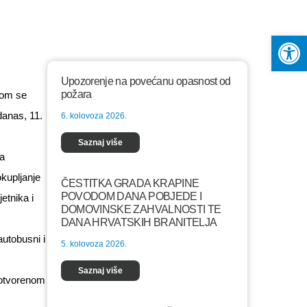
Op
Upozorenje na povećanu opasnost od
požara
jom se
danas, 11.
6. kolovoza 2026.
Saznaj više
ja
kupljanje
ČESTITKA GRADA KRAPINE
POVODOM DANA POBJEDE I
etnika i
DOMOVINSKE ZAHVALNOSTI TE
DANA HRVATSKIH BRANITELJA
utobusni i
5. kolovoza 2026.
Saznaj više
 otvorenom