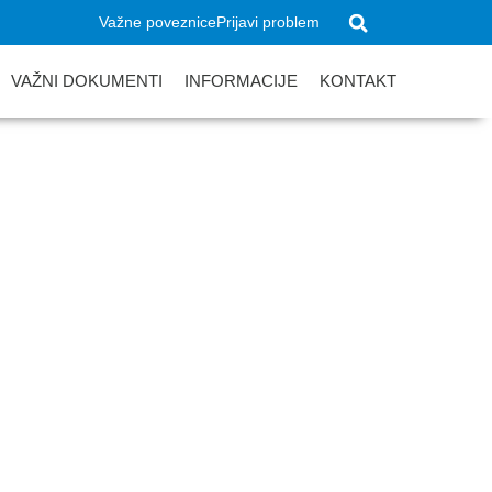
Važne poveznice
Prijavi problem
VAŽNI DOKUMENTI
INFORMACIJE
KONTAKT
H vezano za mjere