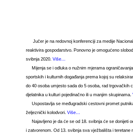
Jučer je na redovnoj konferenciji za medije Naciona
reaktivira gospodarstvo. Ponovno je omogućeno slobodno
svibnja 2020.
Više…
Mijenja se i odluka o nužnim mjerama ograničavanja dru
sportskih i kulturnih događanja prema kojoj su relaksi
do 40 osoba umjesto sada do 5 osoba, rad trgovačkih cen
djelatnika u kulturi pojedinačno ili u manjim skupinama.
Uspostavlja se međugradski cestovni promet putnika, 
željeznički kolodvori.
Više…
Najavljeno je da će se od 18. svibnja će se donijeti 
i zatvorenom. Od 13. svibnja sva vježbališta i teretane