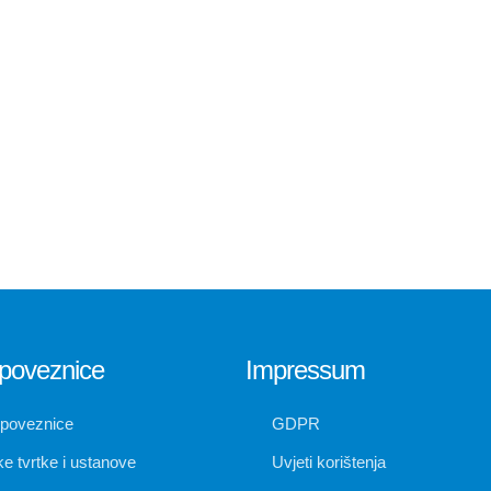
poveznice
Impressum
 poveznice
GDPR
e tvrtke i ustanove
Uvjeti korištenja