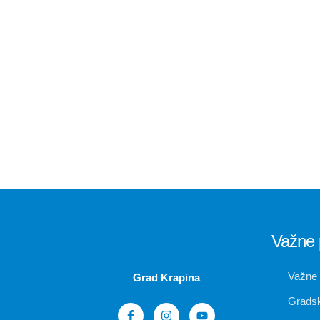
Važne 
Važne
Grad Krapina
Gradsk