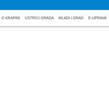
O KRAPINI
USTROJ GRADA
MLADI I GRAD
E-UPRAVA
era Civilne zaštite R