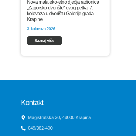
Nova mala eko-etno dječja radionica
„Zagorsko dvorište“ ovog petka, 7.
kolovoza u dvorištu Galerije grada
Krapine
3. kolovoza 2026.
Saznaj više
Kontakt
Magistratska 30, 49000 Krapina
049/382-400