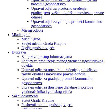
nabavu i gospodarstvo
Upravni odjel za prostorno uređenje,
graditeljstvo, zaštitu okoliša i imovinsko pravne
odnose
Upravni odjel za gradnju, promet i komunalno
gospodarstvo
Mjesni odbori
Mladi i grad
Mladi i grad
Savjet mladih Grada Krapine
Dječje gradsko vijeće
E-uprava
Zahtjev za pristup informacijama
Zahtjev za produženje radnog vremena ugostiteljskog
objekta
Upravni odjel za prostorno uređenje, graditeljstvo,
zaštitu okoliša i imovinsko pravne odnose
Upravni odjel za gradnju, promet i komunalno
gospodarstvo
Upravni odjel za društvene djelatnosti, poslove
gradonačelnika i gradskog vijeća
Važni dokumenti
Statut Grada Krapine
Poslovnik o radu gradskog vijeća