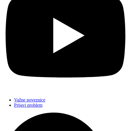
Važne poveznice
Prijavi problem