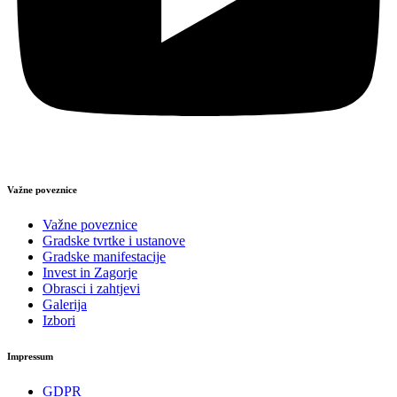
Važne poveznice
Važne poveznice
Gradske tvrtke i ustanove
Gradske manifestacije
Invest in Zagorje
Obrasci i zahtjevi
Galerija
Izbori
Impressum
GDPR