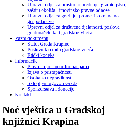
Upravni odjel za prostorno uređenje, graditeljstvo,
zaštitu okoliša i imovinsko pravne odnose
Upravni odjel za gradnju, promet i komunalno
gospodarstvo
Upravni odjel za društvene djelatnosti, poslove
gradonačelnika i gradskog vijeća
Važni dokumenti
Statut Grada Krapine
Poslovnik o radu gradskog vijeća
Etički kodeks
Informacije
Pravo na pristup informacijama
Izjava o pristupačnosti
Osoba za nepravilnosti
Sklopljeni ugovori Grada
Sponzorstava i donacije
Kontakt
Noć vještica u Gradskoj
knjižnici Krapina