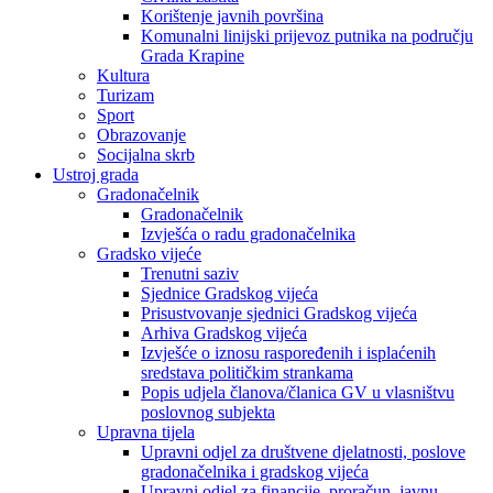
Korištenje javnih površina
Komunalni linijski prijevoz putnika na području
Grada Krapine
Kultura
Turizam
Sport
Obrazovanje
Socijalna skrb
Ustroj grada
Gradonačelnik
Gradonačelnik
Izvješća o radu gradonačelnika
Gradsko vijeće
Trenutni saziv
Sjednice Gradskog vijeća
Prisustvovanje sjednici Gradskog vijeća
Arhiva Gradskog vijeća
Izvješće o iznosu raspoređenih i isplaćenih
sredstava političkim strankama
Popis udjela članova/članica GV u vlasništvu
poslovnog subjekta
Upravna tijela
Upravni odjel za društvene djelatnosti, poslove
gradonačelnika i gradskog vijeća
Upravni odjel za financije, proračun, javnu