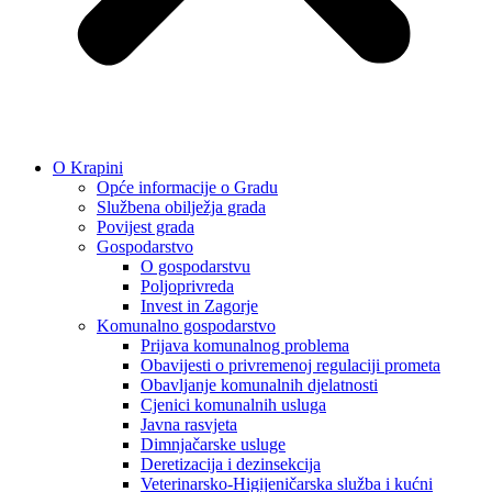
O Krapini
Opće informacije o Gradu
Službena obilježja grada
Povijest grada
Gospodarstvo
O gospodarstvu
Poljoprivreda
Invest in Zagorje
Komunalno gospodarstvo
Prijava komunalnog problema
Obavijesti o privremenoj regulaciji prometa
Obavljanje komunalnih djelatnosti
Cjenici komunalnih usluga
Javna rasvjeta
Dimnjačarske usluge
Deretizacija i dezinsekcija
Veterinarsko-Higijeničarska služba i kućni