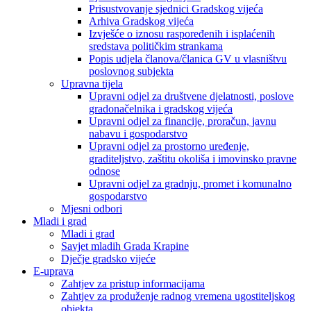
Prisustvovanje sjednici Gradskog vijeća
Arhiva Gradskog vijeća
Izvješće o iznosu raspoređenih i isplaćenih
sredstava političkim strankama
Popis udjela članova/članica GV u vlasništvu
poslovnog subjekta
Upravna tijela
Upravni odjel za društvene djelatnosti, poslove
gradonačelnika i gradskog vijeća
Upravni odjel za financije, proračun, javnu
nabavu i gospodarstvo
Upravni odjel za prostorno uređenje,
graditeljstvo, zaštitu okoliša i imovinsko pravne
odnose
Upravni odjel za gradnju, promet i komunalno
gospodarstvo
Mjesni odbori
Mladi i grad
Mladi i grad
Savjet mladih Grada Krapine
Dječje gradsko vijeće
E-uprava
Zahtjev za pristup informacijama
Zahtjev za produženje radnog vremena ugostiteljskog
objekta