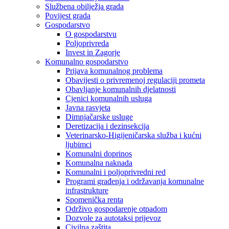
Službena obilježja grada
Povijest grada
Gospodarstvo
O gospodarstvu
Poljoprivreda
Invest in Zagorje
Komunalno gospodarstvo
Prijava komunalnog problema
Obavijesti o privremenoj regulaciji prometa
Obavljanje komunalnih djelatnosti
Cjenici komunalnih usluga
Javna rasvjeta
Dimnjačarske usluge
Deretizacija i dezinsekcija
Veterinarsko-Higijeničarska služba i kućni
ljubimci
Komunalni doprinos
Komunalna naknada
Komunalni i poljoprivredni red
Programi građenja i održavanja komunalne
infrastrukture
Spomenička renta
Održivo gospodarenje otpadom
Dozvole za autotaksi prijevoz
Civilna zaštita