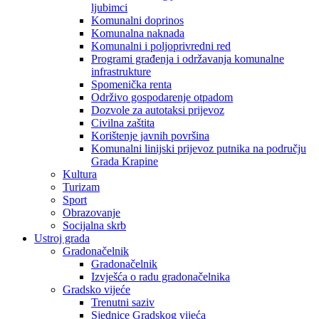
ljubimci
Komunalni doprinos
Komunalna naknada
Komunalni i poljoprivredni red
Programi građenja i održavanja komunalne
infrastrukture
Spomenička renta
Održivo gospodarenje otpadom
Dozvole za autotaksi prijevoz
Civilna zaštita
Korištenje javnih površina
Komunalni linijski prijevoz putnika na području
Grada Krapine
Kultura
Turizam
Sport
Obrazovanje
Socijalna skrb
Ustroj grada
Gradonačelnik
Gradonačelnik
Izvješća o radu gradonačelnika
Gradsko vijeće
Trenutni saziv
Sjednice Gradskog vijeća