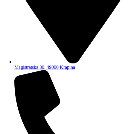
Magistratska 30, 49000 Krapina