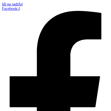
Idi na sadržaj
Facebook-f