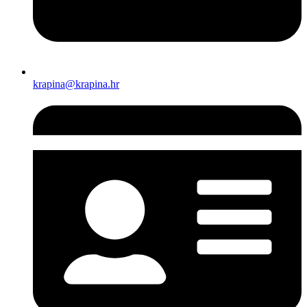
krapina@krapina.hr