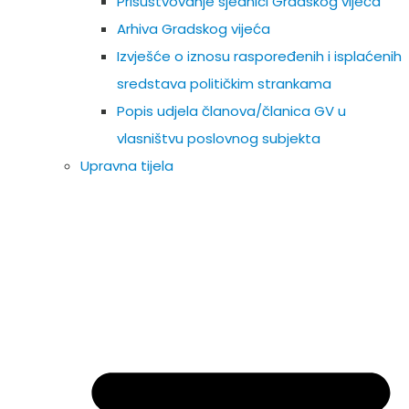
Prisustvovanje sjednici Gradskog vijeća
Arhiva Gradskog vijeća
Izvješće o iznosu raspoređenih i isplaćenih
sredstava političkim strankama
Popis udjela članova/članica GV u
vlasništvu poslovnog subjekta
Upravna tijela