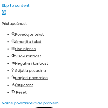
Skip to content
Open toolbar
Pristupačnost
Povećajte tekst
Smanjite tekst
Sive nijanse
Visoki kontrast
Negativni kontrast
Svijetla pozadina
Naglasi poveznice
Čitljiv font
Reset
Važne poveznice
Prijavi problem