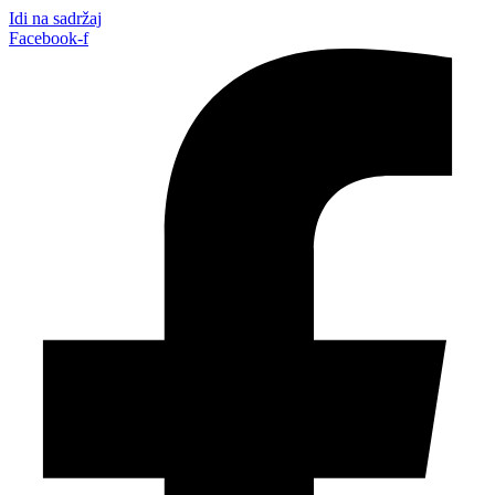
Idi na sadržaj
Facebook-f