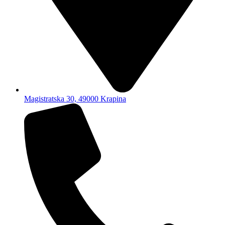
Magistratska 30, 49000 Krapina