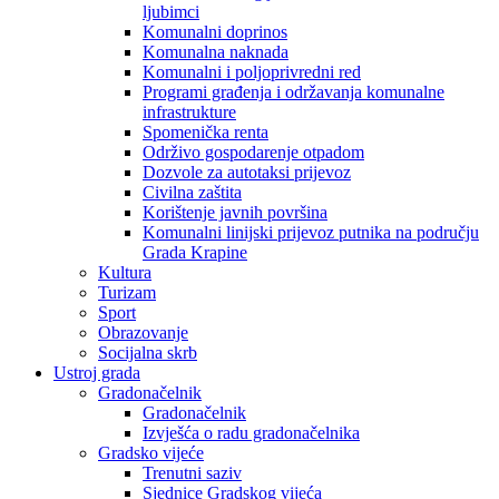
ljubimci
Komunalni doprinos
Komunalna naknada
Komunalni i poljoprivredni red
Programi građenja i održavanja komunalne
infrastrukture
Spomenička renta
Održivo gospodarenje otpadom
Dozvole za autotaksi prijevoz
Civilna zaštita
Korištenje javnih površina
Komunalni linijski prijevoz putnika na području
Grada Krapine
Kultura
Turizam
Sport
Obrazovanje
Socijalna skrb
Ustroj grada
Gradonačelnik
Gradonačelnik
Izvješća o radu gradonačelnika
Gradsko vijeće
Trenutni saziv
Sjednice Gradskog vijeća