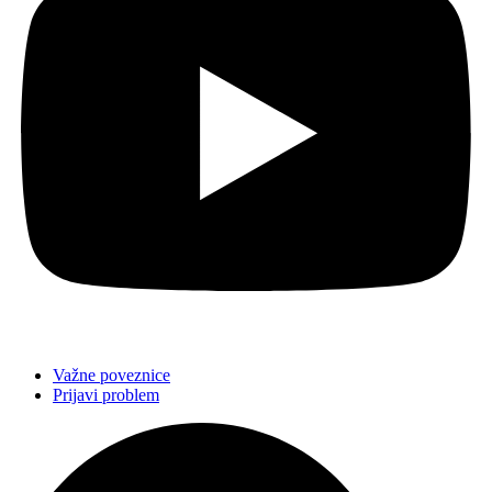
Važne poveznice
Prijavi problem