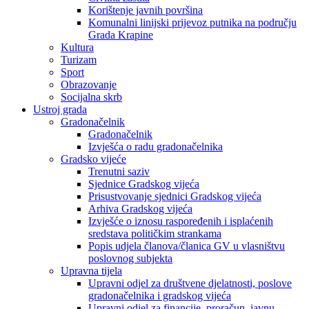
Korištenje javnih površina
Komunalni linijski prijevoz putnika na području
Grada Krapine
Kultura
Turizam
Sport
Obrazovanje
Socijalna skrb
Ustroj grada
Gradonačelnik
Gradonačelnik
Izvješća o radu gradonačelnika
Gradsko vijeće
Trenutni saziv
Sjednice Gradskog vijeća
Prisustvovanje sjednici Gradskog vijeća
Arhiva Gradskog vijeća
Izvješće o iznosu raspoređenih i isplaćenih
sredstava političkim strankama
Popis udjela članova/članica GV u vlasništvu
poslovnog subjekta
Upravna tijela
Upravni odjel za društvene djelatnosti, poslove
gradonačelnika i gradskog vijeća
Upravni odjel za financije, proračun, javnu