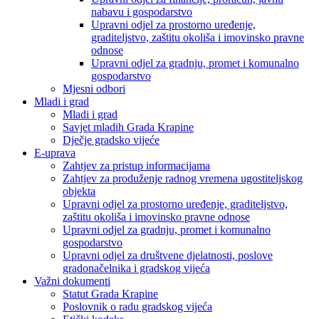
nabavu i gospodarstvo
Upravni odjel za prostorno uređenje,
graditeljstvo, zaštitu okoliša i imovinsko pravne
odnose
Upravni odjel za gradnju, promet i komunalno
gospodarstvo
Mjesni odbori
Mladi i grad
Mladi i grad
Savjet mladih Grada Krapine
Dječje gradsko vijeće
E-uprava
Zahtjev za pristup informacijama
Zahtjev za produženje radnog vremena ugostiteljskog
objekta
Upravni odjel za prostorno uređenje, graditeljstvo,
zaštitu okoliša i imovinsko pravne odnose
Upravni odjel za gradnju, promet i komunalno
gospodarstvo
Upravni odjel za društvene djelatnosti, poslove
gradonačelnika i gradskog vijeća
Važni dokumenti
Statut Grada Krapine
Poslovnik o radu gradskog vijeća