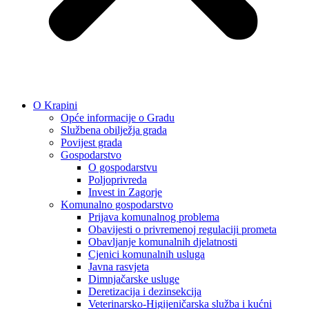
O Krapini
Opće informacije o Gradu
Službena obilježja grada
Povijest grada
Gospodarstvo
O gospodarstvu
Poljoprivreda
Invest in Zagorje
Komunalno gospodarstvo
Prijava komunalnog problema
Obavijesti o privremenoj regulaciji prometa
Obavljanje komunalnih djelatnosti
Cjenici komunalnih usluga
Javna rasvjeta
Dimnjačarske usluge
Deretizacija i dezinsekcija
Veterinarsko-Higijeničarska služba i kućni