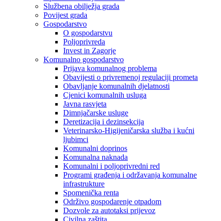
Službena obilježja grada
Povijest grada
Gospodarstvo
O gospodarstvu
Poljoprivreda
Invest in Zagorje
Komunalno gospodarstvo
Prijava komunalnog problema
Obavijesti o privremenoj regulaciji prometa
Obavljanje komunalnih djelatnosti
Cjenici komunalnih usluga
Javna rasvjeta
Dimnjačarske usluge
Deretizacija i dezinsekcija
Veterinarsko-Higijeničarska služba i kućni
ljubimci
Komunalni doprinos
Komunalna naknada
Komunalni i poljoprivredni red
Programi građenja i održavanja komunalne
infrastrukture
Spomenička renta
Održivo gospodarenje otpadom
Dozvole za autotaksi prijevoz
Civilna zaštita