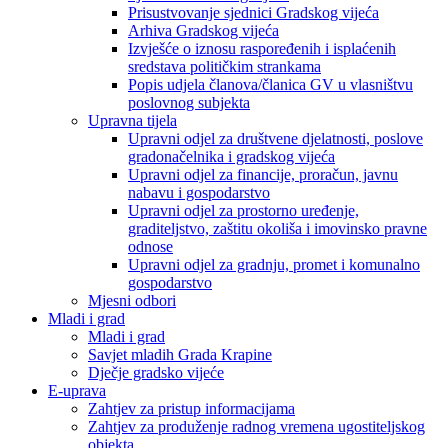
Prisustvovanje sjednici Gradskog vijeća
Arhiva Gradskog vijeća
Izvješće o iznosu raspoređenih i isplaćenih
sredstava političkim strankama
Popis udjela članova/članica GV u vlasništvu
poslovnog subjekta
Upravna tijela
Upravni odjel za društvene djelatnosti, poslove
gradonačelnika i gradskog vijeća
Upravni odjel za financije, proračun, javnu
nabavu i gospodarstvo
Upravni odjel za prostorno uređenje,
graditeljstvo, zaštitu okoliša i imovinsko pravne
odnose
Upravni odjel za gradnju, promet i komunalno
gospodarstvo
Mjesni odbori
Mladi i grad
Mladi i grad
Savjet mladih Grada Krapine
Dječje gradsko vijeće
E-uprava
Zahtjev za pristup informacijama
Zahtjev za produženje radnog vremena ugostiteljskog
objekta