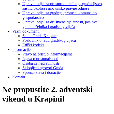
Upravni odjel za prostorno uređenje, graditeljstvo,
zaštitu okoliša i imovinsko pravne odnose
Upravni odjel za gradnju, promet i komunalno
gospodarstvo
Upravni odjel za društvene djelatnosti, poslove
gradonačelnika i gradskog vijeća
Važni dokumenti
Statut Grada Krapine
Poslovnik o radu gradskog vijeća
Etički kodeks
Informacije
Pravo na pristup informacijama
Izjava o pristupačnosti
Osoba za nepravilnosti
Sklopljeni ugovori Grada
Sponzorstava i donacije
Kontakt
Ne propustite 2. adventski
vikend u Krapini!