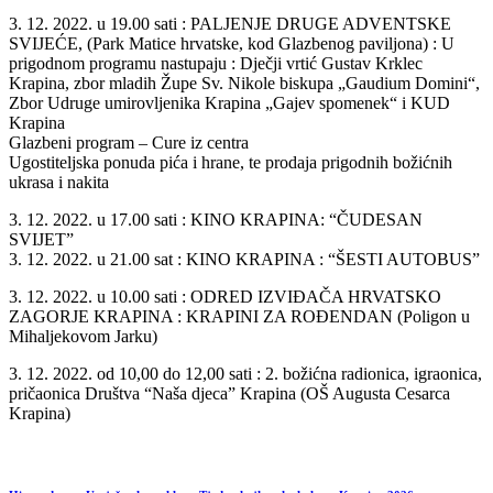
3. 12. 2022. u 19.00 sati : PALJENJE DRUGE ADVENTSKE
SVIJEĆE, (Park Matice hrvatske, kod Glazbenog paviljona) : U
prigodnom programu nastupaju : Dječji vrtić Gustav Krklec
Krapina, zbor mladih Župe Sv. Nikole biskupa „Gaudium Domini“,
Zbor Udruge umirovljenika Krapina „Gajev spomenek“ i KUD
Krapina
Glazbeni program – Cure iz centra
Ugostiteljska ponuda pića i hrane, te prodaja prigodnih božićnih
ukrasa i nakita
3. 12. 2022. u 17.00 sati : KINO KRAPINA: “ČUDESAN
SVIJET”
3. 12. 2022. u 21.00 sat : KINO KRAPINA : “ŠESTI AUTOBUS”
3. 12. 2022. u 10.00 sati : ODRED IZVIĐAČA HRVATSKO
ZAGORJE KRAPINA : KRAPINI ZA ROĐENDAN (Poligon u
Mihaljekovom Jarku)
3. 12. 2022. od 10,00 do 12,00 sati : 2. božićna radionica, igraonica,
pričaonica Društva “Naša djeca” Krapina (OŠ Augusta Cesarca
Krapina)