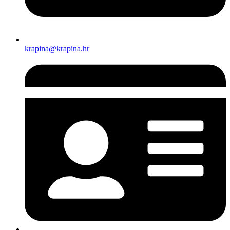
krapina@krapina.hr