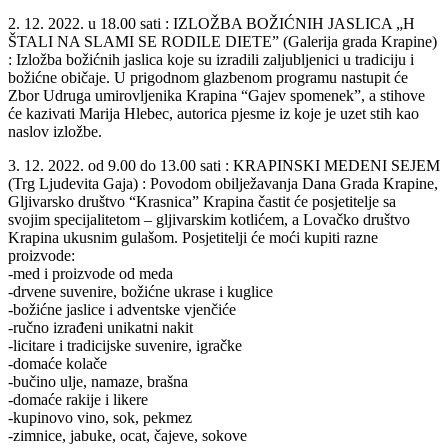
2. 12. 2022. u 18.00 sati : IZLOŽBA BOŽIĆNIH JASLICA „H
ŠTALI NA SLAMI SE RODILE DIETE” (Galerija grada Krapine)
: Izložba božićnih jaslica koje su izradili zaljubljenici u tradiciju i
božićne običaje. U prigodnom glazbenom programu nastupit će
Zbor Udruga umirovljenika Krapina “Gajev spomenek”, a stihove
će kazivati Marija Hlebec, autorica pjesme iz koje je uzet stih kao
naslov izložbe.
3. 12. 2022. od 9.00 do 13.00 sati : KRAPINSKI MEDENI SEJEM
(Trg Ljudevita Gaja) : Povodom obilježavanja Dana Grada Krapine,
Gljivarsko društvo “Krasnica” Krapina častit će posjetitelje sa
svojim specijalitetom – gljivarskim kotlićem, a Lovačko društvo
Krapina ukusnim gulašom. Posjetitelji će moći kupiti razne
proizvode:
-med i proizvode od meda
-drvene suvenire, božićne ukrase i kuglice
-božićne jaslice i adventske vjenčiće
-ručno izrađeni unikatni nakit
-licitare i tradicijske suvenire, igračke
-domaće kolače
-bučino ulje, namaze, brašna
-domaće rakije i likere
-kupinovo vino, sok, pekmez
-zimnice, jabuke, ocat, čajeve, sokove