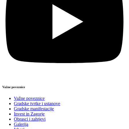
Važne poveznice
Važne poveznice
Gradske tvrtke i ustanove
Gradske manifestacije
Invest in Zagorje
Obrasci i zahtjevi
Galerija