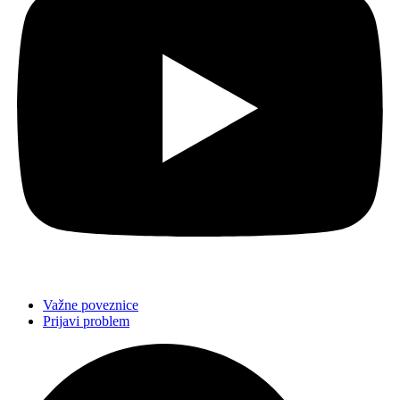
Važne poveznice
Prijavi problem