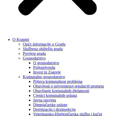
O Krapini
Opće informacije o Gradu
Službena obilježja grada
Povijest grada
Gospodarstvo
O gospodarstvu
Poljoprivreda
Invest in Zagorje
Komunalno gospodarstvo
Prijava komunalnog problema
Obavijesti o privremenoj regulaciji prometa
Obavljanje komunalnih djelatnosti
Cjenici komunalnih usluga
Javna rasvjeta
Dimnjačarske usluge
Deretizacija i dezinsekcija
Veterinarsko-Higijeničarska služba i kućni