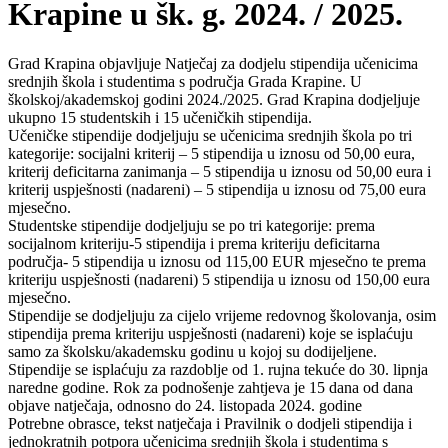
Krapine u šk. g. 2024. / 2025.
Grad Krapina objavljuje Natječaj za dodjelu stipendija učenicima
srednjih škola i studentima s područja Grada Krapine. U
školskoj/akademskoj godini 2024./2025. Grad Krapina dodjeljuje
ukupno 15 studentskih i 15 učeničkih stipendija.
Učeničke stipendije dodjeljuju se učenicima srednjih škola po tri
kategorije: socijalni kriterij – 5 stipendija u iznosu od 50,00 eura,
kriterij deficitarna zanimanja – 5 stipendija u iznosu od 50,00 eura i
kriterij uspješnosti (nadareni) – 5 stipendija u iznosu od 75,00 eura
mjesečno.
Studentske stipendije dodjeljuju se po tri kategorije: prema
socijalnom kriteriju-5 stipendija i prema kriteriju deficitarna
područja- 5 stipendija u iznosu od 115,00 EUR mjesečno te prema
kriteriju uspješnosti (nadareni) 5 stipendija u iznosu od 150,00 eura
mjesečno.
Stipendije se dodjeljuju za cijelo vrijeme redovnog školovanja, osim
stipendija prema kriteriju uspješnosti (nadareni) koje se isplaćuju
samo za školsku/akademsku godinu u kojoj su dodijeljene.
Stipendije se isplaćuju za razdoblje od 1. rujna tekuće do 30. lipnja
naredne godine. Rok za podnošenje zahtjeva je 15 dana od dana
objave natječaja, odnosno do 24. listopada 2024. godine
Potrebne obrasce, tekst natječaja i Pravilnik o dodjeli stipendija i
jednokratnih potpora učenicima srednjih škola i studentima s