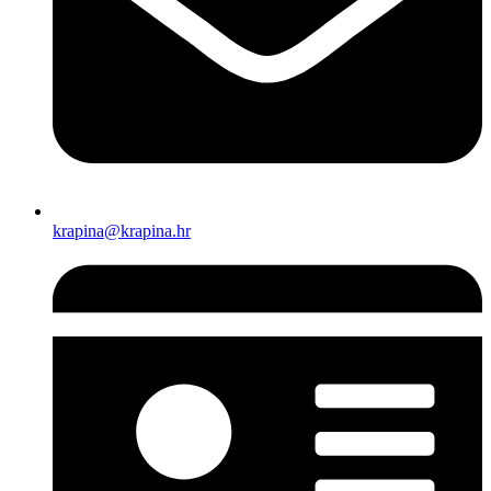
krapina@krapina.hr