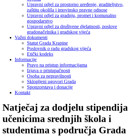
Upravni odjel za prostorno uređenje, graditeljstvo,
zaštitu okoliša i imovinsko pravne odnose
Upravni odjel za gradnju, promet i komunalno
gospodarstvo
Upravni odjel za društvene djelatnosti, poslove
gradonačelnika i gradskog vijeća
Važni dokumenti
Statut Grada Krapine
Poslovnik o radu gradskog vijeća
Etički kodeks
Informacije
Pravo na pristup informacijama
Izjava o pristupačnosti
Osoba za nepravilnosti
Sklopljeni ugovori Grada
Sponzorstava i donacije
Kontakt
Natječaj za dodjelu stipendija
učenicima srednjih škola i
studentima s područja Grada