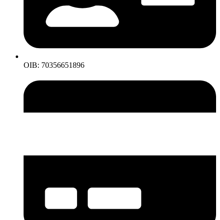
OIB: 70356651896