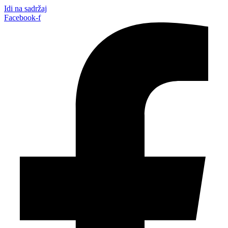
Idi na sadržaj
Facebook-f