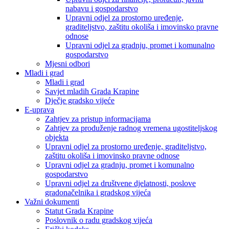
nabavu i gospodarstvo
Upravni odjel za prostorno uređenje,
graditeljstvo, zaštitu okoliša i imovinsko pravne
odnose
Upravni odjel za gradnju, promet i komunalno
gospodarstvo
Mjesni odbori
Mladi i grad
Mladi i grad
Savjet mladih Grada Krapine
Dječje gradsko vijeće
E-uprava
Zahtjev za pristup informacijama
Zahtjev za produženje radnog vremena ugostiteljskog
objekta
Upravni odjel za prostorno uređenje, graditeljstvo,
zaštitu okoliša i imovinsko pravne odnose
Upravni odjel za gradnju, promet i komunalno
gospodarstvo
Upravni odjel za društvene djelatnosti, poslove
gradonačelnika i gradskog vijeća
Važni dokumenti
Statut Grada Krapine
Poslovnik o radu gradskog vijeća