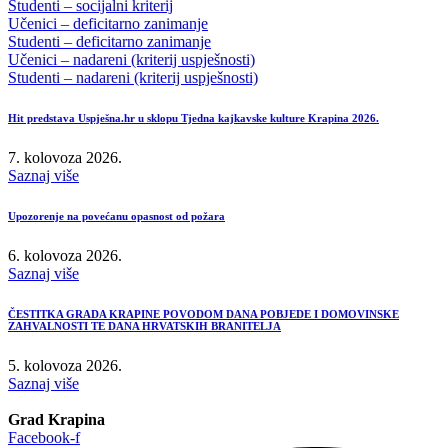
Studenti – socijalni kriterij
Učenici – deficitarno zanimanje
Studenti – deficitarno zanimanje
Učenici – nadareni (kriterij uspješnosti)
Studenti – nadareni (kriterij uspješnosti)
Hit predstava Uspješna.hr u sklopu Tjedna kajkavske kulture Krapina 2026.
7. kolovoza 2026.
Saznaj više
Upozorenje na povećanu opasnost od požara
6. kolovoza 2026.
Saznaj više
ČESTITKA GRADA KRAPINE POVODOM DANA POBJEDE I DOMOVINSKE
ZAHVALNOSTI TE DANA HRVATSKIH BRANITELJA
5. kolovoza 2026.
Saznaj više
Grad Krapina
Facebook-f