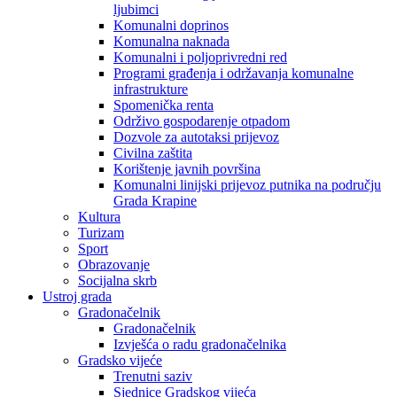
ljubimci
Komunalni doprinos
Komunalna naknada
Komunalni i poljoprivredni red
Programi građenja i održavanja komunalne
infrastrukture
Spomenička renta
Održivo gospodarenje otpadom
Dozvole za autotaksi prijevoz
Civilna zaštita
Korištenje javnih površina
Komunalni linijski prijevoz putnika na području
Grada Krapine
Kultura
Turizam
Sport
Obrazovanje
Socijalna skrb
Ustroj grada
Gradonačelnik
Gradonačelnik
Izvješća o radu gradonačelnika
Gradsko vijeće
Trenutni saziv
Sjednice Gradskog vijeća