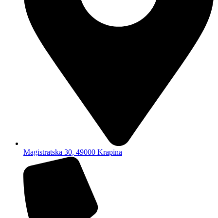
Magistratska 30, 49000 Krapina