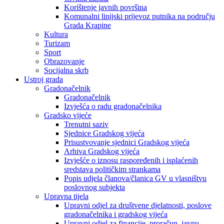
Korištenje javnih površina
Komunalni linijski prijevoz putnika na području
Grada Krapine
Kultura
Turizam
Sport
Obrazovanje
Socijalna skrb
Ustroj grada
Gradonačelnik
Gradonačelnik
Izvješća o radu gradonačelnika
Gradsko vijeće
Trenutni saziv
Sjednice Gradskog vijeća
Prisustvovanje sjednici Gradskog vijeća
Arhiva Gradskog vijeća
Izvješće o iznosu raspoređenih i isplaćenih
sredstava političkim strankama
Popis udjela članova/članica GV u vlasništvu
poslovnog subjekta
Upravna tijela
Upravni odjel za društvene djelatnosti, poslove
gradonačelnika i gradskog vijeća
Upravni odjel za financije, proračun, javnu