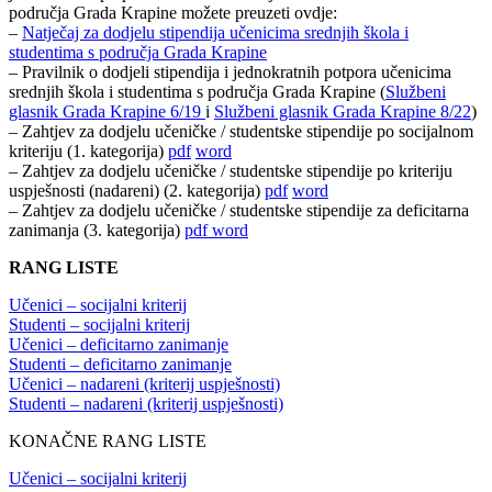
područja Grada Krapine možete preuzeti ovdje:
–
Natječaj za dodjelu stipendija učenicima srednjih škola i
studentima s područja Grada Krapine
– Pravilnik o dodjeli stipendija i jednokratnih potpora učenicima
srednjih škola i studentima s područja Grada Krapine (
Službeni
glasnik Grada Krapine 6/19
i
Službeni glasnik Grada Krapine 8/22
)
– Zahtjev za dodjelu učeničke / studentske stipendije po socijalnom
kriteriju (1. kategorija)
pdf
word
– Zahtjev za dodjelu učeničke / studentske stipendije po kriteriju
uspješnosti (nadareni) (2. kategorija)
pdf
word
– Zahtjev za dodjelu učeničke / studentske stipendije za deficitarna
zanimanja (3. kategorija)
pdf
word
RANG LISTE
Učenici – socijalni kriterij
Studenti – socijalni kriterij
Učenici – deficitarno zanimanje
Studenti – deficitarno zanimanje
Učenici – nadareni (kriterij uspješnosti)
Studenti – nadareni (kriterij uspješnosti)
KONAČNE RANG LISTE
Učenici – socijalni kriterij