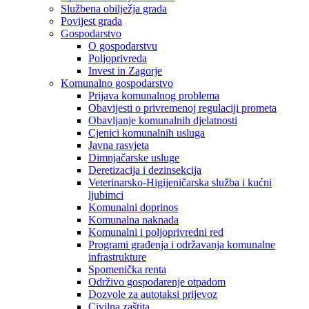
Službena obilježja grada
Povijest grada
Gospodarstvo
O gospodarstvu
Poljoprivreda
Invest in Zagorje
Komunalno gospodarstvo
Prijava komunalnog problema
Obavijesti o privremenoj regulaciji prometa
Obavljanje komunalnih djelatnosti
Cjenici komunalnih usluga
Javna rasvjeta
Dimnjačarske usluge
Deretizacija i dezinsekcija
Veterinarsko-Higijeničarska služba i kućni
ljubimci
Komunalni doprinos
Komunalna naknada
Komunalni i poljoprivredni red
Programi građenja i održavanja komunalne
infrastrukture
Spomenička renta
Održivo gospodarenje otpadom
Dozvole za autotaksi prijevoz
Civilna zaštita