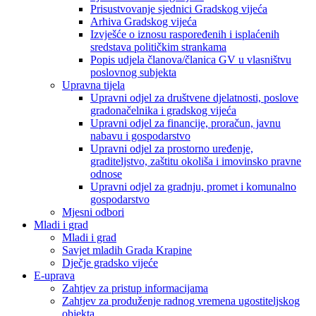
Prisustvovanje sjednici Gradskog vijeća
Arhiva Gradskog vijeća
Izvješće o iznosu raspoređenih i isplaćenih
sredstava političkim strankama
Popis udjela članova/članica GV u vlasništvu
poslovnog subjekta
Upravna tijela
Upravni odjel za društvene djelatnosti, poslove
gradonačelnika i gradskog vijeća
Upravni odjel za financije, proračun, javnu
nabavu i gospodarstvo
Upravni odjel za prostorno uređenje,
graditeljstvo, zaštitu okoliša i imovinsko pravne
odnose
Upravni odjel za gradnju, promet i komunalno
gospodarstvo
Mjesni odbori
Mladi i grad
Mladi i grad
Savjet mladih Grada Krapine
Dječje gradsko vijeće
E-uprava
Zahtjev za pristup informacijama
Zahtjev za produženje radnog vremena ugostiteljskog
objekta