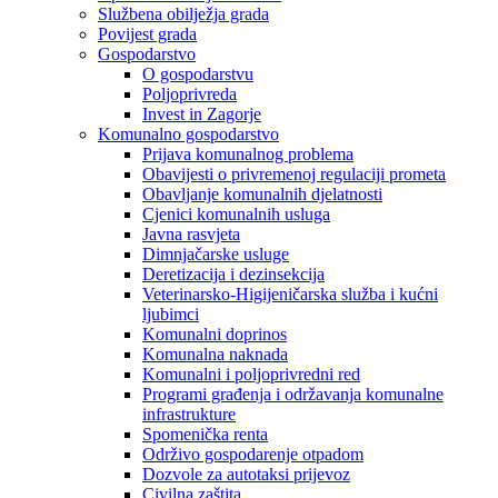
Službena obilježja grada
Povijest grada
Gospodarstvo
O gospodarstvu
Poljoprivreda
Invest in Zagorje
Komunalno gospodarstvo
Prijava komunalnog problema
Obavijesti o privremenoj regulaciji prometa
Obavljanje komunalnih djelatnosti
Cjenici komunalnih usluga
Javna rasvjeta
Dimnjačarske usluge
Deretizacija i dezinsekcija
Veterinarsko-Higijeničarska služba i kućni
ljubimci
Komunalni doprinos
Komunalna naknada
Komunalni i poljoprivredni red
Programi građenja i održavanja komunalne
infrastrukture
Spomenička renta
Održivo gospodarenje otpadom
Dozvole za autotaksi prijevoz
Civilna zaštita