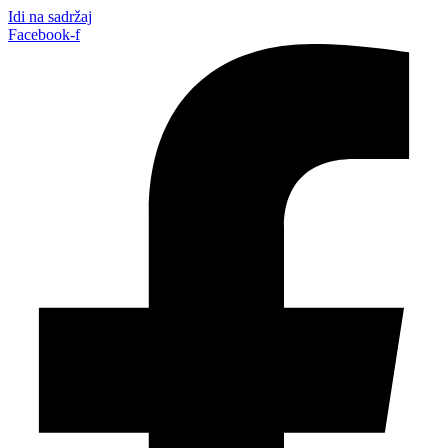
Idi na sadržaj
Facebook-f