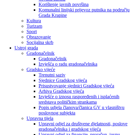
Korištenje javnih površina
Komunalni linijski prijevoz putnika na području
Grada Krapine
Kultura
Turizam
Sport
Obrazovanje
Socijalna skrb
Ustroj grada
Gradonačelnik
Gradonačelnik
Izvješća o radu gradonačelnika
Gradsko vijeće
Trenutni saziv
Sjednice Gradskog vijeća
Prisustvovanje sjednici Gradskog vijeća
Arhiva Gradskog vijeća
Izvješće o iznosu raspoređenih i isplaćenih
sredstava političkim strankama
Popis udjela članova/članica GV u vlasništvu
poslovnog subjekta
Upravna tijela
Upravni odjel za društvene djelatnosti, poslove
gradonačelnika i gradskog vijeća
Upravni odjel za financije, proračun, javnu