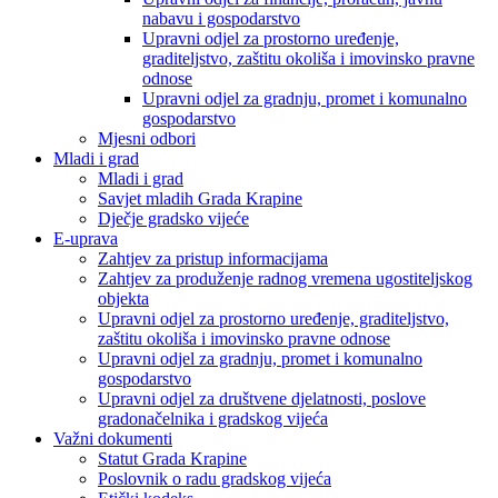
nabavu i gospodarstvo
Upravni odjel za prostorno uređenje,
graditeljstvo, zaštitu okoliša i imovinsko pravne
odnose
Upravni odjel za gradnju, promet i komunalno
gospodarstvo
Mjesni odbori
Mladi i grad
Mladi i grad
Savjet mladih Grada Krapine
Dječje gradsko vijeće
E-uprava
Zahtjev za pristup informacijama
Zahtjev za produženje radnog vremena ugostiteljskog
objekta
Upravni odjel za prostorno uređenje, graditeljstvo,
zaštitu okoliša i imovinsko pravne odnose
Upravni odjel za gradnju, promet i komunalno
gospodarstvo
Upravni odjel za društvene djelatnosti, poslove
gradonačelnika i gradskog vijeća
Važni dokumenti
Statut Grada Krapine
Poslovnik o radu gradskog vijeća