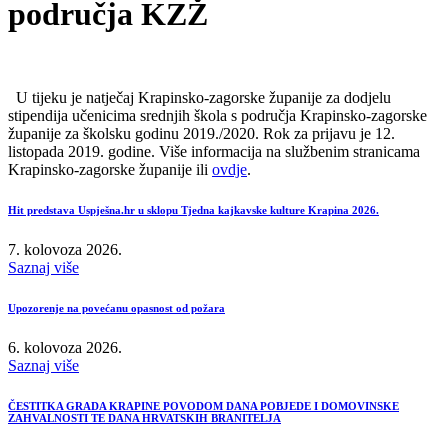
područja KZŽ
U tijeku je natječaj Krapinsko-zagorske županije za dodjelu
stipendija učenicima srednjih škola s područja Krapinsko-zagorske
županije za školsku godinu 2019./2020. Rok za prijavu je 12.
listopada 2019. godine. Više informacija na službenim stranicama
Krapinsko-zagorske županije ili
ovdje
.
Hit predstava Uspješna.hr u sklopu Tjedna kajkavske kulture Krapina 2026.
7. kolovoza 2026.
Saznaj više
Upozorenje na povećanu opasnost od požara
6. kolovoza 2026.
Saznaj više
ČESTITKA GRADA KRAPINE POVODOM DANA POBJEDE I DOMOVINSKE
ZAHVALNOSTI TE DANA HRVATSKIH BRANITELJA