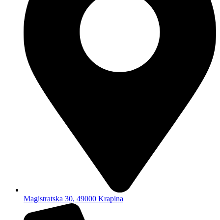
Magistratska 30, 49000 Krapina