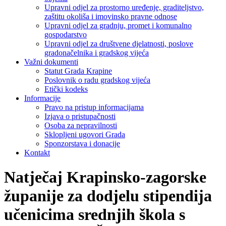
Upravni odjel za prostorno uređenje, graditeljstvo,
zaštitu okoliša i imovinsko pravne odnose
Upravni odjel za gradnju, promet i komunalno
gospodarstvo
Upravni odjel za društvene djelatnosti, poslove
gradonačelnika i gradskog vijeća
Važni dokumenti
Statut Grada Krapine
Poslovnik o radu gradskog vijeća
Etički kodeks
Informacije
Pravo na pristup informacijama
Izjava o pristupačnosti
Osoba za nepravilnosti
Sklopljeni ugovori Grada
Sponzorstava i donacije
Kontakt
Natječaj Krapinsko-zagorske
županije za dodjelu stipendija
učenicima srednjih škola s