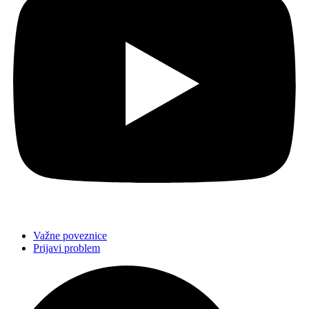
Važne poveznice
Prijavi problem