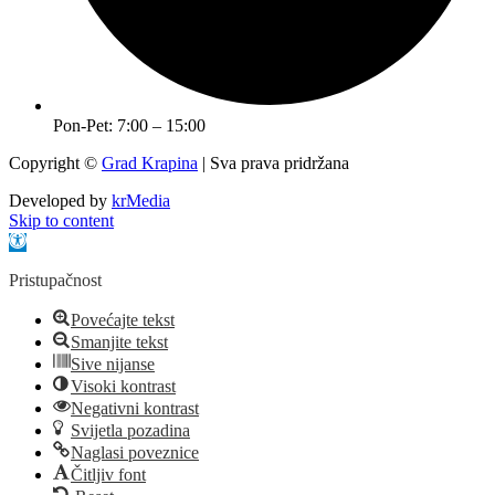
Pon-Pet: 7:00 – 15:00
Copyright ©
Grad Krapina
| Sva prava pridržana
Developed by
krMedia
Skip to content
Open toolbar
Pristupačnost
Povećajte tekst
Smanjite tekst
Sive nijanse
Visoki kontrast
Negativni kontrast
Svijetla pozadina
Naglasi poveznice
Čitljiv font