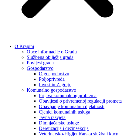
O Krapini
Opće informacije o Gradu
Službena obilježja grada
Povijest grada
Gospodarstvo
O gospodarstvu
Poljoprivreda
Invest in Zagorje
Komunalno gospodarstvo
Prijava komunalnog problema
Obavijesti o privremenoj regulaciji prometa
Obavljanje komunalnih djelatnosti
Cjenici komunalnih usluga
Javna rasvjeta
Dimnjačarske usluge
Deretizacija i dezinsekcija
Veterinarsko-Higijeničarska služba i kućni