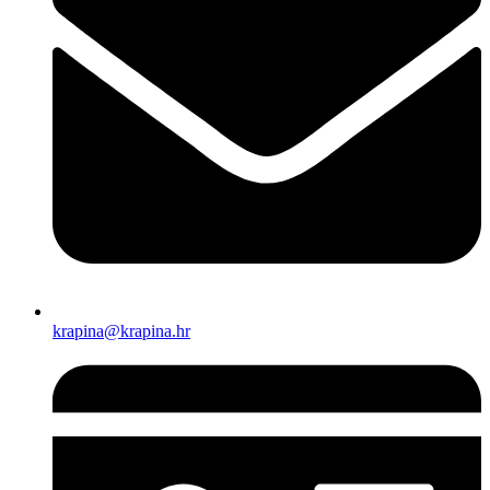
krapina@krapina.hr