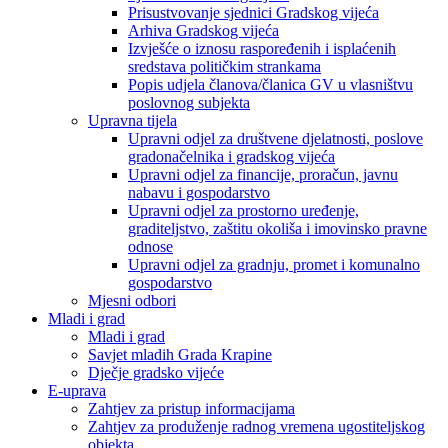
Prisustvovanje sjednici Gradskog vijeća
Arhiva Gradskog vijeća
Izvješće o iznosu raspoređenih i isplaćenih
sredstava političkim strankama
Popis udjela članova/članica GV u vlasništvu
poslovnog subjekta
Upravna tijela
Upravni odjel za društvene djelatnosti, poslove
gradonačelnika i gradskog vijeća
Upravni odjel za financije, proračun, javnu
nabavu i gospodarstvo
Upravni odjel za prostorno uređenje,
graditeljstvo, zaštitu okoliša i imovinsko pravne
odnose
Upravni odjel za gradnju, promet i komunalno
gospodarstvo
Mjesni odbori
Mladi i grad
Mladi i grad
Savjet mladih Grada Krapine
Dječje gradsko vijeće
E-uprava
Zahtjev za pristup informacijama
Zahtjev za produženje radnog vremena ugostiteljskog
objekta