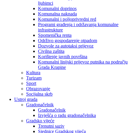
ljubimci
Komunalni doprinos
Komunalna naknada
Komunalni i poljoprivredni red
Programi građenja i održavanja komunalne
infrastrukture
Spomenička renta
Održivo gospodarenje otpadom
Dozvole za autotaksi prijevoz
Civilna zaštita
Korištenje javnih površina
Komunalni linijski prijevoz putnika na području
Grada Krapine
Kultura
Turizam
Sport
Obrazovanje
Socijalna skrb
Ustroj grada
Gradonačelnik
Gradonačelnik
Izvješća o radu gradonačelnika
Gradsko vijeće
Trenutni saziv
Sjednice Gradskog vijeća