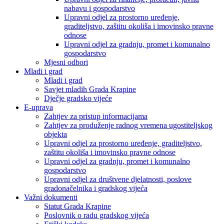
nabavu i gospodarstvo
Upravni odjel za prostorno uređenje,
graditeljstvo, zaštitu okoliša i imovinsko pravne
odnose
Upravni odjel za gradnju, promet i komunalno
gospodarstvo
Mjesni odbori
Mladi i grad
Mladi i grad
Savjet mladih Grada Krapine
Dječje gradsko vijeće
E-uprava
Zahtjev za pristup informacijama
Zahtjev za produženje radnog vremena ugostiteljskog
objekta
Upravni odjel za prostorno uređenje, graditeljstvo,
zaštitu okoliša i imovinsko pravne odnose
Upravni odjel za gradnju, promet i komunalno
gospodarstvo
Upravni odjel za društvene djelatnosti, poslove
gradonačelnika i gradskog vijeća
Važni dokumenti
Statut Grada Krapine
Poslovnik o radu gradskog vijeća