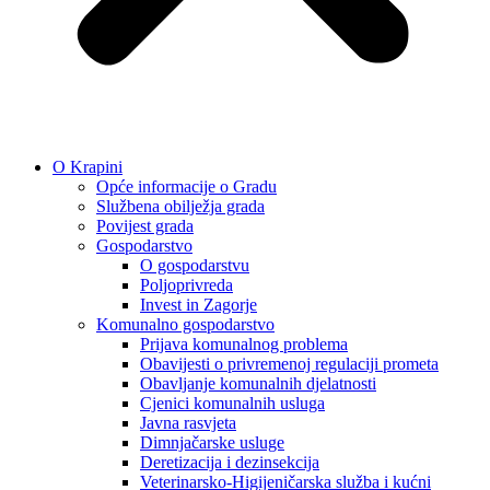
O Krapini
Opće informacije o Gradu
Službena obilježja grada
Povijest grada
Gospodarstvo
O gospodarstvu
Poljoprivreda
Invest in Zagorje
Komunalno gospodarstvo
Prijava komunalnog problema
Obavijesti o privremenoj regulaciji prometa
Obavljanje komunalnih djelatnosti
Cjenici komunalnih usluga
Javna rasvjeta
Dimnjačarske usluge
Deretizacija i dezinsekcija
Veterinarsko-Higijeničarska služba i kućni