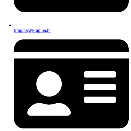
krapina@krapina.hr