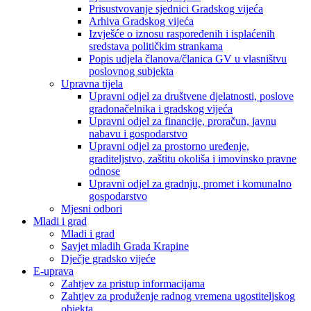
Prisustvovanje sjednici Gradskog vijeća
Arhiva Gradskog vijeća
Izvješće o iznosu raspoređenih i isplaćenih
sredstava političkim strankama
Popis udjela članova/članica GV u vlasništvu
poslovnog subjekta
Upravna tijela
Upravni odjel za društvene djelatnosti, poslove
gradonačelnika i gradskog vijeća
Upravni odjel za financije, proračun, javnu
nabavu i gospodarstvo
Upravni odjel za prostorno uređenje,
graditeljstvo, zaštitu okoliša i imovinsko pravne
odnose
Upravni odjel za gradnju, promet i komunalno
gospodarstvo
Mjesni odbori
Mladi i grad
Mladi i grad
Savjet mladih Grada Krapine
Dječje gradsko vijeće
E-uprava
Zahtjev za pristup informacijama
Zahtjev za produženje radnog vremena ugostiteljskog
objekta