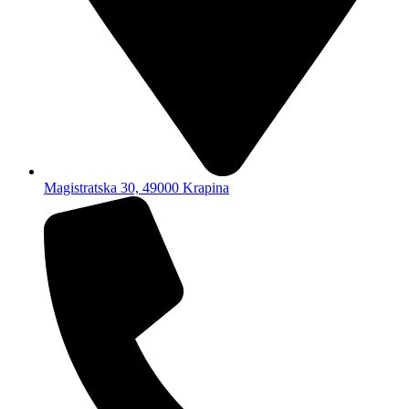
Magistratska 30, 49000 Krapina