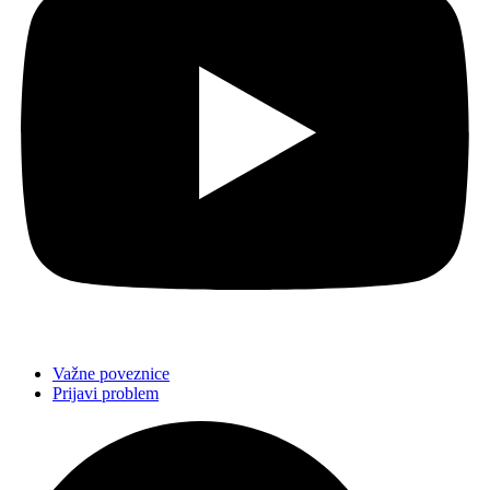
Važne poveznice
Prijavi problem