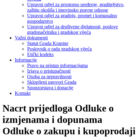
Upravni odjel za prostorno uređenje, graditeljstvo,
zaštitu okoliša i imovinsko pravne odnose
Upravni odjel za gradnju, promet i komunalno
gospodarstvo
Upravni odjel za društvene djelatnosti, poslove
gradonačelnika i gradskog vijeća
Važni dokumenti
Statut Grada Krapine
Poslovnik o radu gradskog vijeća
Etički kodeks
Informacije
Pravo na pristup informacijama
Izjava o pristupačnosti
Osoba za nepravilnosti
Sklopljeni ugovori Grada
Sponzorstava i donacije
Kontakt
Nacrt prijedloga Odluke o
izmjenama i dopunama
Odluke o zakupu i kupoprodaji