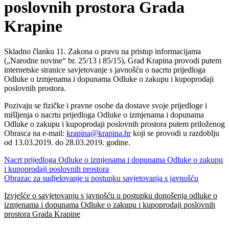
poslovnih prostora Grada
Krapine
Skladno članku 11. Zakona o pravu na pristup informacijama
(„Narodne novine“ br. 25/13 i 85/15), Grad Krapina provodi putem
internetske stranice savjetovanje s javnošću o nacrtu prijedloga
Odluke o izmjenama i dopunama Odluke o zakupu i kupoprodaji
poslovnih prostora.
Pozivaju se fizičke i pravne osobe da dostave svoje prijedloge i
mišljenja o nacrtu prijedloga Odluke o izmjenama i dopunama
Odluke o zakupu i kupoprodaji poslovnih prostora putem priloženog
Obrasca na e-mail:
krapina@krapina.hr
koji se provodi u razdoblju
od 13.03.2019. do 28.03.2019. godine.
Nacrt prijedloga Odluke o izmjenama i dopunama Odluke o zakupu
i kupoprodaji poslovnih prostora
Obrazac za sudjelovanje u postupku savjetovanja s javnošću
Izvješće o savjetovanju s javnošću u postupku donošenja odluke o
izmjenama i dopunama Odluke o zakupu i kupoprodaji poslovnih
prostora Grada Krapine