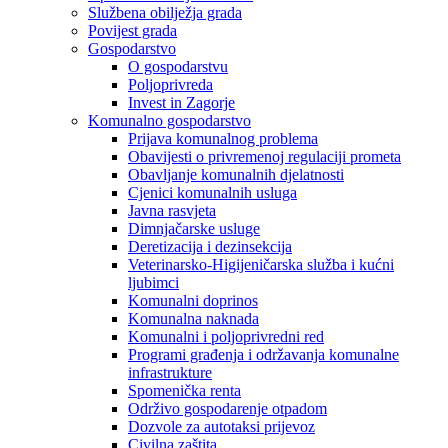
Službena obilježja grada
Povijest grada
Gospodarstvo
O gospodarstvu
Poljoprivreda
Invest in Zagorje
Komunalno gospodarstvo
Prijava komunalnog problema
Obavijesti o privremenoj regulaciji prometa
Obavljanje komunalnih djelatnosti
Cjenici komunalnih usluga
Javna rasvjeta
Dimnjačarske usluge
Deretizacija i dezinsekcija
Veterinarsko-Higijeničarska služba i kućni
ljubimci
Komunalni doprinos
Komunalna naknada
Komunalni i poljoprivredni red
Programi građenja i održavanja komunalne
infrastrukture
Spomenička renta
Održivo gospodarenje otpadom
Dozvole za autotaksi prijevoz
Civilna zaštita