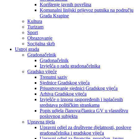
Korištenje javnih površina
Komunalni linijski prijevoz putnika na području
Grada Krapine
Kultura
Turizam
Sport
Obrazovanje
Socijalna skrb
Ustroj grada
Gradonačelnik
Gradonačelnik
Izvješća o radu gradonačelnika
Gradsko vijeće
Trenutni saziv
Sjednice Gradskog vijeća
Prisustvovanje sjednici Gradskog vijeća
Arhiva Gradskog vijeća
Izvješće o iznosu raspoređenih i isplaćenih
sredstava političkim strankama
Popis udjela članova/članica GV u vlasništvu
poslovnog subjekta
Upravna tijela
Upravni odjel za društvene djelatnosti, poslove
gradonačelnika i gradskog vijeća
Upravni odjel za financije, proračun, javnu