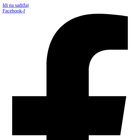
Idi na sadržaj
Facebook-f