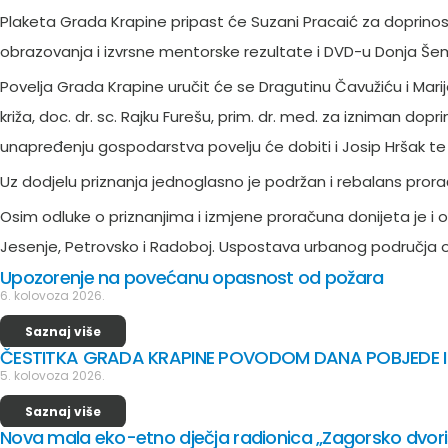
Plaketa Grada Krapine pripast će Suzani Pracaić za doprinos
obrazovanja i izvrsne mentorske rezultate i DVD-u Donja Šem
Povelja Grada Krapine uručit će se Dragutinu Čavužiću i Ma
križa, doc. dr. sc. Rajku Furešu, prim. dr. med. za izniman d
unapređenju gospodarstva povelju će dobiti i Josip Hršak te r
Uz dodjelu priznanja jednoglasno je podržan i rebalans pror
Osim odluke o priznanjima i izmjene proračuna donijeta je i
Jesenje, Petrovsko i Radoboj. Uspostava urbanog područja o
Upozorenje na povećanu opasnost od požara
6. kolovoza 2026.
Saznaj više
ČESTITKA GRADA KRAPINE POVODOM DANA POBJEDE I
5. kolovoza 2026.
Saznaj više
Nova mala eko-etno dječja radionica „Zagorsko dvoriš