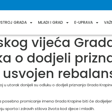
USTROJ GRADA
MLADI I GRAD
E-UPRAVA
VAŽ
skog vijeća Grad
a o dodjeli priz
 usvojen rebalan
j u utorak donijeli su odluku o dodjeli priznanja Grada Krapine
posebno promicanje imena Grada Krapine biti će dodijeljena 
u sporta i zdravih stilova života kod djece i mladih.