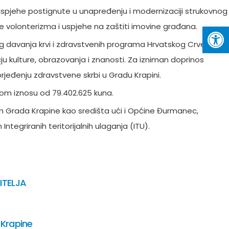
uspjehe postignute u unapređenju i modernizaciji strukovnog
Op
 volonterizma i uspjehe na zaštiti imovine građana.
og davanja krvi i zdravstvenih programa Hrvatskog Crvenog
čju kulture, obrazovanja i znanosti. Za izniman doprinos
rjeđenju zdravstvene skrbi u Gradu Krapini.
nom iznosu od 79.402.625 kuna.
im Grada Krapine kao središta ući i Općine Đurmanec,
griranih teritorijalnih ulaganja (ITU).
ITELJA
 Krapine