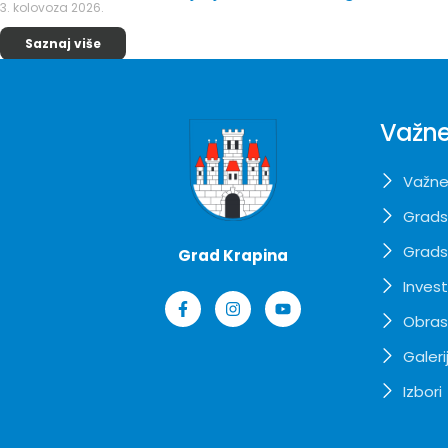
3. kolovoza 2026.
Saznaj više
Važne
Važne
Grads
Grads
Grad Krapina
Invest
Obrasc
Galeri
Izbori