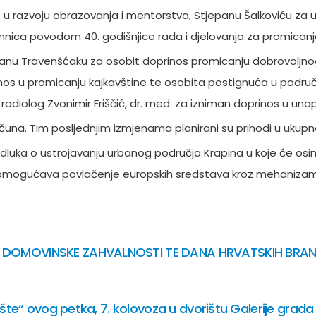
 u razvoju obrazovanja i mentorstva, Stjepanu Šalkoviću za 
nica povodom 40. godišnjice rada i djelovanja za promicanje
rijanu Travenšćaku za osobit doprinos promicanju dobrovoljn
oprinos u promicanju kajkavštine te osobita postignuća u podru
adiolog Zvonimir Friščić, dr. med. za izniman doprinos u unap
ačuna. Tim posljednjim izmjenama planirani su prihodi u ukup
 odluka o ustrojavanju urbanog područja Krapina u koje će os
mogućava povlačenje europskih sredstava kroz mehanizam Inte
 DOMOVINSKE ZAHVALNOSTI TE DANA HRVATSKIH BRAN
te“ ovog petka, 7. kolovoza u dvorištu Galerije grada