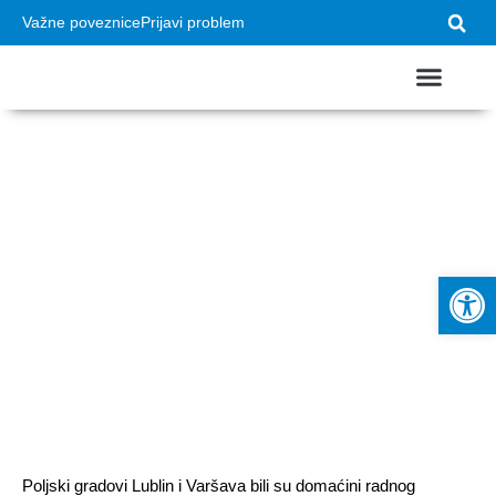
Važne poveznice
Prijavi problem
Muzej krapinskih
USTROJ GRADA
VAŽNI DOKUMEN
neandertalaca i
Nalazište Hušnjakovo
Op
predstavljeni u
Poljskoj
Poljski gradovi Lublin i Varšava bili su domaćini radnog