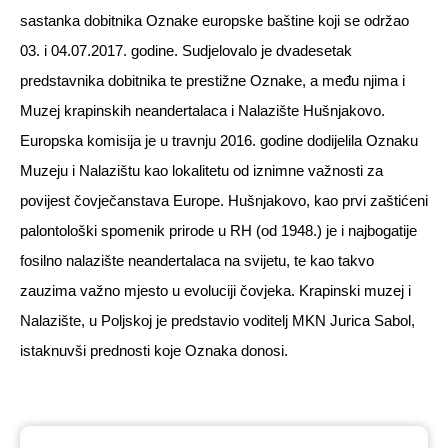
sastanka dobitnika Oznake europske baštine koji se održao
03. i 04.07.2017. godine. Sudjelovalo je dvadesetak
predstavnika dobitnika te prestižne Oznake, a među njima i
Muzej krapinskih neandertalaca i Nalazište Hušnjakovo.
Europska komisija je u travnju 2016. godine dodijelila Oznaku
Muzeju i Nalazištu kao lokalitetu od iznimne važnosti za
povijest čovječanstava Europe. Hušnjakovo, kao prvi zaštićeni
palontološki spomenik prirode u RH (od 1948.) je i najbogatije
fosilno nalazište neandertalaca na svijetu, te kao takvo
zauzima važno mjesto u evoluciji čovjeka. Krapinski muzej i
Nalazište, u Poljskoj je predstavio voditelj MKN Jurica Sabol,
istaknuvši prednosti koje Oznaka donosi.