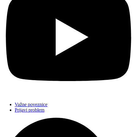
Važne poveznice
Prijavi problem