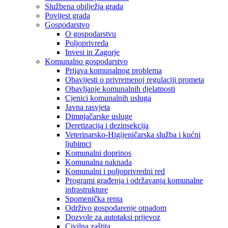
Službena obilježja grada
Povijest grada
Gospodarstvo
O gospodarstvu
Poljoprivreda
Invest in Zagorje
Komunalno gospodarstvo
Prijava komunalnog problema
Obavijesti o privremenoj regulaciji prometa
Obavljanje komunalnih djelatnosti
Cjenici komunalnih usluga
Javna rasvjeta
Dimnjačarske usluge
Deretizacija i dezinsekcija
Veterinarsko-Higijeničarska služba i kućni
ljubimci
Komunalni doprinos
Komunalna naknada
Komunalni i poljoprivredni red
Programi građenja i održavanja komunalne
infrastrukture
Spomenička renta
Održivo gospodarenje otpadom
Dozvole za autotaksi prijevoz
Civilna zaštita