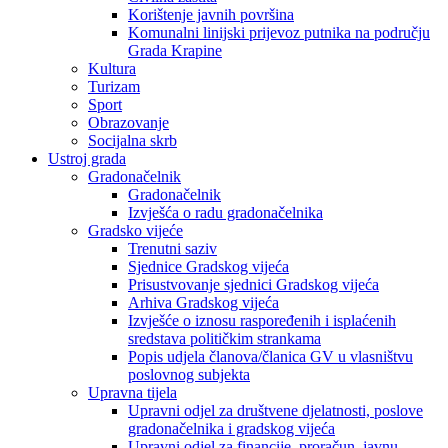
Korištenje javnih površina
Komunalni linijski prijevoz putnika na području
Grada Krapine
Kultura
Turizam
Sport
Obrazovanje
Socijalna skrb
Ustroj grada
Gradonačelnik
Gradonačelnik
Izvješća o radu gradonačelnika
Gradsko vijeće
Trenutni saziv
Sjednice Gradskog vijeća
Prisustvovanje sjednici Gradskog vijeća
Arhiva Gradskog vijeća
Izvješće o iznosu raspoređenih i isplaćenih
sredstava političkim strankama
Popis udjela članova/članica GV u vlasništvu
poslovnog subjekta
Upravna tijela
Upravni odjel za društvene djelatnosti, poslove
gradonačelnika i gradskog vijeća
Upravni odjel za financije, proračun, javnu