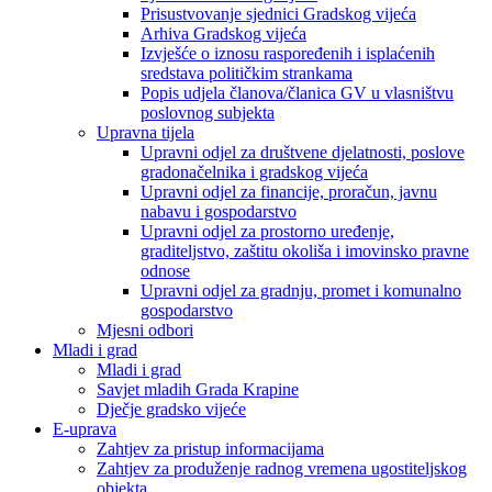
Prisustvovanje sjednici Gradskog vijeća
Arhiva Gradskog vijeća
Izvješće o iznosu raspoređenih i isplaćenih
sredstava političkim strankama
Popis udjela članova/članica GV u vlasništvu
poslovnog subjekta
Upravna tijela
Upravni odjel za društvene djelatnosti, poslove
gradonačelnika i gradskog vijeća
Upravni odjel za financije, proračun, javnu
nabavu i gospodarstvo
Upravni odjel za prostorno uređenje,
graditeljstvo, zaštitu okoliša i imovinsko pravne
odnose
Upravni odjel za gradnju, promet i komunalno
gospodarstvo
Mjesni odbori
Mladi i grad
Mladi i grad
Savjet mladih Grada Krapine
Dječje gradsko vijeće
E-uprava
Zahtjev za pristup informacijama
Zahtjev za produženje radnog vremena ugostiteljskog
objekta