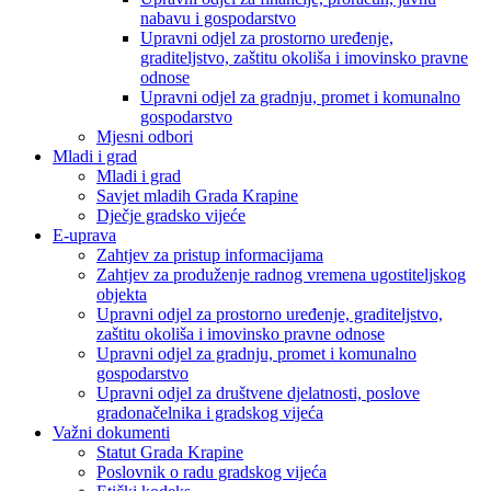
nabavu i gospodarstvo
Upravni odjel za prostorno uređenje,
graditeljstvo, zaštitu okoliša i imovinsko pravne
odnose
Upravni odjel za gradnju, promet i komunalno
gospodarstvo
Mjesni odbori
Mladi i grad
Mladi i grad
Savjet mladih Grada Krapine
Dječje gradsko vijeće
E-uprava
Zahtjev za pristup informacijama
Zahtjev za produženje radnog vremena ugostiteljskog
objekta
Upravni odjel za prostorno uređenje, graditeljstvo,
zaštitu okoliša i imovinsko pravne odnose
Upravni odjel za gradnju, promet i komunalno
gospodarstvo
Upravni odjel za društvene djelatnosti, poslove
gradonačelnika i gradskog vijeća
Važni dokumenti
Statut Grada Krapine
Poslovnik o radu gradskog vijeća