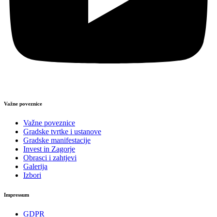
Važne poveznice
Važne poveznice
Gradske tvrtke i ustanove
Gradske manifestacije
Invest in Zagorje
Obrasci i zahtjevi
Galerija
Izbori
Impressum
GDPR