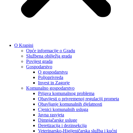
O Krapini
Opće informacije o Gradu
Službena obilježja grada
Povijest grada
Gospodarstvo
O gospodarstvu
Poljoprivreda
Invest in Zagorje
Komunalno gospodarstvo
Prijava komunalnog problema
Obavijesti o privremenoj regulaciji prometa
Obavljanje komunalnih djelatnosti
Cjenici komunalnih usluga
Javna rasvjeta
Dimnjačarske usluge
Deretizacija i dezinsekcija
Veterinarsko-Higijeničarska služba i kućni