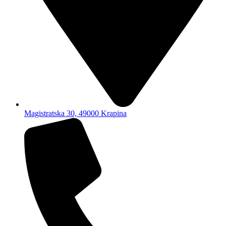
Magistratska 30, 49000 Krapina