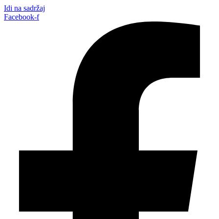
Idi na sadržaj
Facebook-f