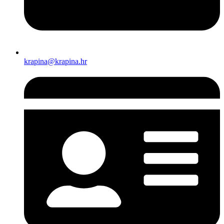
krapina@krapina.hr