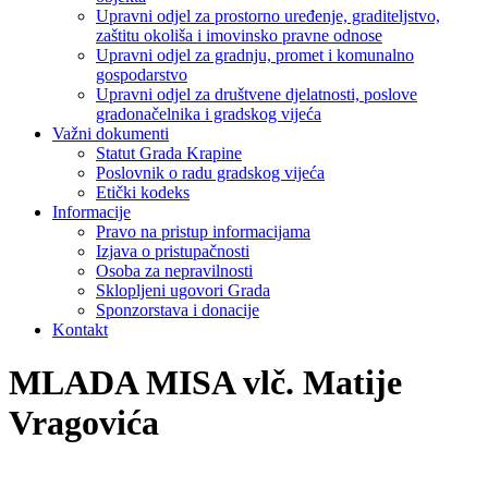
Upravni odjel za prostorno uređenje, graditeljstvo,
zaštitu okoliša i imovinsko pravne odnose
Upravni odjel za gradnju, promet i komunalno
gospodarstvo
Upravni odjel za društvene djelatnosti, poslove
gradonačelnika i gradskog vijeća
Važni dokumenti
Statut Grada Krapine
Poslovnik o radu gradskog vijeća
Etički kodeks
Informacije
Pravo na pristup informacijama
Izjava o pristupačnosti
Osoba za nepravilnosti
Sklopljeni ugovori Grada
Sponzorstava i donacije
Kontakt
MLADA MISA vlč. Matije
Vragovića