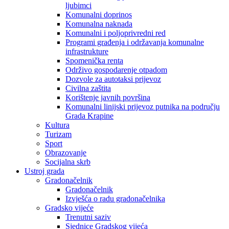
ljubimci
Komunalni doprinos
Komunalna naknada
Komunalni i poljoprivredni red
Programi građenja i održavanja komunalne
infrastrukture
Spomenička renta
Održivo gospodarenje otpadom
Dozvole za autotaksi prijevoz
Civilna zaštita
Korištenje javnih površina
Komunalni linijski prijevoz putnika na području
Grada Krapine
Kultura
Turizam
Sport
Obrazovanje
Socijalna skrb
Ustroj grada
Gradonačelnik
Gradonačelnik
Izvješća o radu gradonačelnika
Gradsko vijeće
Trenutni saziv
Sjednice Gradskog vijeća